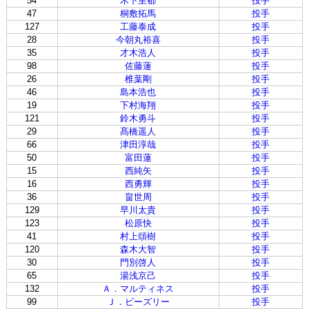
54
木下里都
投手
47
桐敷拓馬
投手
127
工藤泰成
投手
28
今朝丸裕喜
投手
35
才木浩人
投手
98
佐藤蓮
投手
26
椎葉剛
投手
46
島本浩也
投手
19
下村海翔
投手
121
鈴木勇斗
投手
29
髙橋遥人
投手
66
津田淳哉
投手
50
富田蓮
投手
15
西純矢
投手
16
西勇輝
投手
36
畠世周
投手
129
早川太貴
投手
123
松原快
投手
41
村上頌樹
投手
120
森木大智
投手
30
門別啓人
投手
65
湯浅京己
投手
132
Ａ．マルティネス
投手
99
Ｊ．ビーズリー
投手