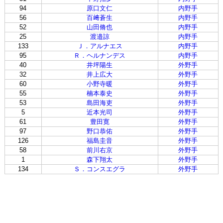
94
原口文仁
内野手
56
百﨑蒼生
内野手
52
山田脩也
内野手
25
渡邉諒
内野手
133
Ｊ．アルナエス
内野手
95
Ｒ．ヘルナンデス
内野手
40
井坪陽生
外野手
32
井上広大
外野手
60
小野寺暖
外野手
55
楠本泰史
外野手
53
島田海吏
外野手
5
近本光司
外野手
61
豊田寛
外野手
97
野口恭佑
外野手
126
福島圭音
外野手
58
前川右京
外野手
1
森下翔太
外野手
134
Ｓ．コンスエグラ
外野手