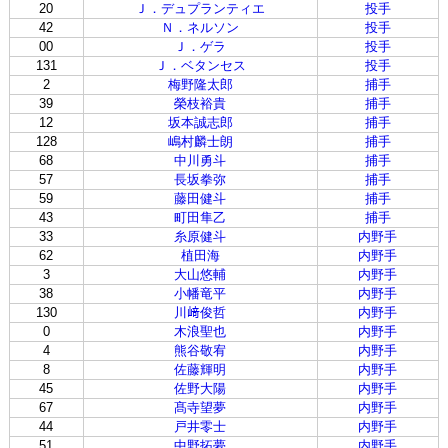
20
Ｊ．デュプランティエ
投手
42
Ｎ．ネルソン
投手
00
Ｊ．ゲラ
投手
131
Ｊ．ベタンセス
投手
2
梅野隆太郎
捕手
39
榮枝裕貴
捕手
12
坂本誠志郎
捕手
128
嶋村麟士朗
捕手
68
中川勇斗
捕手
57
長坂拳弥
捕手
59
藤田健斗
捕手
43
町田隼乙
捕手
33
糸原健斗
内野手
62
植田海
内野手
3
大山悠輔
内野手
38
小幡竜平
内野手
130
川﨑俊哲
内野手
0
木浪聖也
内野手
4
熊谷敬宥
内野手
8
佐藤輝明
内野手
45
佐野大陽
内野手
67
髙寺望夢
内野手
44
戸井零士
内野手
51
中野拓夢
内野手