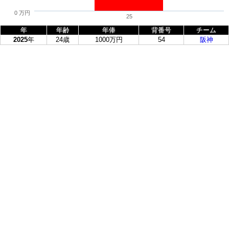
0 万円
25
年
年齢
年俸
背番号
チーム
2025
年
24歳
1000万円
54
阪神