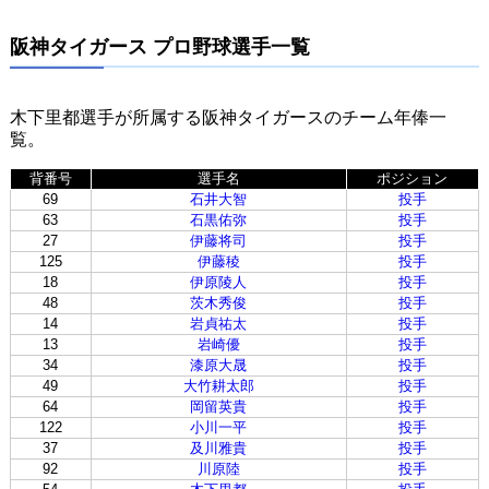
阪神タイガース プロ野球選手一覧
木下里都選手が所属する阪神タイガースのチーム年俸一
覧。
背番号
選手名
ポジション
69
石井大智
投手
63
石黒佑弥
投手
27
伊藤将司
投手
125
伊藤稜
投手
18
伊原陵人
投手
48
茨木秀俊
投手
14
岩貞祐太
投手
13
岩崎優
投手
34
漆原大晟
投手
49
大竹耕太郎
投手
64
岡留英貴
投手
122
小川一平
投手
37
及川雅貴
投手
92
川原陸
投手