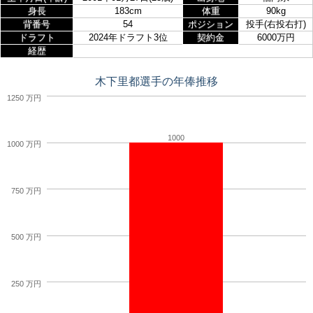
身長
183cm
体重
90kg
背番号
54
ポジション
投手(右投右打)
ドラフト
2024年ドラフト3位
契約金
6000万円
経歴
木下里都選手の年俸推移
1250 万円
1000
1000 万円
750 万円
500 万円
250 万円