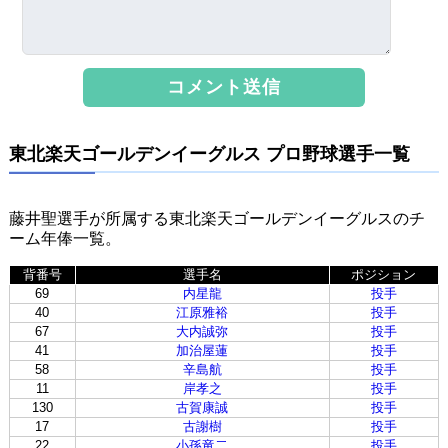
東北楽天ゴールデンイーグルス プロ野球選手一覧
藤井聖選手が所属する東北楽天ゴールデンイーグルスのチ
ーム年俸一覧。
背番号
選手名
ポジション
69
内星龍
投手
40
江原雅裕
投手
67
大内誠弥
投手
41
加治屋蓮
投手
58
辛島航
投手
11
岸孝之
投手
130
古賀康誠
投手
17
古謝樹
投手
22
小孫竜二
投手