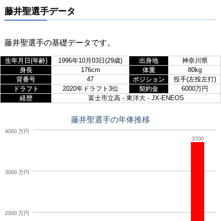
藤井聖選手データ
藤井聖選手の基礎データです。
生年月日(年齢)
1996年10月03日(29歳)
出身地
神奈川県
身長
176cm
体重
80kg
背番号
47
ポジション
投手(左投左打)
ドラフト
2020年ドラフト3位
契約金
6000万円
経歴
富士市立高 - 東洋大 - JX-ENEOS
藤井聖選手の年俸推移
4000 万円
3700
3000 万円
2000 万円