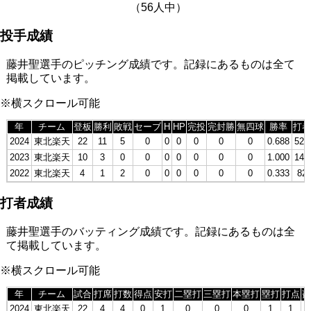
（56人中）
投手成績
藤井聖選手のピッチング成績です。記録にあるものは全て
掲載しています。
※横スクロール可能
年
チーム
登板
勝利
敗戦
セーブ
H
HP
完投
完封勝
無四球
勝率
打者
2024
東北楽天
22
11
5
0
0
0
0
0
0
0.688
529
2023
東北楽天
10
3
0
0
0
0
0
0
0
1.000
148
2022
東北楽天
4
1
2
0
0
0
0
0
0
0.333
82
打者成績
藤井聖選手のバッティング成績です。記録にあるものは全
て掲載しています。
※横スクロール可能
年
チーム
試合
打席
打数
得点
安打
二塁打
三塁打
本塁打
塁打
打点
盗
2024
東北楽天
22
4
4
0
1
0
0
0
1
1