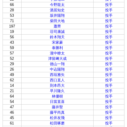
66
今野龍太
投手
28
酒居知史
投手
53
坂井陽翔
投手
71
柴田大地
投手
197
蕭齊
投手
19
荘司康誠
投手
56
鈴木翔天
投手
43
宋家豪
投手
59
泰勝利
投手
57
瀧中瞭太
投手
52
津留﨑大成
投手
29
德山一翔
投手
26
中込陽翔
投手
49
西垣雅矢
投手
62
西口直人
投手
14
則本昂大
投手
21
早川隆久
投手
64
林優樹
投手
54
日當直喜
投手
47
藤井聖
投手
46
藤平尚真
投手
45
松井友飛
投手
61
松田啄磨
投手