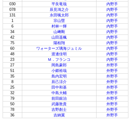
030
平良竜哉
内野手
078
辰見鴻之介
内野手
131
永田颯太郎
内野手
1
宗山塁
内野手
6
村林一輝
内野手
34
山﨑剛
内野手
42
山田遥楓
内野手
75
陽柏翔
内野手
60
ワォーターズ璃海ジュミル
内野手
48
渡邊佳明
内野手
23
Ｍ．フランコ
内野手
27
岡島豪郎
外野手
51
小郷裕哉
外野手
35
島内宏明
外野手
8
辰己涼介
外野手
25
田中和基
外野手
32
中島大輔
外野手
79
前田銀治
外野手
50
武藤敦貴
外野手
78
吉野創士
外野手
36
吉納翼
外野手