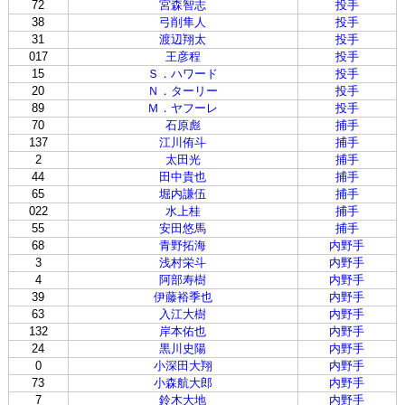
72
宮森智志
投手
38
弓削隼人
投手
31
渡辺翔太
投手
017
王彦程
投手
15
Ｓ．ハワード
投手
20
Ｎ．ターリー
投手
89
Ｍ．ヤフーレ
投手
70
石原彪
捕手
137
江川侑斗
捕手
2
太田光
捕手
44
田中貴也
捕手
65
堀内謙伍
捕手
022
水上桂
捕手
55
安田悠馬
捕手
68
青野拓海
内野手
3
浅村栄斗
内野手
4
阿部寿樹
内野手
39
伊藤裕季也
内野手
63
入江大樹
内野手
132
岸本佑也
内野手
24
黒川史陽
内野手
0
小深田大翔
内野手
73
小森航大郎
内野手
7
鈴木大地
内野手