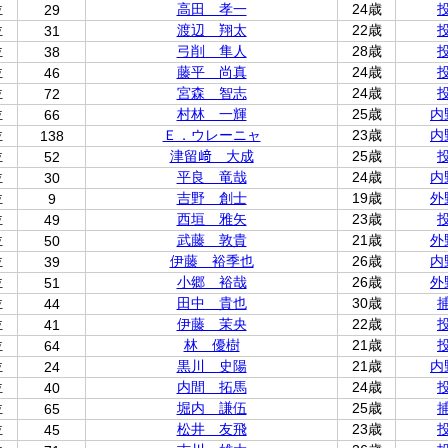
位
高田 孝一
24歳
29
位
渡辺 翔太
22歳
31
位
弓削 隼人
28歳
38
位
藤平 尚真
24歳
46
位
宮森 智志
24歳
72
位
村林 一輝
25歳
内
66
位
Ｅ．ウレーニャ
23歳
内
138
位
津留﨑 大成
25歳
52
位
平良 竜哉
24歳
内
30
位
吉野 創士
19歳
外
9
位
西垣 雅矢
23歳
49
位
武藤 敦貴
21歳
外
50
位
伊藤 裕季也
26歳
内
39
位
小郷 裕哉
26歳
外
51
位
田中 貴也
30歳
44
位
伊藤 茉央
22歳
41
位
林 優樹
21歳
64
位
黒川 史陽
21歳
内
24
位
内間 拓馬
24歳
40
位
堀内 謙伍
25歳
65
位
松井 友飛
23歳
45