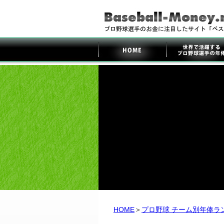
HOME
＞
プロ野球 チーム別年俸ラ