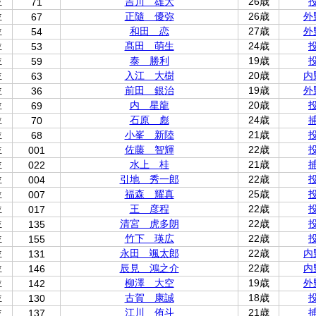
位
吉川 雄大
26歳
71
位
正隨 優弥
26歳
外
67
位
和田 恋
27歳
外
54
位
髙田 萌生
24歳
53
位
泰 勝利
19歳
59
位
入江 大樹
20歳
内
63
位
前田 銀治
19歳
外
36
位
内 星龍
20歳
69
位
石原 彪
24歳
70
位
小峯 新陸
21歳
68
位
佐藤 智輝
22歳
001
位
水上 桂
21歳
022
位
引地 秀一郎
22歳
004
位
福森 耀真
25歳
007
位
王 彦程
22歳
017
位
清宮 虎多朗
22歳
135
位
竹下 瑛広
22歳
155
位
永田 颯太郎
22歳
内
131
位
辰見 鴻之介
22歳
内
146
位
柳澤 大空
19歳
外
142
位
古賀 康誠
18歳
130
位
江川 侑斗
21歳
137