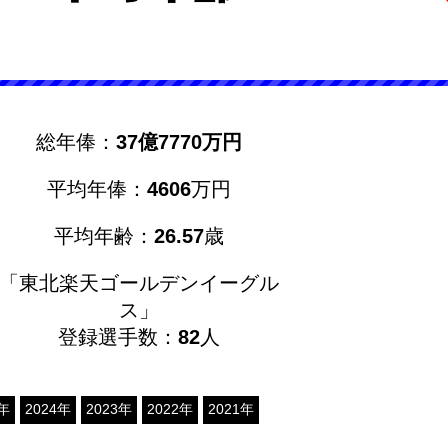
総年俸：
37億7770万円
平均年俸：
4606
万円
平均年齢：
26.57
歳
「東北楽天ゴールデンイーグル
ス」
登録選手数：
82
人
5年
2024年
2023年
2022年
2021年