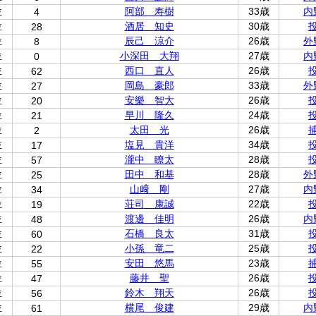
位
阿部 寿樹
33歳
内
4
位
酒居 知史
30歳
28
位
辰己 涼介
26歳
外
8
位
小深田 大翔
27歳
内
0
位
西口 直人
26歳
62
位
岡島 豪郎
33歳
外
27
位
安樂 智大
26歳
20
位
早川 隆久
24歳
21
位
太田 光
26歳
2
位
塩見 貴洋
34歳
17
位
瀧中 瞭太
28歳
57
位
田中 和基
28歳
外
25
位
山﨑 剛
27歳
内
34
位
荘司 康誠
22歳
19
位
渡邊 佳明
26歳
内
48
位
石橋 良太
31歳
60
位
小孫 竜二
25歳
22
位
安田 悠馬
23歳
55
位
藤井 聖
26歳
47
位
鈴木 翔天
26歳
56
位
横尾 俊建
29歳
内
61