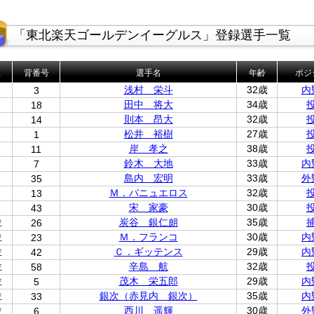
「東北楽天ゴールデンイーグルス」登録選手一覧
位
背番号
選手名
年齢
ポジ
浅村 栄斗
32歳
内
3
田中 将大
34歳
18
則本 昂大
32歳
14
松井 裕樹
27歳
1
岸 孝之
38歳
11
鈴木 大地
33歳
内
7
島内 宏明
33歳
外
35
Ｍ．バニュエロス
32歳
13
宋 家豪
30歳
43
位
炭谷 銀仁朗
35歳
26
位
Ｍ．フランコ
30歳
内
23
位
Ｃ．ギッテンス
29歳
内
42
位
辛島 航
32歳
58
位
茂木 栄五郎
29歳
内
5
位
銀次（赤見内 銀次）
35歳
内
33
位
西川 遥輝
30歳
外
6