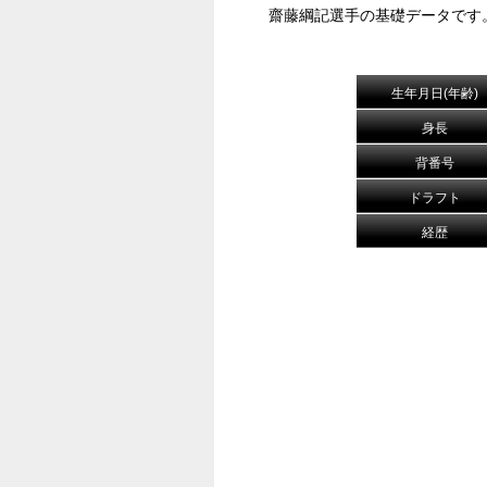
齋藤綱記選手の基礎データです
生年月日(年齢)
身長
背番号
ドラフト
経歴