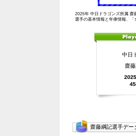
2025年 中日ドラゴンズ所属 
選手の基本情報と年俸情報、「
中日
齋藤
20
4
齋藤綱記選手デー