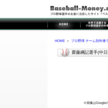
HOME
＞
プロ野球 チーム別年俸
齋藤綱記選手(中
※画像はGoog