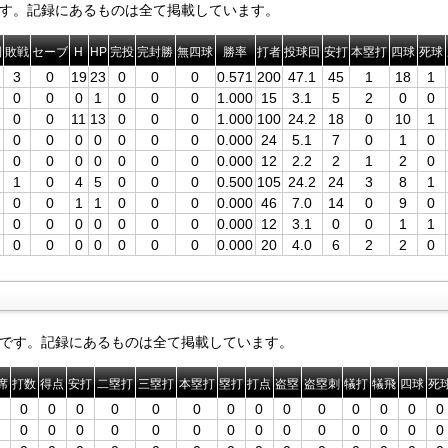
す。記録にあるものは全て掲載しています。
利
敗戦
セーブ
H
HP
完投
完封勝
無四球
勝率
打者
投球回
安打
本塁打
四球
死球
3
0
19
23
0
0
0
0.571
200
47.1
45
1
18
1
0
0
0
1
0
0
0
1.000
15
3.1
5
2
0
0
0
0
11
13
0
0
0
1.000
100
24.2
18
0
10
1
0
0
0
0
0
0
0
0.000
24
5.1
7
0
1
0
0
0
0
0
0
0
0
0.000
12
2.2
2
1
2
0
1
0
4
5
0
0
0
0.500
105
24.2
24
3
8
1
0
0
1
1
0
0
0
0.000
46
7.0
14
0
9
0
0
0
0
0
0
0
0
0.000
12
3.1
0
0
1
1
0
0
0
0
0
0
0
0.000
20
4.0
6
2
2
0
です。記録にあるものは全て掲載しています。
席
打数
得点
安打
二塁打
三塁打
本塁打
塁打
打点
盗塁
盗塁刺
犠打
犠飛
四球
死
0
0
0
0
0
0
0
0
0
0
0
0
0
0
0
0
0
0
0
0
0
0
0
0
0
0
0
0