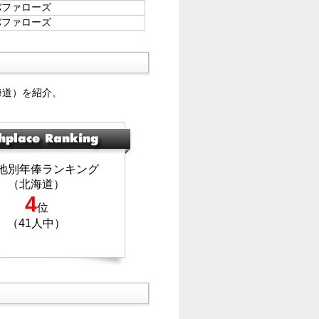
バファローズ
バファローズ
海道）を紹介。
地別年俸ランキング
（北海道）
4
位
（41人中）