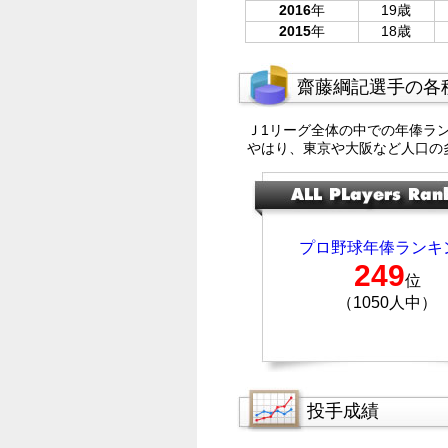
2016
年
19歳
2015
年
18歳
齋藤綱記選手の各
Ｊ1リーグ全体の中での年俸ラ
やはり、東京や大阪など人口の
プロ野球年俸ランキ
249
位
（1050人中）
投手成績