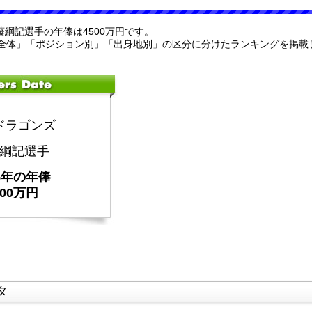
齋藤綱記選手の年俸は4500万円です。
全体」「ポジション別」「出身地別」の区分に分けたランキングを掲載
ドラゴンズ
綱記選手
25年の年俸
500万円
タ