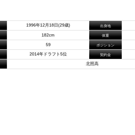
。
1996年12月18日(29歳)
出身地
182cm
体重
59
ポジション
2014年ドラフト5位
契約金
北照高