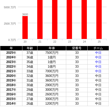
5000 万円
3600
2500 万円
0 万円
20
21
22
23
24
25
年
年齢
年俸
背番号
チーム
2025
年
37歳
7500万円
33
中日
2024
年
36歳
1億円
33
中日
2023
年
35歳
1億円
33
中日
2022
年
34歳
1億円
33
中日
2021
年
33歳
7000万円
33
中日
2020
年
32歳
3600万円
33
中日
2019
年
31歳
3600万円
33
中日
2018
年
30歳
2900万円
33
中日
2017
年
29歳
3000万円
33
中日
2016
年
28歳
2600万円
33
中日
2015
年
27歳
3000万円
33
中日
2014
年
26歳
1200万円
33
中日