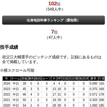
102
位
（549人中）
出身地別年俸ランキング（愛知県）
7
位
（47人中）
投手成績
祖父江大輔選手のピッチング成績です。記録にあるものは
全て掲載しています。
※横スクロール可能
年
チーム
登板
勝利
敗戦
セーブ
H
HP
完投
完封勝
無四球
勝率
打者
2024
中日
28
0
0
0
4
4
0
0
0
0.000
116
2023
中日
45
3
5
0
13
16
0
0
0
0.375
168
2022
中日
46
4
3
1
17
21
0
0
0
0.571
179
2021
中日
55
1
2
5
19
20
0
0
0
0.333
208
2020
中日
54
2
0
3
28
30
0
0
0
1.000
195