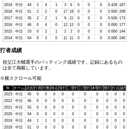
2019
中日
44
3
4
1
3
6
0
0
0
0.429
187
2018
中日
51
2
2
0
17
19
0
0
0
0.500
208
2017
中日
35
2
2
1
9
11
0
0
0
0.500
173
2016
中日
46
0
4
0
12
12
0
0
0
0.000
177
2015
中日
33
0
2
1
2
2
0
0
0
0.000
144
2014
中日
54
0
3
0
11
11
0
0
0
0.000
240
打者成績
祖父江大輔選手のバッティング成績です。記録にあるもの
は全て掲載しています。
※横スクロール可能
年
チーム
試合
打席
打数
得点
安打
二塁打
三塁打
本塁打
塁打
打点
盗塁
2023
中日
45
0
0
0
0
0
0
0
0
0
0
2022
中日
46
0
0
0
0
0
0
0
0
0
0
2021
中日
55
0
0
0
0
0
0
0
0
0
0
2020
中日
54
0
0
0
0
0
0
0
0
0
0
2019
中日
44
1
1
0
0
0
0
0
0
0
0
2018
中日
51
0
0
0
0
0
0
0
0
0
0