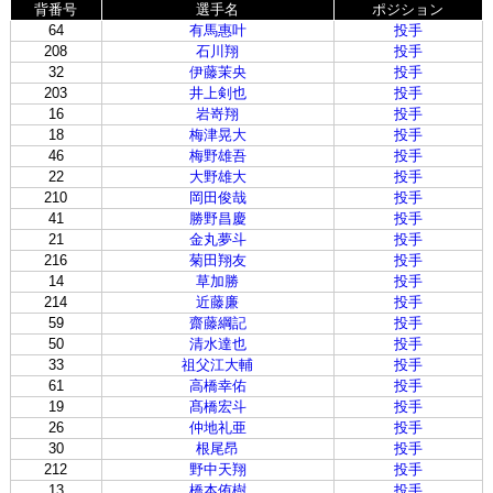
背番号
選手名
ポジション
64
有馬惠叶
投手
208
石川翔
投手
32
伊藤茉央
投手
203
井上剣也
投手
16
岩嵜翔
投手
18
梅津晃大
投手
46
梅野雄吾
投手
22
大野雄大
投手
210
岡田俊哉
投手
41
勝野昌慶
投手
21
金丸夢斗
投手
216
菊田翔友
投手
14
草加勝
投手
214
近藤廉
投手
59
齋藤綱記
投手
50
清水達也
投手
33
祖父江大輔
投手
61
高橋幸佑
投手
19
髙橋宏斗
投手
26
仲地礼亜
投手
30
根尾昂
投手
212
野中天翔
投手
13
橋本侑樹
投手