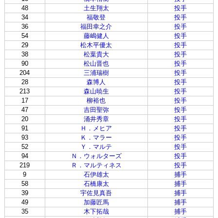
48
土生翔太
投手
34
福敬登
投手
36
福田幸之介
投手
54
藤嶋健人
投手
29
松木平優太
投手
38
松葉貴大
投手
90
松山晋也
投手
204
三浦瑞樹
投手
28
森博人
投手
213
森山暁生
投手
17
柳裕也
投手
47
吉田聖弥
投手
20
涌井秀章
投手
91
Ｈ．メヒア
投手
93
Ｋ．マラー
投手
52
Ｙ．マルテ
投手
94
Ｎ．ウォルターズ
投手
219
Ｒ．マルティネス
投手
9
石伊雄太
捕手
58
石橋康太
捕手
39
宇佐見真吾
捕手
49
加藤匠馬
捕手
35
木下拓哉
捕手