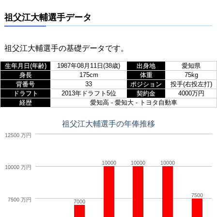
祖父江大輔選手データ
祖父江大輔選手の基礎データです。
生年月日(年齢)
1987年08月11日(38歳)
出身地
愛知県
身長
175cm
体重
75kg
背番号
33
ポジション
投手(右投左打)
ドラフト
2013年ドラフト5位
契約金
4000万円
経歴
愛知高 - 愛知大 - トヨタ自動車
祖父江大輔選手の年俸推移
12500 万円
10000
10000
10000
10000 万円
7500
7500 万円
7000