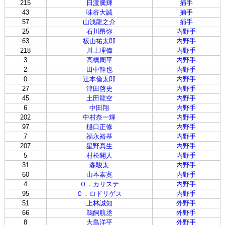
215
日渡騰輝
捕手
43
味谷大誠
捕手
57
山浅龍之介
捕手
25
石川昂弥
内野手
63
板山祐太郎
内野手
218
川上理偉
内野手
3
高橋周平
内野手
2
田中幹也
内野手
0
辻本倫太郎
内野手
27
津田啓史
内野手
45
土田龍空
内野手
6
中田翔
内野手
202
中村奈一輝
内野手
97
樋口正修
内野手
7
福永裕基
内野手
207
星野真生
内野手
5
村松開人
内野手
31
森駿太
内野手
60
山本泰寛
内野手
4
Ｏ．カリステ
内野手
95
Ｃ．ロドリゲス
内野手
51
上林誠知
外野手
66
鵜飼航丞
外野手
8
大島洋平
外野手