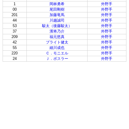
1
岡林勇希
外野手
00
尾田剛樹
外野手
201
加藤竜馬
外野手
44
川越誠司
外野手
53
駿太（後藤駿太）
外野手
37
濱将乃介
外野手
209
福元悠真
外野手
42
ブライト健太
外野手
55
細川成也
外野手
220
Ｃ．モニエル
外野手
24
Ｊ．ボスラー
外野手