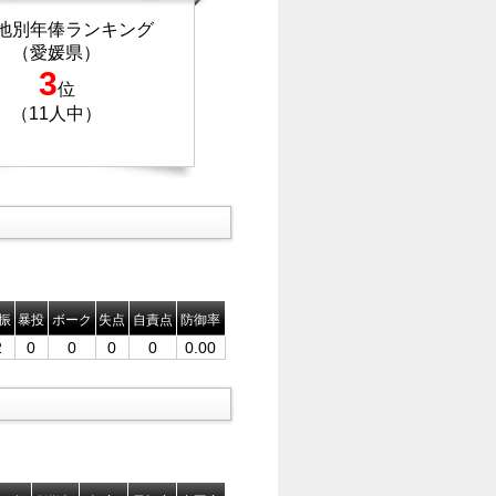
地別年俸ランキング
（愛媛県）
3
位
（11人中）
振
暴投
ボーク
失点
自責点
防御率
2
0
0
0
0
0.00