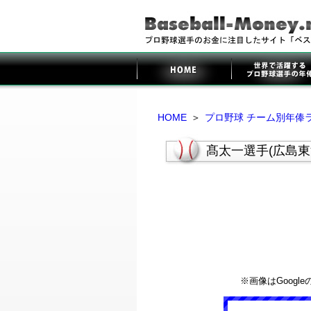
HOME
＞
プロ野球 チーム別年俸
髙太一選手(広島東
※画像はGoog