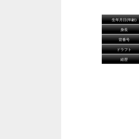
生年月日(年齢)
身長
背番号
ドラフト
経歴