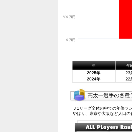
500 万円
0 万円
年
年
2025
年
23
2024
年
22
髙太一選手の各種
Ｊ1リーグ全体の中での年俸ラ
やはり、東京や大阪など人口の