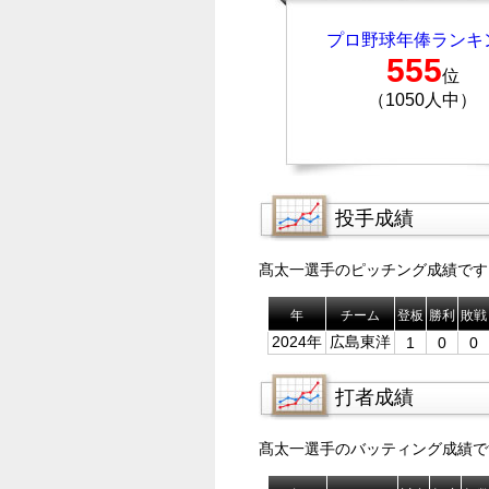
プロ野球年俸ランキ
555
位
（1050人中）
投手成績
髙太一選手のピッチング成績です
年
チーム
登板
勝利
敗戦
2024年
広島東洋
1
0
0
打者成績
髙太一選手のバッティング成績で