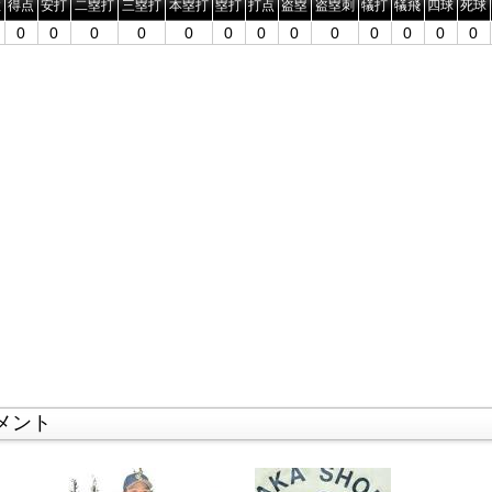
数
得点
安打
二塁打
三塁打
本塁打
塁打
打点
盗塁
盗塁刺
犠打
犠飛
四球
死球
0
0
0
0
0
0
0
0
0
0
0
0
0
メント