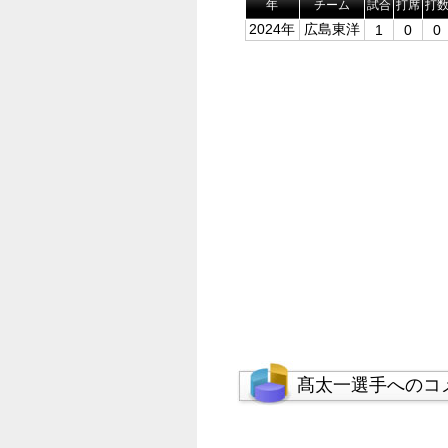
年
チーム
試合
打席
打
2024年
広島東洋
1
0
0
髙太一選手へのコ