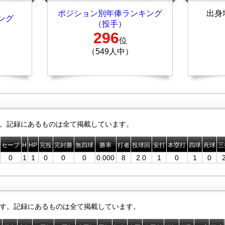
ポジション別年俸ランキング
出身
ング
（投手）
296
位
（549人中）
。記録にあるものは全て掲載しています。
セーブ
H
HP
完投
完封勝
無四球
勝率
打者
投球回
安打
本塁打
四球
死球
三
0
1
1
0
0
0
0.000
8
2.0
1
0
1
0
す。記録にあるものは全て掲載しています。