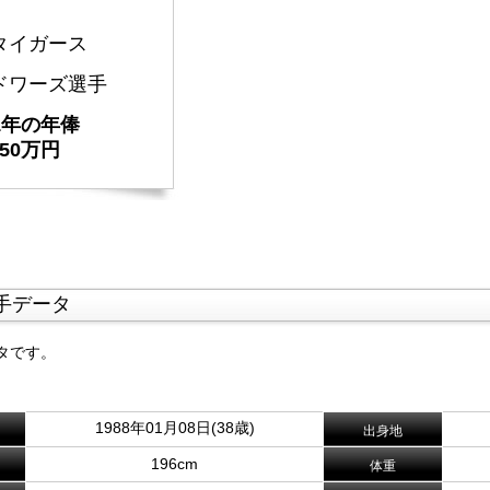
タイガース
ドワーズ選手
21年の年俸
350万円
手データ
タです。
1988年01月08日(38歳)
出身地
196cm
体重