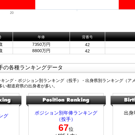
20
齢
年俸
背番号
歳
7350万円
42
歳
8800万円
42
手の各種ランキングデータ
ンキング・ポジション別ランキング（投手）・出身県別ランキング（ア
多い都道府県の出身者が多い。
ポジション別年俸ランキング
出身
ング
（投手）
67
位