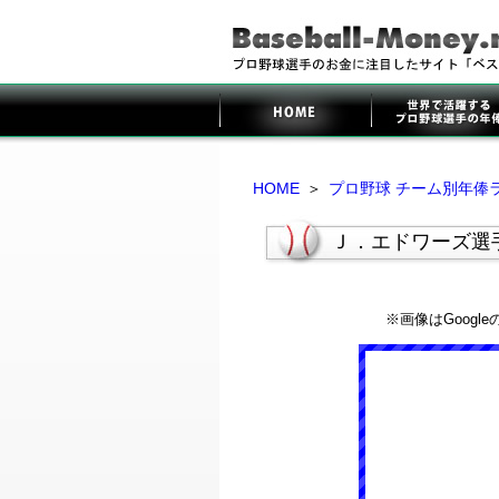
HOME
＞
プロ野球 チーム別年俸
Ｊ．エドワーズ選
※画像はGoog