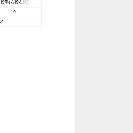
投手(右投右打)
0
ス