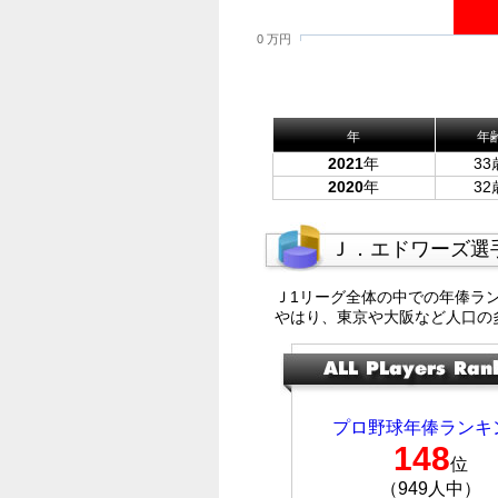
0 万円
年
年
2021
年
33
2020
年
32
Ｊ．エドワーズ選
Ｊ1リーグ全体の中での年俸ラ
やはり、東京や大阪など人口の
プロ野球年俸ランキ
148
位
（949人中）