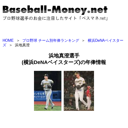
HOME
＞
プロ野球 チーム別年俸ランキング
＞
横浜DeNAベイスター
ズ
＞
浜地真澄
浜地真澄選手
(横浜DeNAベイスターズ)の年俸情報