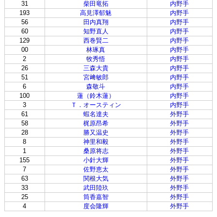
31
柴田竜拓
内野手
193
高見澤郁魅
内野手
56
田内真翔
内野手
60
知野直人
内野手
129
西巻賢二
内野手
00
林琢真
内野手
2
牧秀悟
内野手
26
三森大貴
内野手
51
宮﨑敏郎
内野手
6
森敬斗
内野手
100
蓮（鈴木蓮）
内野手
3
Ｔ．オースティン
内野手
61
蝦名達夫
外野手
58
梶原昂希
外野手
28
勝又温史
外野手
8
神里和毅
外野手
1
桑原将志
外野手
155
小針大輝
外野手
7
佐野恵太
外野手
63
関根大気
外野手
33
武田陸玖
外野手
25
筒香嘉智
外野手
4
度会隆輝
外野手