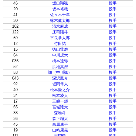
46
坂口翔颯
投手
20
坂本裕哉
投手
41
佐々木千隼
投手
30
篠木健太郎
投手
102
清水麻成
投手
122
庄司陽斗
投手
59
平良拳太郎
投手
12
竹田祐
投手
15
徳山壮磨
投手
64
中川虎大
投手
035
橋本達弥
投手
52
浜地真澄
投手
53
颯（中川颯）
投手
043
深沢鳳介
投手
92
堀岡隼人
投手
40
松本隆之介
投手
34
松本凌人
投手
17
三嶋一輝
投手
65
宮城滝太
投手
38
森唯斗
投手
36
森下瑠大
投手
45
森原康平
投手
19
山﨑康晃
投手
111
吉岡暖
投手