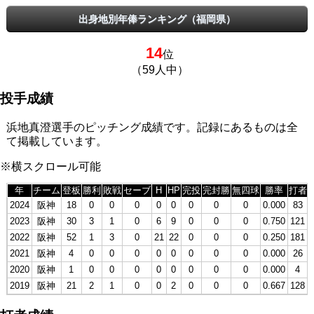
出身地別年俸ランキング（福岡県）
14
位
（59人中）
投手成績
浜地真澄選手のピッチング成績です。記録にあるものは全
て掲載しています。
※横スクロール可能
年
チーム
登板
勝利
敗戦
セーブ
H
HP
完投
完封勝
無四球
勝率
打者
2024
阪神
18
0
0
0
0
0
0
0
0
0.000
83
2023
阪神
30
3
1
0
6
9
0
0
0
0.750
121
2022
阪神
52
1
3
0
21
22
0
0
0
0.250
181
2021
阪神
4
0
0
0
0
0
0
0
0
0.000
26
2020
阪神
1
0
0
0
0
0
0
0
0
0.000
4
2019
阪神
21
2
1
0
0
2
0
0
0
0.667
128