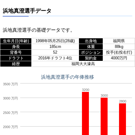
浜地真澄選手データ
浜地真澄選手の基礎データです。
生年月日(年齢)
1998年05月25日(28歳)
出身地
福岡県
身長
185cm
体重
88kg
背番号
52
ポジション
投手(右投右打)
ドラフト
2016年ドラフト4位
契約金
4000万円
経歴
福岡大大濠高
浜地真澄選手の年俸推移
3500 万円
3200
3000
3000 万円
2800
2500 万円
2000 万円