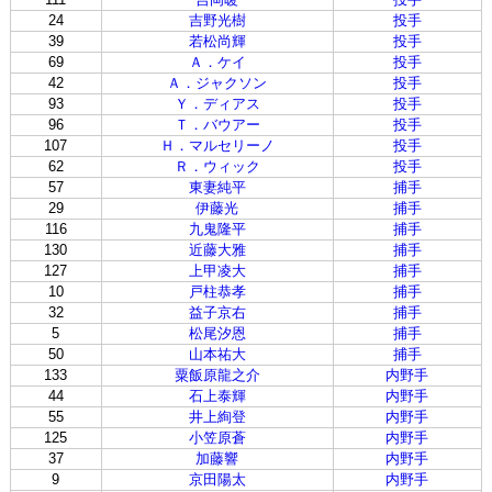
24
吉野光樹
投手
39
若松尚輝
投手
69
Ａ．ケイ
投手
42
Ａ．ジャクソン
投手
93
Ｙ．ディアス
投手
96
Ｔ．バウアー
投手
107
Ｈ．マルセリーノ
投手
62
Ｒ．ウィック
投手
57
東妻純平
捕手
29
伊藤光
捕手
116
九鬼隆平
捕手
130
近藤大雅
捕手
127
上甲凌大
捕手
10
戸柱恭孝
捕手
32
益子京右
捕手
5
松尾汐恩
捕手
50
山本祐大
捕手
133
粟飯原龍之介
内野手
44
石上泰輝
内野手
55
井上絢登
内野手
125
小笠原蒼
内野手
37
加藤響
内野手
9
京田陽太
内野手