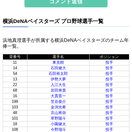
横浜DeNAベイスターズ プロ野球選手一覧
浜地真澄選手が所属する横浜DeNAベイスターズのチーム年
俸一覧。
背番号
選手名
ポジション
11
東克樹
投手
14
石田健大
投手
54
石田裕太郎
投手
13
伊勢大夢
投手
22
入江大生
投手
68
岩田将貴
投手
16
大貫晋一
投手
199
笠谷俊介
投手
103
金渕光希
投手
48
京山将弥
投手
101
草野陽斗
投手
18
小園健太
投手
108
今野瑠斗
投手