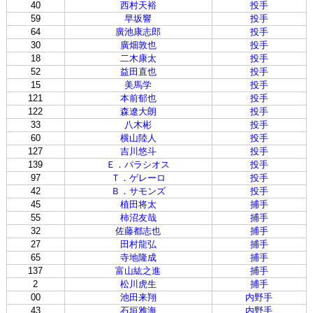
40
西村天裕
投手
59
早坂響
投手
64
廣池康志郎
投手
30
廣畑敦也
投手
18
二木康太
投手
52
益田直也
投手
15
美馬学
投手
121
本前郁也
投手
122
森遼大朗
投手
33
八木彬
投手
60
横山陸人
投手
127
吉川悠斗
投手
139
Ｅ．パラシオス
投手
97
Ｔ．ゲレーロ
投手
42
Ｂ．サモンズ
投手
45
植田将太
捕手
55
柿沼友哉
捕手
32
佐藤都志也
捕手
27
田村龍弘
捕手
65
寺地隆成
捕手
137
富山紘之進
捕手
2
松川虎生
捕手
00
池田来翔
内野手
43
石垣雅海
内野手