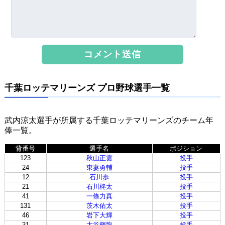
千葉ロッテマリーンズ プロ野球選手一覧
武内涼太選手が所属する千葉ロッテマリーンズのチーム年
俸一覧。
背番号
選手名
ポジション
123
秋山正雲
投手
24
東妻勇輔
投手
12
石川歩
投手
21
石川柊太
投手
41
一條力真
投手
131
茨木佑太
投手
46
岩下大輝
投手
31
大谷輝龍
投手