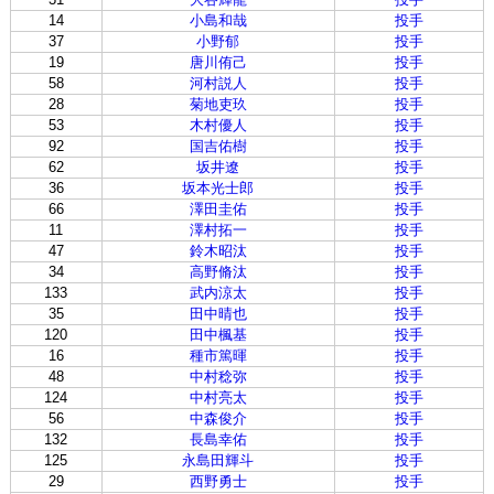
14
小島和哉
投手
37
小野郁
投手
19
唐川侑己
投手
58
河村説人
投手
28
菊地吏玖
投手
53
木村優人
投手
92
国吉佑樹
投手
62
坂井遼
投手
36
坂本光士郎
投手
66
澤田圭佑
投手
11
澤村拓一
投手
47
鈴木昭汰
投手
34
高野脩汰
投手
133
武内涼太
投手
35
田中晴也
投手
120
田中楓基
投手
16
種市篤暉
投手
48
中村稔弥
投手
124
中村亮太
投手
56
中森俊介
投手
132
長島幸佑
投手
125
永島田輝斗
投手
29
西野勇士
投手