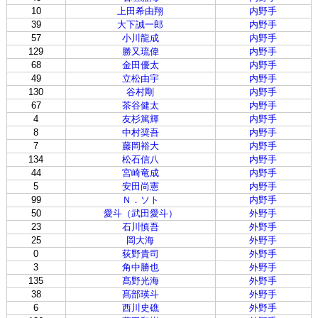
10
上田希由翔
内野手
39
大下誠一郎
内野手
57
小川龍成
内野手
129
勝又琉偉
内野手
68
金田優太
内野手
49
立松由宇
内野手
130
谷村剛
内野手
67
茶谷健太
内野手
4
友杉篤輝
内野手
8
中村奨吾
内野手
7
藤岡裕大
内野手
134
松石信八
内野手
44
宮崎竜成
内野手
5
安田尚憲
内野手
99
Ｎ．ソト
内野手
50
愛斗（武田愛斗）
外野手
23
石川慎吾
外野手
25
岡大海
外野手
0
荻野貴司
外野手
3
角中勝也
外野手
135
髙野光海
外野手
38
髙部瑛斗
外野手
6
西川史礁
外野手