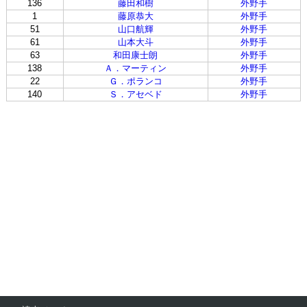
136
藤田和樹
外野手
1
藤原恭大
外野手
51
山口航輝
外野手
61
山本大斗
外野手
63
和田康士朗
外野手
138
Ａ．マーティン
外野手
22
Ｇ．ポランコ
外野手
140
Ｓ．アセベド
外野手