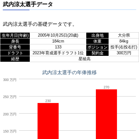
武内涼太選手データ
武内涼太選手の基礎データです。
生年月日(年齢)
2005年10月25日(20歳)
出身地
大分県
身長
184cm
体重
84kg
背番号
133
ポジション
投手(右投右打)
ドラフト
2023年育成選手ドラフト1位
契約金
300万円
経歴
星稜高
武内涼太選手の年俸推移
300 万円
270
250 万円
230
200 万円
150 万円