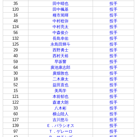
35
田中晴也
投手
120
田中楓基
投手
16
種市篤暉
投手
48
中村稔弥
投手
124
中村亮太
投手
56
中森俊介
投手
132
長島幸佑
投手
125
永島田輝斗
投手
29
西野勇士
投手
40
西村天裕
投手
59
早坂響
投手
64
廣池康志郎
投手
30
廣畑敦也
投手
18
二木康太
投手
52
益田直也
投手
15
美馬学
投手
121
本前郁也
投手
122
森遼大朗
投手
33
八木彬
投手
60
横山陸人
投手
127
吉川悠斗
投手
139
Ｅ．パラシオス
投手
97
Ｔ．ゲレーロ
投手