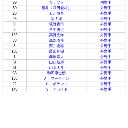
99
Ｎ．ソト
内野手
50
愛斗（武田愛斗）
外野手
23
石川慎吾
外野手
25
岡大海
外野手
0
荻野貴司
外野手
3
角中勝也
外野手
135
髙野光海
外野手
38
髙部瑛斗
外野手
6
西川史礁
外野手
136
藤田和樹
外野手
1
藤原恭大
外野手
51
山口航輝
外野手
61
山本大斗
外野手
63
和田康士朗
外野手
138
Ａ．マーティン
外野手
22
Ｇ．ポランコ
外野手
140
Ｓ．アセベド
外野手