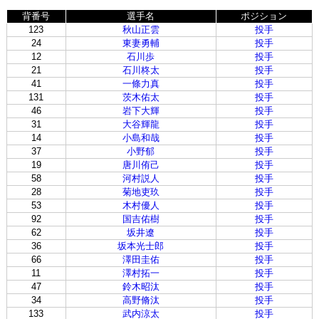
背番号
選手名
ポジション
123
秋山正雲
投手
24
東妻勇輔
投手
12
石川歩
投手
21
石川柊太
投手
41
一條力真
投手
131
茨木佑太
投手
46
岩下大輝
投手
31
大谷輝龍
投手
14
小島和哉
投手
37
小野郁
投手
19
唐川侑己
投手
58
河村説人
投手
28
菊地吏玖
投手
53
木村優人
投手
92
国吉佑樹
投手
62
坂井遼
投手
36
坂本光士郎
投手
66
澤田圭佑
投手
11
澤村拓一
投手
47
鈴木昭汰
投手
34
高野脩汰
投手
133
武内涼太
投手