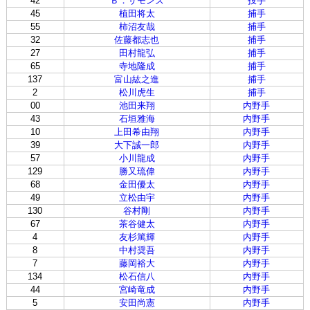
42
Ｂ．サモンズ
投手
45
植田将太
捕手
55
柿沼友哉
捕手
32
佐藤都志也
捕手
27
田村龍弘
捕手
65
寺地隆成
捕手
137
富山紘之進
捕手
2
松川虎生
捕手
00
池田来翔
内野手
43
石垣雅海
内野手
10
上田希由翔
内野手
39
大下誠一郎
内野手
57
小川龍成
内野手
129
勝又琉偉
内野手
68
金田優太
内野手
49
立松由宇
内野手
130
谷村剛
内野手
67
茶谷健太
内野手
4
友杉篤輝
内野手
8
中村奨吾
内野手
7
藤岡裕大
内野手
134
松石信八
内野手
44
宮崎竜成
内野手
5
安田尚憲
内野手