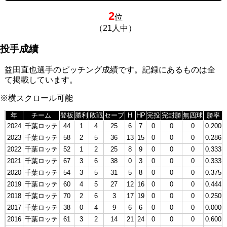
2
位
（21人中）
投手成績
益田直也選手のピッチング成績です。記録にあるものは全
て掲載しています。
※横スクロール可能
年
チーム
登板
勝利
敗戦
セーブ
H
HP
完投
完封勝
無四球
勝率
2024
千葉ロッテ
44
1
4
25
6
7
0
0
0
0.200
2023
千葉ロッテ
58
2
5
36
13
15
0
0
0
0.286
2022
千葉ロッテ
52
1
2
25
8
9
0
0
0
0.333
2021
千葉ロッテ
67
3
6
38
0
3
0
0
0
0.333
2020
千葉ロッテ
54
3
5
31
5
8
0
0
0
0.375
2019
千葉ロッテ
60
4
5
27
12
16
0
0
0
0.444
2018
千葉ロッテ
70
2
6
3
17
19
0
0
0
0.250
2017
千葉ロッテ
38
0
4
9
6
6
0
0
0
0.000
2016
千葉ロッテ
61
3
2
14
21
24
0
0
0
0.600