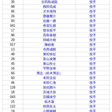
35
古田島成龍
投手
98
権田琉成
投手
95
才木海翔
投手
26
齋藤響介
投手
93
佐藤一磨
投手
041
寿賀弘都
投手
17
曽谷龍平
投手
96
髙島泰都
投手
29
田嶋大樹
投手
017
陳睦衡
投手
13
寺西成騎
投手
48
東松快征
投手
28
富山凌雅
投手
45
東山玲士
投手
16
平野佳寿
投手
66
博志（鈴木博志）
投手
60
本田圭佑
投手
46
本田仁海
投手
128
前佑囲斗
投手
18
宮城大弥
投手
043
宮國凌空
投手
15
椋木蓮
投手
122
村西良太
投手
19
山岡泰輔
投手