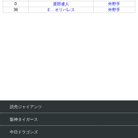
0
渡部遼人
外野手
36
Ｅ．オリバレス
外野手
読売ジャイアンツ
阪神タイガース
中日ドラゴンズ