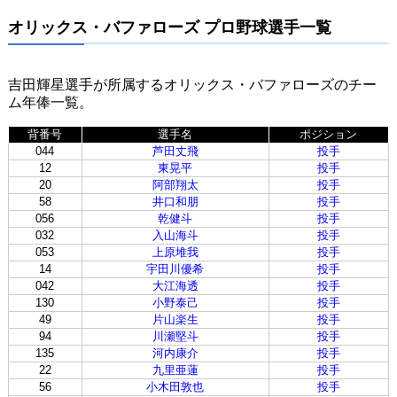
オリックス・バファローズ プロ野球選手一覧
吉田輝星選手が所属するオリックス・バファローズのチー
ム年俸一覧。
背番号
選手名
ポジション
044
芦田丈飛
投手
12
東晃平
投手
20
阿部翔太
投手
58
井口和朋
投手
056
乾健斗
投手
032
入山海斗
投手
053
上原堆我
投手
14
宇田川優希
投手
042
大江海透
投手
130
小野泰己
投手
49
片山楽生
投手
94
川瀬堅斗
投手
135
河内康介
投手
22
九里亜蓮
投手
56
小木田敦也
投手