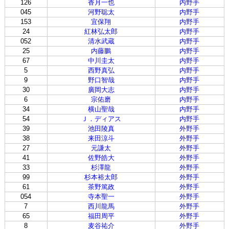
126
香月一也
内野手
045
河野聡太
内野手
153
宜保翔
内野手
24
紅林弘太郎
内野手
052
清水武蔵
内野手
25
内藤鵬
内野手
67
中川圭太
内野手
5
西野真弘
内野手
9
野口智哉
内野手
30
廣岡大志
内野手
6
宗佑磨
内野手
34
横山聖哉
内野手
54
Ｊ．ディアス
内野手
39
池田陵真
外野手
38
来田涼斗
外野手
27
元謙太
外野手
41
佐野皓大
外野手
33
杉澤龍
外野手
99
杉本裕太郎
外野手
61
茶野篤政
外野手
054
寺本聖一
外野手
7
西川龍馬
外野手
65
福田周平
外野手
8
麦谷祐介
外野手