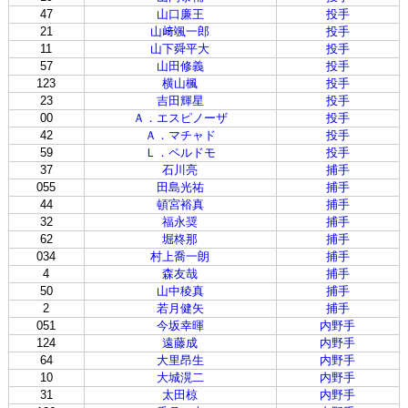
47
山口廉王
投手
21
山﨑颯一郎
投手
11
山下舜平大
投手
57
山田修義
投手
123
横山楓
投手
23
吉田輝星
投手
00
Ａ．エスピノーザ
投手
42
Ａ．マチャド
投手
59
Ｌ．ペルドモ
投手
37
石川亮
捕手
055
田島光祐
捕手
44
頓宮裕真
捕手
32
福永奨
捕手
62
堀柊那
捕手
034
村上喬一朗
捕手
4
森友哉
捕手
50
山中稜真
捕手
2
若月健矢
捕手
051
今坂幸暉
内野手
124
遠藤成
内野手
64
大里昂生
内野手
10
大城滉二
内野手
31
太田椋
内野手