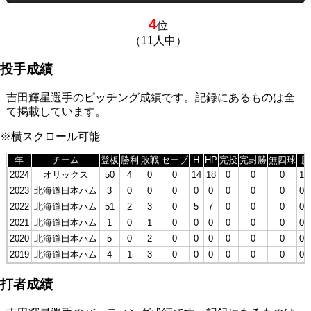
4
位
（11人中）
投手成績
吉田輝星選手のピッチング成績です。記録にあるものは全
て掲載しています。
※横スクロール可能
年
チーム
登板
勝利
敗戦
セーブ
H
HP
完投
完封勝
無四球
勝
2024
オリックス
50
4
0
0
14
18
0
0
0
1.
2023
北海道日本ハム
3
0
0
0
0
0
0
0
0
0.
2022
北海道日本ハム
51
2
3
0
5
7
0
0
0
0.
2021
北海道日本ハム
1
0
1
0
0
0
0
0
0
0.
2020
北海道日本ハム
5
0
2
0
0
0
0
0
0
0.
2019
北海道日本ハム
4
1
3
0
0
0
0
0
0
0.
打者成績