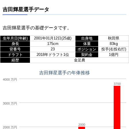
吉田輝星選手データ
吉田輝星選手の基礎データです。
生年月日(年齢)
2001年01月12日(25歳)
出身地
秋田県
身長
175cm
体重
83kg
背番号
23
ポジション
投手(右投右打)
ドラフト
2018年ドラフト1位
契約金
1億円
経歴
金足農
吉田輝星選手の年俸推移
4000 万円
3700
3000 万円
2000
2000 万円