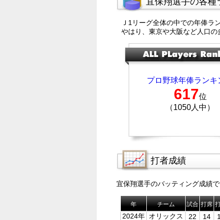
宜保翔選手の各種
Ｊ1リーグ全体の中での年俸ラ
やはり、東京や大阪など人口の
プロ野球年俸ランキ
617
位
（1050人中）
打者成績
宜保翔選手のバッティング成績で
年
チーム
試合
打席
2024年
オリックス
22
14