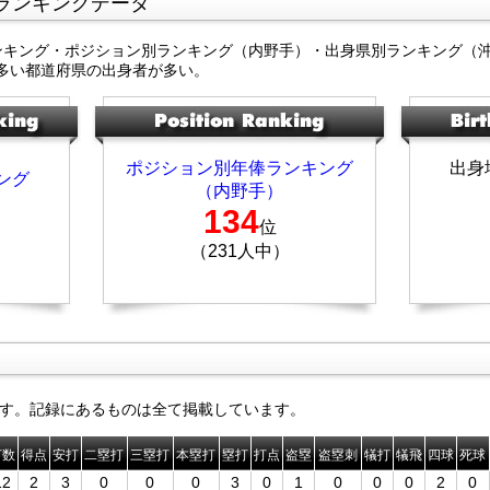
ランキングデータ
ンキング・ポジション別ランキング（内野手）・出身県別ランキング（
多い都道府県の出身者が多い。
ポジション別年俸ランキング
出身
ング
（内野手）
134
位
（231人中）
す。記録にあるものは全て掲載しています。
打数
得点
安打
二塁打
三塁打
本塁打
塁打
打点
盗塁
盗塁刺
犠打
犠飛
四球
死球
12
2
3
0
0
0
3
0
1
0
0
0
2
0