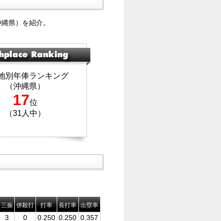
沖縄県）を紹介。
地別年俸ランキング
（沖縄県）
17
位
（31人中）
三振
併殺打
打率
長打率
出塁率
3
0
0.250
0.250
0.357