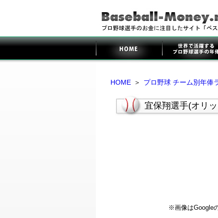
HOME
＞
プロ野球 チーム別年俸
宜保翔選手(オリ
※画像はGoog