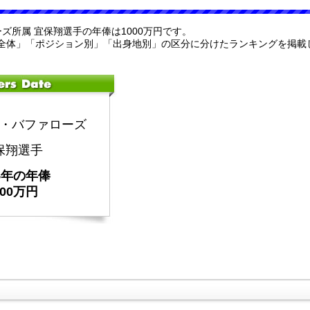
ーズ所属 宜保翔選手の年俸は1000万円です。
全体」「ポジション別」「出身地別」の区分に分けたランキングを掲載
・バファローズ
保翔選手
25年の年俸
000万円