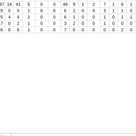
47
14
41
5
0
0
46
9
1
2
7
1
6
1
29
0
5
1
0
0
6
2
0
0
3
1
1
0
25
4
4
2
0
0
6
1
0
0
1
0
1
1
17
0
2
1
0
0
3
2
0
0
1
0
0
0
26
0
6
1
0
0
7
0
0
0
0
0
2
0