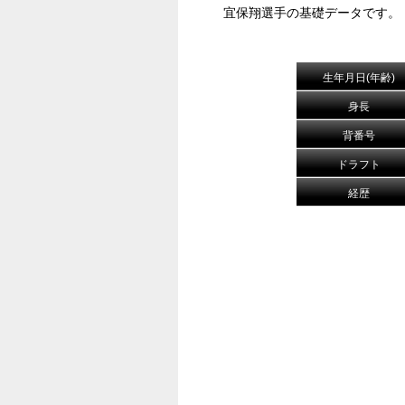
宜保翔選手の基礎データです。
生年月日(年齢)
身長
背番号
ドラフト
経歴