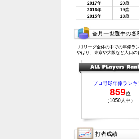
2017
年
20歳
2016
年
19歳
2015
年
18歳
香月一也選手の各
Ｊ1リーグ全体の中での年俸ラ
やはり、東京や大阪など人口の
プロ野球年俸ランキ
859
位
（1050人中）
打者成績