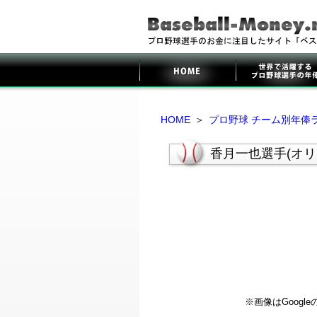
HOME
＞
プロ野球 チーム別年俸
香月一也選手(オ
※画像はGoog