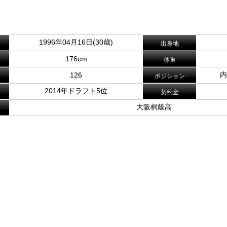
。
1996年04月16日(30歳)
出身地
176cm
体重
内
126
ポジション
2014年ドラフト5位
契約金
大阪桐蔭高