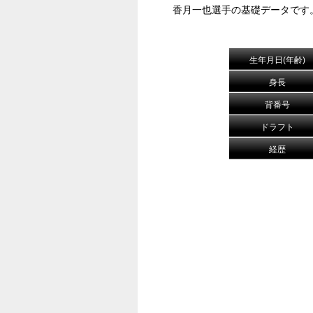
香月一也選手の基礎データです
生年月日(年齢)
身長
背番号
ドラフト
経歴