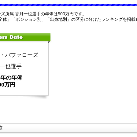
ーズ所属 香月一也選手の年俸は500万円です。
全体」「ポジション別」「出身地別」の区分に分けたランキングを掲載
・バファローズ
一也選手
25年の年俸
00万円
タ