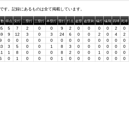
です。記録にあるものは全て掲載しています。
打数
得点
安打
二塁打
三塁打
本塁打
塁打
打点
盗塁
盗塁刺
犠打
犠飛
四球
死球
35
5
7
2
0
0
9
2
0
0
0
0
2
0
59
9
12
3
0
3
24
6
0
0
2
0
4
2
9
0
0
0
0
0
0
0
0
0
0
0
0
0
33
3
5
0
0
1
8
3
0
0
0
0
0
0
41
1
8
0
0
0
8
2
0
0
1
0
0
0
6
0
1
0
0
0
1
0
0
0
0
0
0
0