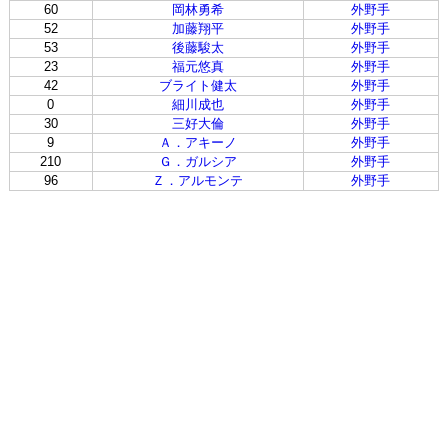
60
岡林勇希
外野手
52
加藤翔平
外野手
53
後藤駿太
外野手
23
福元悠真
外野手
42
ブライト健太
外野手
0
細川成也
外野手
30
三好大倫
外野手
9
Ａ．アキーノ
外野手
210
Ｇ．ガルシア
外野手
96
Ｚ．アルモンテ
外野手