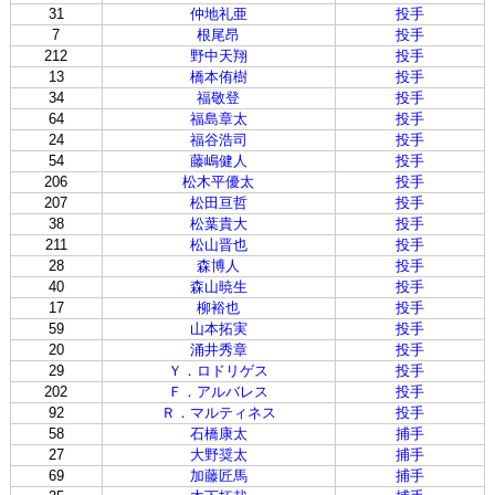
31
仲地礼亜
投手
7
根尾昂
投手
212
野中天翔
投手
13
橋本侑樹
投手
34
福敬登
投手
64
福島章太
投手
24
福谷浩司
投手
54
藤嶋健人
投手
206
松木平優太
投手
207
松田亘哲
投手
38
松葉貴大
投手
211
松山晋也
投手
28
森博人
投手
40
森山暁生
投手
17
柳裕也
投手
59
山本拓実
投手
20
涌井秀章
投手
29
Ｙ．ロドリゲス
投手
202
Ｆ．アルバレス
投手
92
Ｒ．マルティネス
投手
58
石橋康太
捕手
27
大野奨太
捕手
69
加藤匠馬
捕手