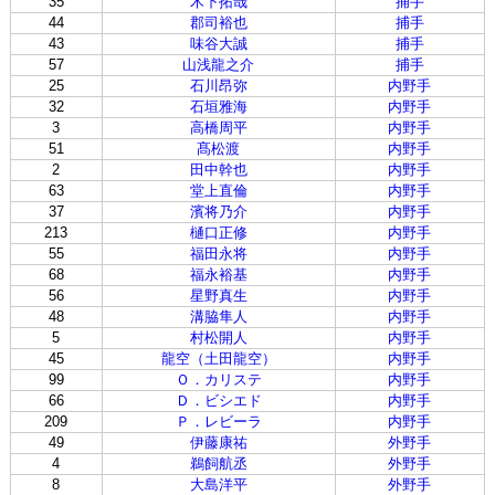
35
木下拓哉
捕手
44
郡司裕也
捕手
43
味谷大誠
捕手
57
山浅龍之介
捕手
25
石川昂弥
内野手
32
石垣雅海
内野手
3
高橋周平
内野手
51
髙松渡
内野手
2
田中幹也
内野手
63
堂上直倫
内野手
37
濱将乃介
内野手
213
樋口正修
内野手
55
福田永将
内野手
68
福永裕基
内野手
56
星野真生
内野手
48
溝脇隼人
内野手
5
村松開人
内野手
45
龍空（土田龍空）
内野手
99
Ｏ．カリステ
内野手
66
Ｄ．ビシエド
内野手
209
Ｐ．レビーラ
内野手
49
伊藤康祐
外野手
4
鵜飼航丞
外野手
8
大島洋平
外野手