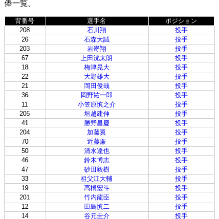
俸一覧。
背番号
選手名
ポジション
208
石川翔
投手
26
石森大誠
投手
203
岩嵜翔
投手
67
上田洸太朗
投手
18
梅津晃大
投手
22
大野雄大
投手
21
岡田俊哉
投手
36
岡野祐一郎
投手
11
小笠原慎之介
投手
205
垣越建伸
投手
41
勝野昌慶
投手
204
加藤翼
投手
70
近藤廉
投手
50
清水達也
投手
46
鈴木博志
投手
47
砂田毅樹
投手
33
祖父江大輔
投手
19
髙橋宏斗
投手
201
竹内龍臣
投手
12
田島慎二
投手
14
谷元圭介
投手