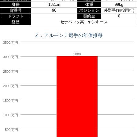
身長
182cm
体重
99kg
背番号
96
ポジション
外野手(右投両打)
ドラフト
契約金
0
経歴
セナペック高 - ヤンキース
Ｚ．アルモンテ選手の年俸推移
3500 万円
3000
3000 万円
2500 万円
2000 万円
1500 万円
1000 万円
500 万円