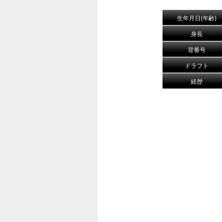
生年月日(年齢)
身長
背番号
ドラフト
経歴