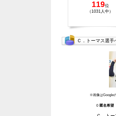
119
位
（1031人中）
Ｃ．トーマス選手
※画像はGoog
0
匿名希望
Ｃ．トー