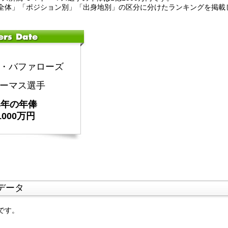
全体」「ポジション別」「出身地別」の区分に分けたランキングを掲載
・バファローズ
ーマス選手
24年の年俸
1000万円
データ
です。