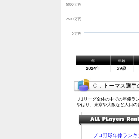
5000 万円
2500 万円
0 万円
年
年齢
2024
年
29歳
Ｃ．トーマス選手
Ｊ1リーグ全体の中での年俸ラ
やはり、東京や大阪など人口の
プロ野球年俸ランキ