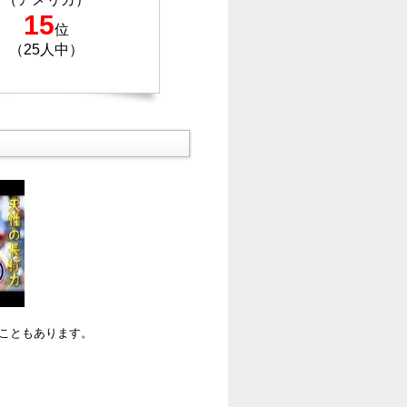
15
位
（25人中）
ることもあります。