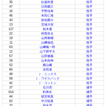
35
比嘉幹貴
投手
47
日髙暖己
投手
16
平野佳寿
投手
46
本田仁海
投手
43
前佑囲斗
投手
13
宮城大弥
投手
127
椋木蓮
投手
22
村西良太
投手
19
山岡泰輔
投手
11
山﨑福也
投手
63
山﨑颯一郎
投手
12
山下舜平大
投手
57
山田修義
投手
18
山本由伸
投手
52
横山楓
投手
66
吉田凌
投手
48
Ｊ．ニックス
投手
58
Ｊ．ワゲスパック
投手
42
Ｊ．コットン
投手
37
石川亮
捕手
014
釣寿生
捕手
44
頓宮裕真
捕手
62
中川拓真
捕手
32
福永奨
捕手