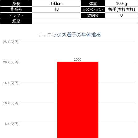
身長
193cm
体重
100kg
背番号
48
ポジション
投手(右投右打)
ドラフト
契約金
0
経歴
Ｊ．ニックス選手の年俸推移
2500 万円
2000
2000 万円
1500 万円
1000 万円
500 万円