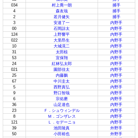
034
村上喬一朗
捕手
4
森友哉
捕手
2
若月健矢
捕手
3
安達了一
内野手
00
石岡諒太
内野手
124
上野響平
内野手
022
大里昂生
内野手
10
大城滉二
内野手
31
太田椋
内野手
53
宜保翔
内野手
24
紅林弘太郎
内野手
021
園部佳太
内野手
25
内藤鵬
内野手
67
中川圭太
内野手
5
西野真弘
内野手
9
野口智哉
内野手
6
宗佑磨
内野手
36
山足達也
内野手
23
Ｆ．シュウィンデル
内野手
8
Ｍ．ゴンザレス
内野手
121
Ｌ．セデーニョ
内野手
39
池田陵真
外野手
50
小田裕也
外野手