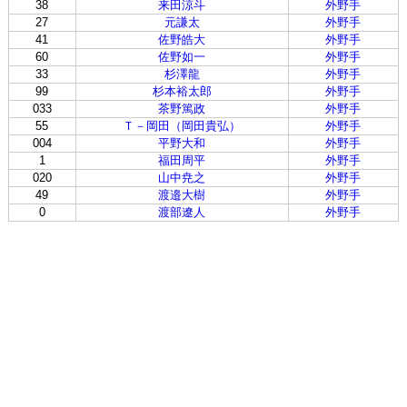
38
来田涼斗
外野手
27
元謙太
外野手
41
佐野皓大
外野手
60
佐野如一
外野手
33
杉澤龍
外野手
99
杉本裕太郎
外野手
033
茶野篤政
外野手
55
Ｔ－岡田（岡田貴弘）
外野手
004
平野大和
外野手
1
福田周平
外野手
020
山中尭之
外野手
49
渡邉大樹
外野手
0
渡部遼人
外野手