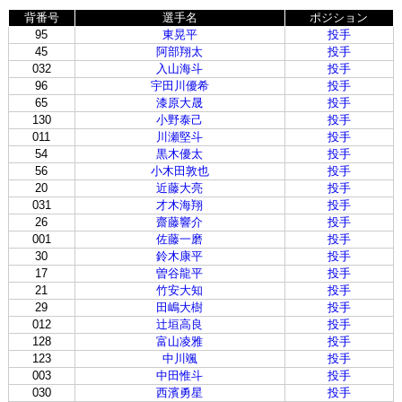
背番号
選手名
ポジション
95
東晃平
投手
45
阿部翔太
投手
032
入山海斗
投手
96
宇田川優希
投手
65
漆原大晟
投手
130
小野泰己
投手
011
川瀬堅斗
投手
54
黒木優太
投手
56
小木田敦也
投手
20
近藤大亮
投手
031
才木海翔
投手
26
齋藤響介
投手
001
佐藤一磨
投手
30
鈴木康平
投手
17
曽谷龍平
投手
21
竹安大知
投手
29
田嶋大樹
投手
012
辻垣高良
投手
128
富山凌雅
投手
123
中川颯
投手
003
中田惟斗
投手
030
西濱勇星
投手