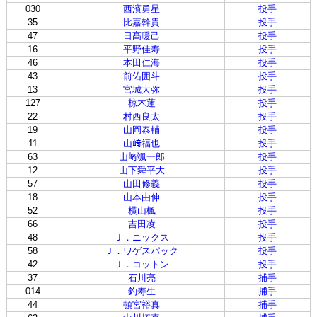
030
西濱勇星
投手
35
比嘉幹貴
投手
47
日髙暖己
投手
16
平野佳寿
投手
46
本田仁海
投手
43
前佑囲斗
投手
13
宮城大弥
投手
127
椋木蓮
投手
22
村西良太
投手
19
山岡泰輔
投手
11
山﨑福也
投手
63
山﨑颯一郎
投手
12
山下舜平大
投手
57
山田修義
投手
18
山本由伸
投手
52
横山楓
投手
66
吉田凌
投手
48
Ｊ．ニックス
投手
58
Ｊ．ワゲスパック
投手
42
Ｊ．コットン
投手
37
石川亮
捕手
014
釣寿生
捕手
44
頓宮裕真
捕手