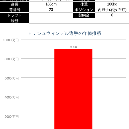
身長
185cm
体重
100kg
背番号
23
ポジション
内野手(右投右打)
ドラフト
契約金
0
経歴
Ｆ．シュウィンデル選手の年俸推移
10000 万円
9000
8000 万円
6000 万円
4000 万円
2000 万円