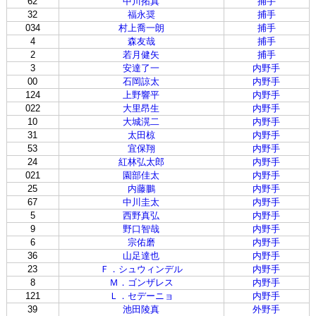
62
中川拓真
捕手
32
福永奨
捕手
034
村上喬一朗
捕手
4
森友哉
捕手
2
若月健矢
捕手
3
安達了一
内野手
00
石岡諒太
内野手
124
上野響平
内野手
022
大里昂生
内野手
10
大城滉二
内野手
31
太田椋
内野手
53
宜保翔
内野手
24
紅林弘太郎
内野手
021
園部佳太
内野手
25
内藤鵬
内野手
67
中川圭太
内野手
5
西野真弘
内野手
9
野口智哉
内野手
6
宗佑磨
内野手
36
山足達也
内野手
23
Ｆ．シュウィンデル
内野手
8
Ｍ．ゴンザレス
内野手
121
Ｌ．セデーニョ
内野手
39
池田陵真
外野手