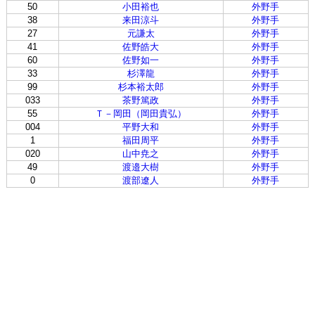
50
小田裕也
外野手
38
来田涼斗
外野手
27
元謙太
外野手
41
佐野皓大
外野手
60
佐野如一
外野手
33
杉澤龍
外野手
99
杉本裕太郎
外野手
033
茶野篤政
外野手
55
Ｔ－岡田（岡田貴弘）
外野手
004
平野大和
外野手
1
福田周平
外野手
020
山中尭之
外野手
49
渡邉大樹
外野手
0
渡部遼人
外野手