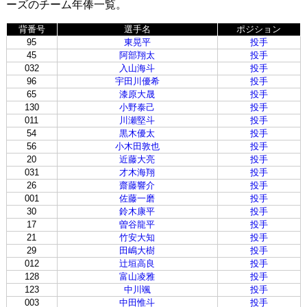
ーズのチーム年俸一覧。
背番号
選手名
ポジション
95
東晃平
投手
45
阿部翔太
投手
032
入山海斗
投手
96
宇田川優希
投手
65
漆原大晟
投手
130
小野泰己
投手
011
川瀬堅斗
投手
54
黒木優太
投手
56
小木田敦也
投手
20
近藤大亮
投手
031
才木海翔
投手
26
齋藤響介
投手
001
佐藤一磨
投手
30
鈴木康平
投手
17
曽谷龍平
投手
21
竹安大知
投手
29
田嶋大樹
投手
012
辻垣高良
投手
128
富山凌雅
投手
123
中川颯
投手
003
中田惟斗
投手