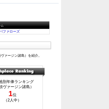
ーム
バファローズ
領ヴァージン諸島）を紹介。
地別年俸ランキング
領ヴァージン諸島）
1
位
（2人中）