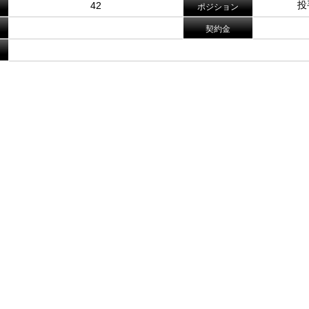
投
42
ポジション
契約金