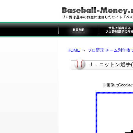
HOME
＞
プロ野球 チーム別年俸
Ｊ．コットン選手
※画像はGoog