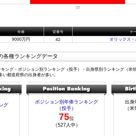
23
年俸
背番号
チ
9000万円
オリックス・
42
の各種ランキングデータ
ンキング・ポジション別ランキング（投手）・出身県別ランキング（米
多い都道府県の出身者が多い。
ポジション別年俸ランキング
出身
ング
（投手）
（米
75
位
（527人中）