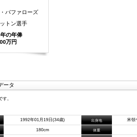
・バファローズ
ットン選手
23年の年俸
000万円
データ
です。
1992年01月19日(34歳)
米領
出身地
180cm
体重