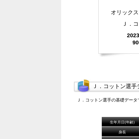
オリックス
Ｊ．コ
20
9
Ｊ．コットン選手
Ｊ．コットン選手の基礎データ
生年月日(年齢)
身長