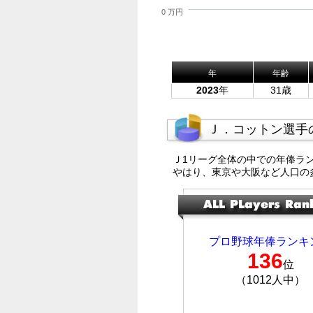
0 万円
年
年齢
2023
年
31歳
Ｊ．コットン選手
Ｊ1リーグ全体の中での年俸ラ
やはり、東京や大阪など人口の
プロ野球年俸ランキ
136
位
（1012人中）