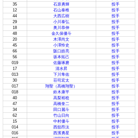
35
石原勇輝
投手
12
石山泰稚
投手
44
大西広樹
投手
29
小川泰弘
投手
18
奥川恭伸
投手
48
金久保優斗
投手
20
木澤尚文
投手
45
小澤怜史
投手
66
阪口皓亮
投手
56
坂本拓己
投手
019
佐藤琢磨
投手
17
清水昇
投手
013
下川隼佑
投手
30
荘司宏太
投手
017
翔聖（髙橋翔聖）
投手
018
鈴木康平
投手
40
高梨裕稔
投手
47
高橋奎二
投手
34
田口麗斗
投手
62
竹山日向
投手
15
中村優斗
投手
014
西舘昂汰
投手
016
西濱勇星
投手