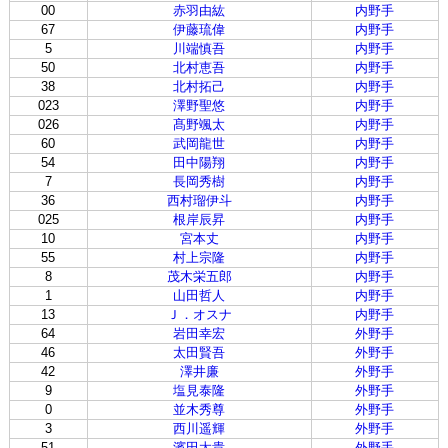
00
赤羽由紘
内野手
67
伊藤琉偉
内野手
5
川端慎吾
内野手
50
北村恵吾
内野手
38
北村拓己
内野手
023
澤野聖悠
内野手
026
髙野颯太
内野手
60
武岡龍世
内野手
54
田中陽翔
内野手
7
長岡秀樹
内野手
36
西村瑠伊斗
内野手
025
根岸辰昇
内野手
10
宮本丈
内野手
55
村上宗隆
内野手
8
茂木栄五郎
内野手
1
山田哲人
内野手
13
Ｊ．オスナ
内野手
64
岩田幸宏
外野手
46
太田賢吾
外野手
42
澤井廉
外野手
9
塩見泰隆
外野手
0
並木秀尊
外野手
3
西川遥輝
外野手
51
濱田太貴
外野手