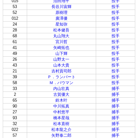
015
沼田翔平
投手
53
長谷川宙輝
投手
52
原樹理
投手
012
廣澤優
投手
24
星知弥
投手
28
松本健吾
投手
68
丸山翔大
投手
61
宮川哲
投手
41
矢崎拓也
投手
49
山下輝
投手
26
山野太一
投手
43
山本大貴
投手
21
吉村貢司郎
投手
39
Ｐ．ランバート
投手
58
Ｍ．バウマン
投手
33
内山壮真
捕手
2
古賀優大
捕手
65
鈴木叶
捕手
90
中川拓真
捕手
27
中村悠平
捕手
93
橋本星哉
捕手
32
松本直樹
捕手
022
松本龍之介
捕手
57
矢野泰二郎
捕手