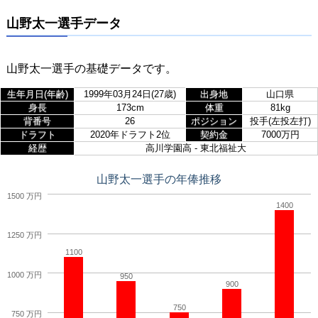
山野太一選手データ
山野太一選手の基礎データです。
生年月日(年齢)
1999年03月24日(27歳)
出身地
山口県
身長
173cm
体重
81kg
背番号
26
ポジション
投手(左投左打)
ドラフト
2020年ドラフト2位
契約金
7000万円
経歴
高川学園高 - 東北福祉大
山野太一選手の年俸推移
1500 万円
1400
1250 万円
1100
1000 万円
950
900
750
750 万円