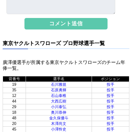
東京ヤクルトスワローズ プロ野球選手一覧
廣澤優選手が所属する東京ヤクルトスワローズのチーム年
俸一覧。
背番号
選手名
ポジション
19
石川雅規
投手
35
石原勇輝
投手
12
石山泰稚
投手
44
大西広樹
投手
29
小川泰弘
投手
18
奥川恭伸
投手
48
金久保優斗
投手
20
木澤尚文
投手
45
小澤怜史
投手