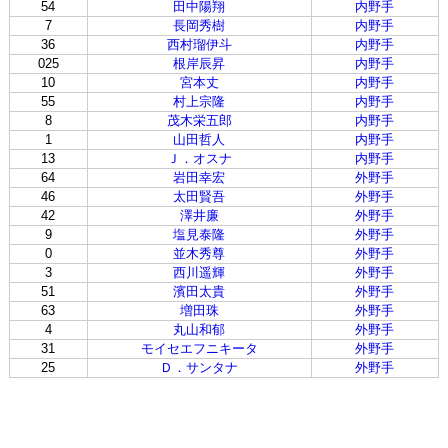
54
田中陽翔
内野手
7
長岡秀樹
内野手
36
西村瑠伊斗
内野手
025
根岸辰昇
内野手
10
宮本丈
内野手
55
村上宗隆
内野手
8
茂木栄五郎
内野手
1
山田哲人
内野手
13
Ｊ．オスナ
内野手
64
岩田幸宏
外野手
46
太田賢吾
外野手
42
澤井廉
外野手
9
塩見泰隆
外野手
0
並木秀尊
外野手
3
西川遥輝
外野手
51
濱田太貴
外野手
63
増田珠
外野手
4
丸山和郁
外野手
31
モイセエフニキータ
外野手
25
Ｄ．サンタナ
外野手