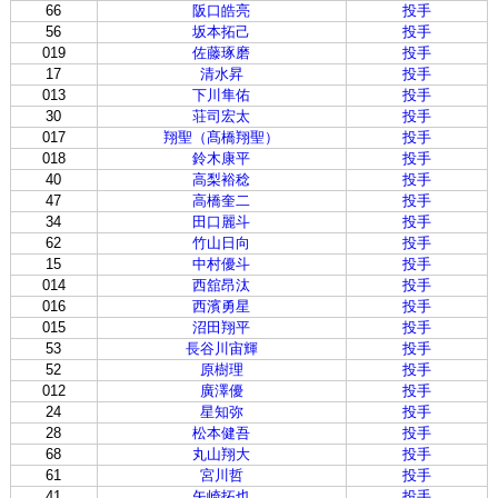
66
阪口皓亮
投手
56
坂本拓己
投手
019
佐藤琢磨
投手
17
清水昇
投手
013
下川隼佑
投手
30
荘司宏太
投手
017
翔聖（髙橋翔聖）
投手
018
鈴木康平
投手
40
高梨裕稔
投手
47
高橋奎二
投手
34
田口麗斗
投手
62
竹山日向
投手
15
中村優斗
投手
014
西舘昂汰
投手
016
西濱勇星
投手
015
沼田翔平
投手
53
長谷川宙輝
投手
52
原樹理
投手
012
廣澤優
投手
24
星知弥
投手
28
松本健吾
投手
68
丸山翔大
投手
61
宮川哲
投手
41
矢崎拓也
投手