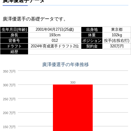
廣澤優選手データ
廣澤優選手の基礎データです。
生年月日(年齢)
2001年04月27日(25歳)
出身地
東京都
身長
193cm
体重
102kg
背番号
012
ポジション
投手(右投右打)
ドラフト
2024年育成選手ドラフト2位
契約金
320万円
経歴
廣澤優選手の年俸推移
350 万円
300
300 万円
250 万円
200 万円
150 万円