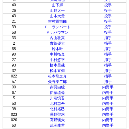
49
山下輝
投手
26
山野太一
投手
43
山本大貴
投手
21
吉村貢司郎
投手
39
Ｐ．ランバート
投手
58
Ｍ．バウマン
投手
33
内山壮真
捕手
2
古賀優大
捕手
65
鈴木叶
捕手
90
中川拓真
捕手
27
中村悠平
捕手
93
橋本星哉
捕手
32
松本直樹
捕手
022
松本龍之介
捕手
57
矢野泰二郎
捕手
00
赤羽由紘
内野手
67
伊藤琉偉
内野手
5
川端慎吾
内野手
50
北村恵吾
内野手
38
北村拓己
内野手
023
澤野聖悠
内野手
026
髙野颯太
内野手
60
武岡龍世
内野手