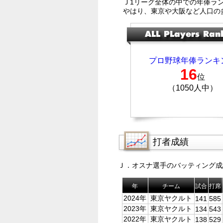
Ｊ1リーグ全体の中での年俸ラ
やはり、東京や大阪など人口の
プロ野球年俸ランキ
16
位
（1050人中）
打者成績
Ｊ．オスナ選手のバッティング成
年
チーム
試合
打席
2024年
東京ヤクルト
141
585
2023年
東京ヤクルト
134
543
2022年
東京ヤクルト
138
529