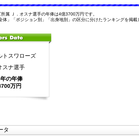
ズ所属 Ｊ．オスナ選手の年俸は4億3700万円です。
全体」「ポジション別」「出身地別」の区分に分けたランキングを掲載
ルトスワローズ
オスナ選手
25年の年俸
3700万円
ータ