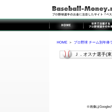
HOME
＞
プロ野球 チーム別年俸
Ｊ．オスナ選手(
※画像はGoog