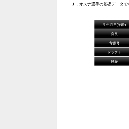
Ｊ．オスナ選手の基礎データで
生年月日(年齢)
身長
背番号
ドラフト
経歴