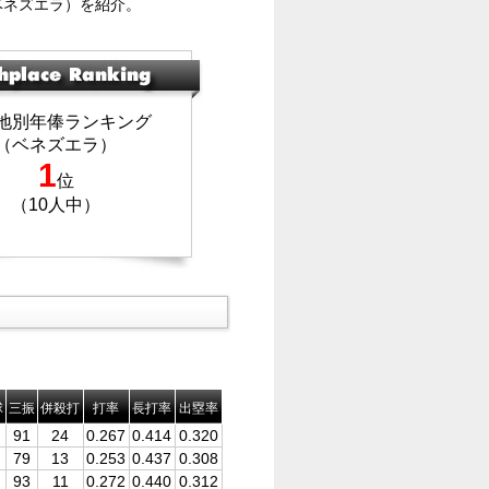
ベネズエラ）を紹介。
地別年俸ランキング
（ベネズエラ）
1
位
（10人中）
球
三振
併殺打
打率
長打率
出塁率
91
24
0.267
0.414
0.320
79
13
0.253
0.437
0.308
93
11
0.272
0.440
0.312