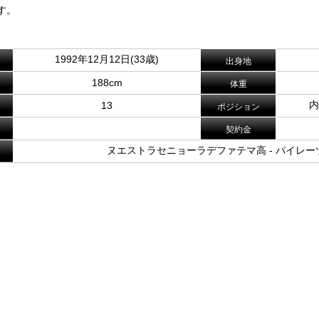
す。
1992年12月12日(33歳)
出身地
188cm
体重
内
13
ポジション
契約金
ヌエストラセニョーラデファテマ高 - パイレー