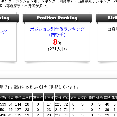
ンキング・ポジション別ランキング（内野手）・出身県別ランキング（
多い都道府県の出身者が多い。
ポジション別年俸ランキング
出身
ング
（内野手）
8
位
（231人中）
績です。記録にあるものは全て掲載しています。
打数
得点
安打
二塁打
三塁打
本塁打
塁打
打点
盗塁
盗塁刺
犠打
犠飛
四球
死
539
54
144
28
0
17
223
72
0
3
0
3
40
3
501
49
127
23
0
23
219
71
2
4
0
2
39
1
496
49
135
19
2
20
218
74
2
3
0
3
29
1