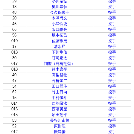
29
小川泰弘
投手
18
奥川恭伸
投手
48
金久保優斗
投手
20
木澤尚文
投手
45
小澤怜史
投手
66
阪口皓亮
投手
56
坂本拓己
投手
019
佐藤琢磨
投手
17
清水昇
投手
013
下川隼佑
投手
30
荘司宏太
投手
017
翔聖（髙橋翔聖）
投手
018
鈴木康平
投手
40
高梨裕稔
投手
47
高橋奎二
投手
34
田口麗斗
投手
62
竹山日向
投手
15
中村優斗
投手
014
西舘昂汰
投手
016
西濱勇星
投手
015
沼田翔平
投手
53
長谷川宙輝
投手
52
原樹理
投手
012
廣澤優
投手