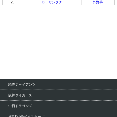
25
Ｄ．サンタナ
外野手
読売ジャイアンツ
阪神タイガース
中日ドラゴンズ
横浜DeNAベイスターズ