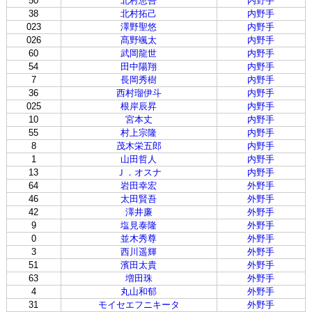
50
北村恵吾
内野手
38
北村拓己
内野手
023
澤野聖悠
内野手
026
髙野颯太
内野手
60
武岡龍世
内野手
54
田中陽翔
内野手
7
長岡秀樹
内野手
36
西村瑠伊斗
内野手
025
根岸辰昇
内野手
10
宮本丈
内野手
55
村上宗隆
内野手
8
茂木栄五郎
内野手
1
山田哲人
内野手
13
Ｊ．オスナ
内野手
64
岩田幸宏
外野手
46
太田賢吾
外野手
42
澤井廉
外野手
9
塩見泰隆
外野手
0
並木秀尊
外野手
3
西川遥輝
外野手
51
濱田太貴
外野手
63
増田珠
外野手
4
丸山和郁
外野手
31
モイセエフニキータ
外野手