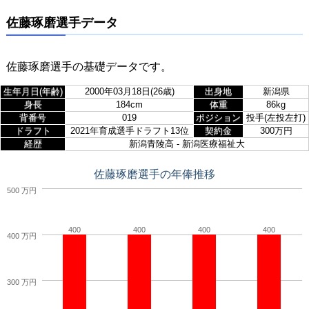
佐藤琢磨選手データ
佐藤琢磨選手の基礎データです。
生年月日(年齢)
2000年03月18日(26歳)
出身地
新潟県
身長
184cm
体重
86kg
背番号
019
ポジション
投手(左投左打)
ドラフト
2021年育成選手ドラフト13位
契約金
300万円
経歴
新潟青陵高 - 新潟医療福祉大
佐藤琢磨選手の年俸推移
500 万円
400
400
400
400
400 万円
300 万円