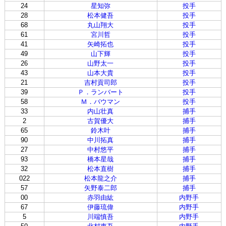
24
星知弥
投手
28
松本健吾
投手
68
丸山翔大
投手
61
宮川哲
投手
41
矢崎拓也
投手
49
山下輝
投手
26
山野太一
投手
43
山本大貴
投手
21
吉村貢司郎
投手
39
Ｐ．ランバート
投手
58
Ｍ．バウマン
投手
33
内山壮真
捕手
2
古賀優大
捕手
65
鈴木叶
捕手
90
中川拓真
捕手
27
中村悠平
捕手
93
橋本星哉
捕手
32
松本直樹
捕手
022
松本龍之介
捕手
57
矢野泰二郎
捕手
00
赤羽由紘
内野手
67
伊藤琉偉
内野手
5
川端慎吾
内野手