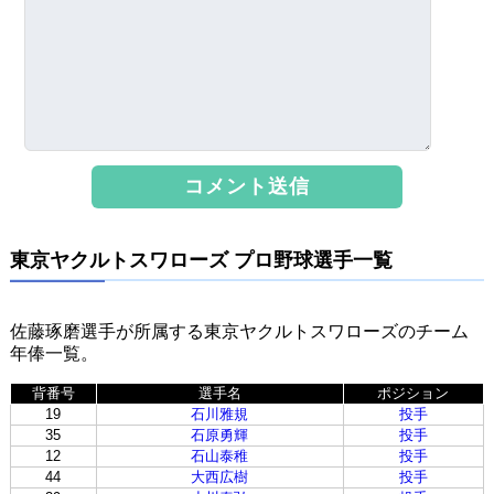
東京ヤクルトスワローズ プロ野球選手一覧
佐藤琢磨選手が所属する東京ヤクルトスワローズのチーム
年俸一覧。
背番号
選手名
ポジション
19
石川雅規
投手
35
石原勇輝
投手
12
石山泰稚
投手
44
大西広樹
投手