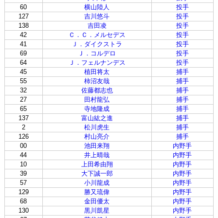
60
横山陸人
投手
127
吉川悠斗
投手
138
吉田凌
投手
42
Ｃ．Ｃ．メルセデス
投手
41
Ｊ．ダイクストラ
投手
69
Ｊ．コルデロ
投手
64
Ｊ．フェルナンデス
投手
45
植田将太
捕手
55
柿沼友哉
捕手
32
佐藤都志也
捕手
27
田村龍弘
捕手
65
寺地隆成
捕手
137
富山紘之進
捕手
2
松川虎生
捕手
126
村山亮介
捕手
00
池田来翔
内野手
44
井上晴哉
内野手
10
上田希由翔
内野手
39
大下誠一郎
内野手
57
小川龍成
内野手
129
勝又琉偉
内野手
68
金田優太
内野手
130
黒川凱星
内野手