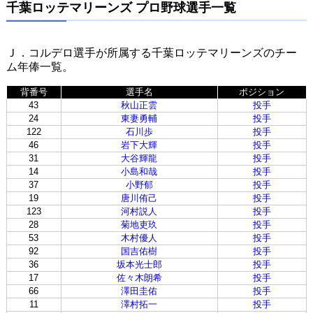
千葉ロッテマリーンズ プロ野球選手一覧
Ｊ．コルデロ選手が所属する千葉ロッテマリーンズのチー
ム年俸一覧。
背番号
選手名
ポジション
43
秋山正雲
投手
24
東妻勇輔
投手
122
石川歩
投手
46
岩下大輝
投手
31
大谷輝龍
投手
14
小島和哉
投手
37
小野郁
投手
19
唐川侑己
投手
123
河村説人
投手
28
菊地吏玖
投手
53
木村優人
投手
92
国吉佑樹
投手
36
坂本光士郎
投手
17
佐々木朗希
投手
66
澤田圭佑
投手
11
澤村拓一
投手