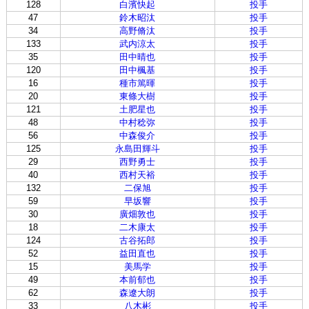
128
白濱快起
投手
47
鈴木昭汰
投手
34
高野脩汰
投手
133
武内涼太
投手
35
田中晴也
投手
120
田中楓基
投手
16
種市篤暉
投手
20
東條大樹
投手
121
土肥星也
投手
48
中村稔弥
投手
56
中森俊介
投手
125
永島田輝斗
投手
29
西野勇士
投手
40
西村天裕
投手
132
二保旭
投手
59
早坂響
投手
30
廣畑敦也
投手
18
二木康太
投手
124
古谷拓郎
投手
52
益田直也
投手
15
美馬学
投手
49
本前郁也
投手
62
森遼大朗
投手
33
八木彬
投手