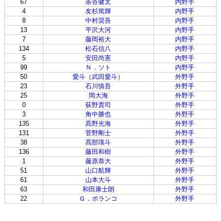
67
茶谷健太
内野手
4
友杉篤輝
内野手
8
中村奨吾
内野手
13
平沢大河
内野手
7
藤岡裕大
内野手
134
松石信八
内野手
5
安田尚憲
内野手
99
Ｎ．ソト
内野手
50
愛斗（武田愛斗）
外野手
23
石川慎吾
外野手
25
岡大海
外野手
0
荻野貴司
外野手
3
角中勝也
外野手
135
髙野光海
外野手
131
菅野剛士
外野手
38
髙部瑛斗
外野手
136
藤田和樹
外野手
1
藤原恭大
外野手
51
山口航輝
外野手
61
山本大斗
外野手
63
和田康士朗
外野手
22
Ｇ．ポランコ
外野手