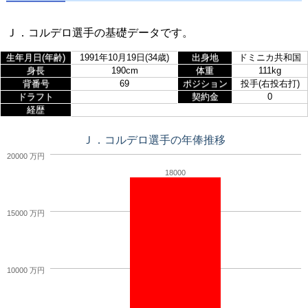
Ｊ．コルデロ選手の基礎データです。
生年月日(年齢)
1991年10月19日(34歳)
出身地
ドミニカ共和国
身長
190cm
体重
111kg
背番号
69
ポジション
投手(右投右打)
ドラフト
契約金
0
経歴
Ｊ．コルデロ選手の年俸推移
20000 万円
18000
15000 万円
10000 万円