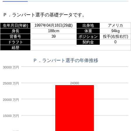
Ｐ．ランバート選手の基礎データです。
生年月日(年齢)
1997年04月18日(29歳)
出身地
アメリカ
身長
188cm
体重
94kg
背番号
39
ポジション
投手(右投右打)
ドラフト
契約金
0
経歴
Ｐ．ランバート選手の年俸推移
30000 万円
24300
25000 万円
20000 万円
15000 万円