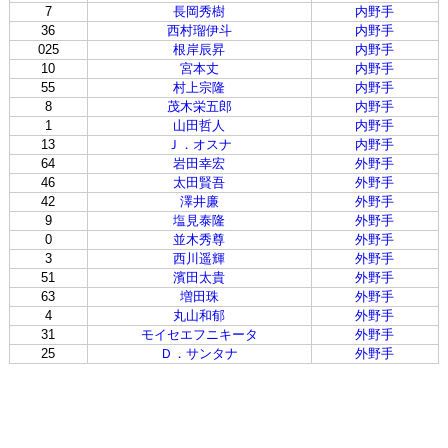
7
長岡秀樹
内野手
36
西村瑠伊斗
内野手
025
根岸辰昇
内野手
10
宮本丈
内野手
55
村上宗隆
内野手
8
茂木栄五郎
内野手
1
山田哲人
内野手
13
Ｊ．オスナ
内野手
64
岩田幸宏
外野手
46
太田賢吾
外野手
42
澤井廉
外野手
9
塩見泰隆
外野手
0
並木秀尊
外野手
3
西川遥輝
外野手
51
濱田太貴
外野手
63
増田珠
外野手
4
丸山和郁
外野手
31
モイセエフニキータ
外野手
25
Ｄ．サンタナ
外野手