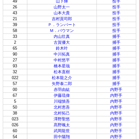
49
山下輝
投手
26
山野太一
投手
43
山本大貴
投手
21
吉村貢司郎
投手
39
Ｐ．ランバート
投手
58
Ｍ．バウマン
投手
33
内山壮真
捕手
2
古賀優大
捕手
65
鈴木叶
捕手
90
中川拓真
捕手
27
中村悠平
捕手
93
橋本星哉
捕手
32
松本直樹
捕手
022
松本龍之介
捕手
57
矢野泰二郎
捕手
00
赤羽由紘
内野手
67
伊藤琉偉
内野手
5
川端慎吾
内野手
50
北村恵吾
内野手
38
北村拓己
内野手
023
澤野聖悠
内野手
026
髙野颯太
内野手
60
武岡龍世
内野手
54
田中陽翔
内野手