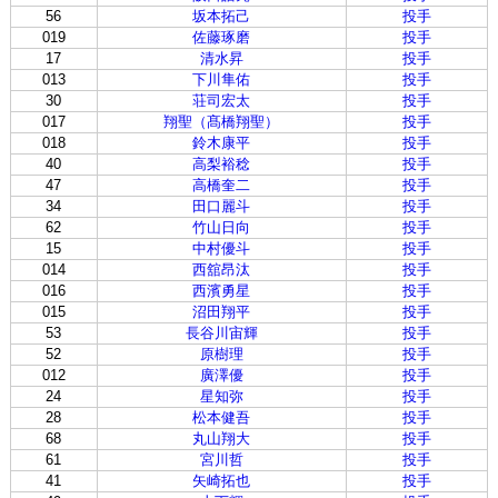
56
坂本拓己
投手
019
佐藤琢磨
投手
17
清水昇
投手
013
下川隼佑
投手
30
荘司宏太
投手
017
翔聖（髙橋翔聖）
投手
018
鈴木康平
投手
40
高梨裕稔
投手
47
高橋奎二
投手
34
田口麗斗
投手
62
竹山日向
投手
15
中村優斗
投手
014
西舘昂汰
投手
016
西濱勇星
投手
015
沼田翔平
投手
53
長谷川宙輝
投手
52
原樹理
投手
012
廣澤優
投手
24
星知弥
投手
28
松本健吾
投手
68
丸山翔大
投手
61
宮川哲
投手
41
矢崎拓也
投手