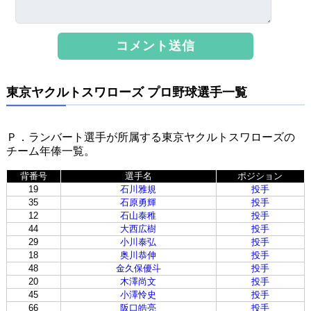
東京ヤクルトスワローズ プロ野球選手一覧
Ｐ．ランバート選手が所属する東京ヤクルトスワローズの
チーム年俸一覧。
背番号
選手名
ポジション
19
石川雅規
投手
35
石原勇輝
投手
12
石山泰稚
投手
44
大西広樹
投手
29
小川泰弘
投手
18
奥川恭伸
投手
48
金久保優斗
投手
20
木澤尚文
投手
45
小澤怜史
投手
66
阪口皓亮
投手