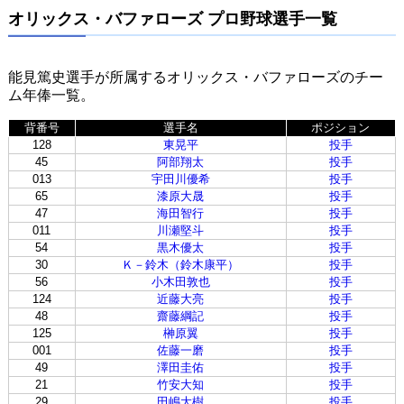
オリックス・バファローズ プロ野球選手一覧
能見篤史選手が所属するオリックス・バファローズのチー
ム年俸一覧。
背番号
選手名
ポジション
128
東晃平
投手
45
阿部翔太
投手
013
宇田川優希
投手
65
漆原大晟
投手
47
海田智行
投手
011
川瀬堅斗
投手
54
黒木優太
投手
30
Ｋ－鈴木（鈴木康平）
投手
56
小木田敦也
投手
124
近藤大亮
投手
48
齋藤綱記
投手
125
榊原翼
投手
001
佐藤一磨
投手
49
澤田圭佑
投手
21
竹安大知
投手
29
田嶋大樹
投手