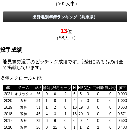
（505人中）
出身地別年俸ランキング（兵庫県）
13
位
（58人中）
投手成績
能見篤史選手のピッチング成績です。記録にあるものは全
て掲載しています。
※横スクロール可能
年
チーム
登板
勝利
敗戦
セーブ
H
HP
完投
完封勝
無四球
勝率
2021
オリックス
26
0
0
2
5
5
0
0
0
0.000
2020
阪神
34
1
0
1
4
5
0
0
0
1.000
2019
阪神
51
1
2
0
18
19
0
0
0
0.333
2018
阪神
45
4
3
1
16
20
0
0
0
0.571
2017
阪神
23
6
6
0
0
0
1
0
0
0.500
2016
阪神
26
8
12
0
1
1
2
1
0
0.400