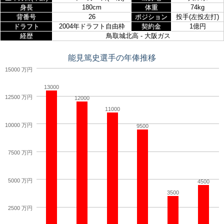
身長
180cm
体重
74kg
背番号
26
ポジション
投手(左投左打)
ドラフト
2004年ドラフト自由枠
契約金
1億円
経歴
鳥取城北高 - 大阪ガス
能見篤史選手の年俸推移
15000 万円
13000
12500 万円
12000
11000
10000 万円
9500
7500 万円
5000 万円
4500
3500
2500 万円