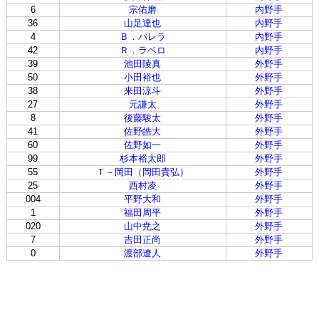
6
宗佑磨
内野手
36
山足達也
内野手
4
Ｂ．バレラ
内野手
42
Ｒ．ラベロ
内野手
39
池田陵真
外野手
50
小田裕也
外野手
38
来田涼斗
外野手
27
元謙太
外野手
8
後藤駿太
外野手
41
佐野皓大
外野手
60
佐野如一
外野手
99
杉本裕太郎
外野手
55
Ｔ－岡田（岡田貴弘）
外野手
25
西村凌
外野手
004
平野大和
外野手
1
福田周平
外野手
020
山中尭之
外野手
7
吉田正尚
外野手
0
渡部遼人
外野手