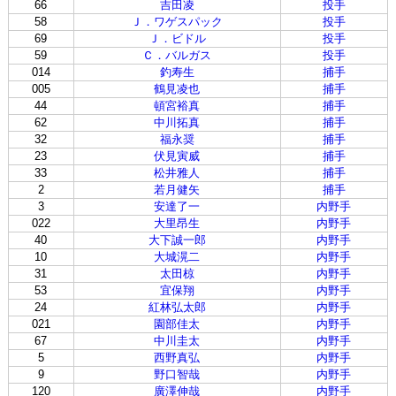
66
吉田凌
投手
58
Ｊ．ワゲスパック
投手
69
Ｊ．ビドル
投手
59
Ｃ．バルガス
投手
014
釣寿生
捕手
005
鶴見凌也
捕手
44
頓宮裕真
捕手
62
中川拓真
捕手
32
福永奨
捕手
23
伏見寅威
捕手
33
松井雅人
捕手
2
若月健矢
捕手
3
安達了一
内野手
022
大里昂生
内野手
40
大下誠一郎
内野手
10
大城滉二
内野手
31
太田椋
内野手
53
宜保翔
内野手
24
紅林弘太郎
内野手
021
園部佳太
内野手
67
中川圭太
内野手
5
西野真弘
内野手
9
野口智哉
内野手
120
廣澤伸哉
内野手