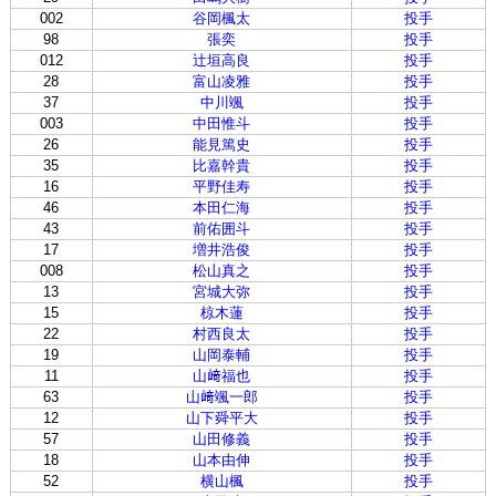
002
谷岡楓太
投手
98
張奕
投手
012
辻垣高良
投手
28
富山凌雅
投手
37
中川颯
投手
003
中田惟斗
投手
26
能見篤史
投手
35
比嘉幹貴
投手
16
平野佳寿
投手
46
本田仁海
投手
43
前佑囲斗
投手
17
増井浩俊
投手
008
松山真之
投手
13
宮城大弥
投手
15
椋木蓮
投手
22
村西良太
投手
19
山岡泰輔
投手
11
山﨑福也
投手
63
山﨑颯一郎
投手
12
山下舜平大
投手
57
山田修義
投手
18
山本由伸
投手
52
横山楓
投手