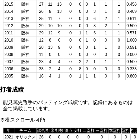
2015
阪神
27
11
13
0
0
0
1
1
1
0.458
2014
阪神
26
9
13
0
0
0
3
1
0
0.409
2013
阪神
25
11
7
0
0
0
6
2
1
0.611
2012
阪神
29
10
10
0
0
0
3
2
1
0.500
2011
阪神
29
12
9
0
1
1
5
1
1
0.571
2010
阪神
12
8
0
0
0
1
0
0
0
1.000
2009
阪神
28
13
9
0
0
0
1
1
0
0.591
2008
阪神
11
0
0
0
0
0
0
0
0
0.000
2007
阪神
23
4
4
0
2
2
1
1
1
0.500
2006
阪神
38
2
4
0
8
9
0
0
0
0.333
2005
阪神
16
4
1
0
1
1
1
0
0
0.800
打者成績
能見篤史選手のバッティング成績です。記録にあるものは
全て掲載しています。
※横スクロール可能
年
チーム
試合
打席
打数
得点
安打
二塁打
三塁打
本塁打
塁打
打点
2021
オリックス
26
0
0
0
0
0
0
0
0
0