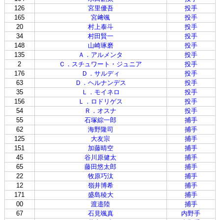
126
宮里優吾
投手
165
宮﨑颯
投手
20
村上泰斗
投手
34
村田賢一
投手
148
山崎琢磨
投手
135
Ａ．アルメンタ
投手
2
Ｃ．スチュワート・ジュニア
投手
176
Ｄ．サルディ
投手
63
Ｄ．ヘルナンデス
投手
35
Ｌ．モイネロ
投手
156
Ｌ．ロドリゲス
投手
54
Ｒ．オスナ
投手
55
石塚綜一郎
捕手
62
海野隆司
捕手
125
大友宗
捕手
151
加藤晴空
捕手
45
谷川原健太
捕手
65
藤田悠太郎
捕手
22
牧原巧汰
捕手
12
嶺井博希
捕手
171
盛島稜大
捕手
00
渡邉陸
捕手
67
石見颯真
内野手