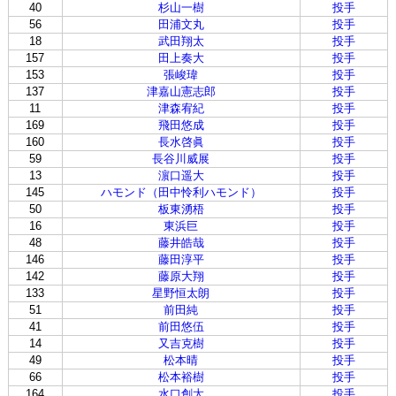
40
杉山一樹
投手
56
田浦文丸
投手
18
武田翔太
投手
157
田上奏大
投手
153
張峻瑋
投手
137
津嘉山憲志郎
投手
11
津森宥紀
投手
169
飛田悠成
投手
160
長水啓眞
投手
59
長谷川威展
投手
13
濵口遥大
投手
145
ハモンド（田中怜利ハモンド）
投手
50
板東湧梧
投手
16
東浜巨
投手
48
藤井皓哉
投手
146
藤田淳平
投手
142
藤原大翔
投手
133
星野恒太朗
投手
51
前田純
投手
41
前田悠伍
投手
14
又吉克樹
投手
49
松本晴
投手
66
松本裕樹
投手
164
水口創太
投手