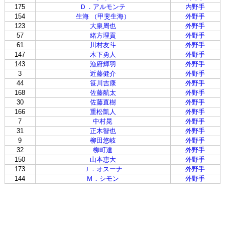
175
Ｄ．アルモンテ
内野手
154
生海 （甲斐生海）
外野手
123
大泉周也
外野手
57
緒方理貢
外野手
61
川村友斗
外野手
147
木下勇人
外野手
143
漁府輝羽
外野手
3
近藤健介
外野手
44
笹川吉康
外野手
168
佐藤航太
外野手
30
佐藤直樹
外野手
166
重松凱人
外野手
7
中村晃
外野手
31
正木智也
外野手
9
柳田悠岐
外野手
32
柳町達
外野手
150
山本恵大
外野手
173
Ｊ．オスーナ
外野手
144
Ｍ．シモン
外野手