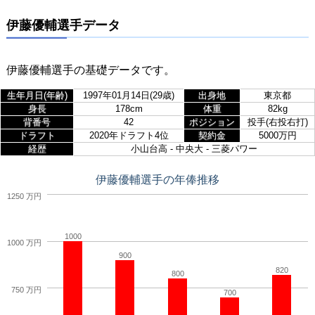
伊藤優輔選手データ
伊藤優輔選手の基礎データです。
生年月日(年齢)
1997年01月14日(29歳)
出身地
東京都
身長
178cm
体重
82kg
背番号
42
ポジション
投手(右投右打)
ドラフト
2020年ドラフト4位
契約金
5000万円
経歴
小山台高 - 中央大 - 三菱パワー
伊藤優輔選手の年俸推移
1250 万円
1000
1000 万円
900
820
800
750 万円
700