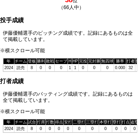
位
（66人中）
投手成績
伊藤優輔選手のピッチング成績です。記録にあるものは全
て掲載しています。
※横スクロール可能
年
チーム
登板
勝利
敗戦
セーブ
H
HP
完投
完封勝
無四球
勝率
打者
投
2024
読売
8
0
0
0
1
1
0
0
0
0.000
32
打者成績
伊藤優輔選手のバッティング成績です。記録にあるものは
全て掲載しています。
※横スクロール可能
年
チーム
試合
打席
打数
得点
安打
二塁打
三塁打
本塁打
塁打
打点
盗塁
2024
読売
8
0
0
0
0
0
0
0
0
0
0