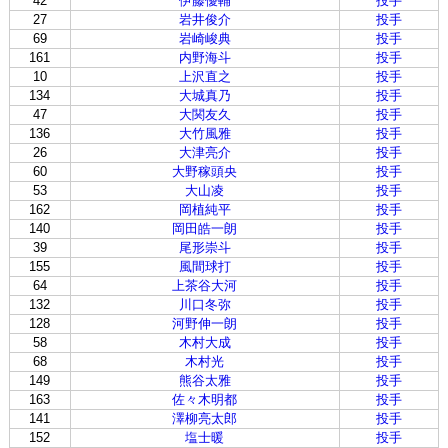
42
伊藤優輔
投手
27
岩井俊介
投手
69
岩崎峻典
投手
161
内野海斗
投手
10
上沢直之
投手
134
大城真乃
投手
47
大関友久
投手
136
大竹風雅
投手
26
大津亮介
投手
60
大野稼頭央
投手
53
大山凌
投手
162
岡植純平
投手
140
岡田皓一朗
投手
39
尾形崇斗
投手
155
風間球打
投手
64
上茶谷大河
投手
132
川口冬弥
投手
128
河野伸一朗
投手
58
木村大成
投手
68
木村光
投手
149
熊谷太雅
投手
163
佐々木明都
投手
141
澤柳亮太郎
投手
152
塩士暖
投手