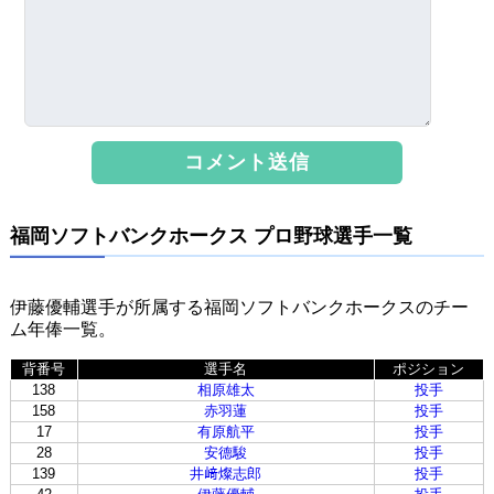
福岡ソフトバンクホークス プロ野球選手一覧
伊藤優輔選手が所属する福岡ソフトバンクホークスのチー
ム年俸一覧。
背番号
選手名
ポジション
138
相原雄太
投手
158
赤羽蓮
投手
17
有原航平
投手
28
安德駿
投手
139
井﨑燦志郎
投手