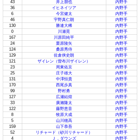
43
井上朋也
内野手
36
イヒネイツア
内野手
6
今宮健太
内野手
46
宇野真仁朗
内野手
130
勝連大稀
内野手
0
川瀬晃
内野手
167
川原田純平
内野手
24
栗原陵矢
内野手
124
桑原秀侍
内野手
129
佐倉俠史朗
内野手
121
ザイレン（曽布川ザイレン）
内野手
23
周東佑京
内野手
25
庄子雄大
内野手
131
中澤恒貴
内野手
170
西尾歩真
内野手
99
野村勇
内野手
127
広瀬結煌
内野手
33
廣瀨隆太
内野手
122
藤野恵音
内野手
8
牧原大成
内野手
5
山川穂高
内野手
159
山下恭吾
内野手
52
リチャード（砂川リチャード）
内野手
4
Ｊ．ダウンズ
内野手