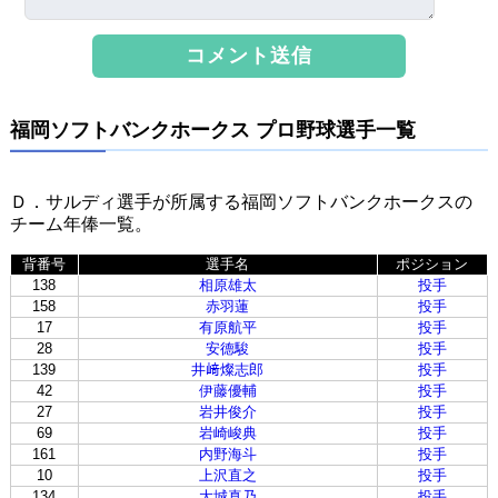
福岡ソフトバンクホークス プロ野球選手一覧
Ｄ．サルディ選手が所属する福岡ソフトバンクホークスの
チーム年俸一覧。
背番号
選手名
ポジション
138
相原雄太
投手
158
赤羽蓮
投手
17
有原航平
投手
28
安德駿
投手
139
井﨑燦志郎
投手
42
伊藤優輔
投手
27
岩井俊介
投手
69
岩崎峻典
投手
161
内野海斗
投手
10
上沢直之
投手
134
大城真乃
投手