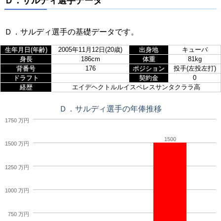
Ｄ．サルディ選手データ
Ｄ．サルディ選手の基礎データです。
生年月日(年齢)
2005年11月12日(20歳)
出身地
キューバ
身長
186cm
体重
81kg
背番号
176
ポジション
投手(左投左打)
ドラフト
契約金
0
経歴
エイデヘクトルルイスペレスサンタクララ高
Ｄ．サルディ選手の年俸推移
1750 万円
1500
1500 万円
1250 万円
1000 万円
750 万円