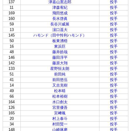
137
津嘉山憲志郎
投手
11
津森宥紀
投手
169
飛田悠成
投手
160
長水啓眞
投手
59
長谷川威展
投手
13
濵口遥大
投手
145
ハモンド（田中怜利ハモンド）
投手
50
板東湧梧
投手
16
東浜巨
投手
48
藤井皓哉
投手
146
藤田淳平
投手
142
藤原大翔
投手
133
星野恒太朗
投手
51
前田純
投手
41
前田悠伍
投手
14
又吉克樹
投手
49
松本晴
投手
66
松本裕樹
投手
164
水口創太
投手
126
宮里優吾
投手
165
宮﨑颯
投手
20
村上泰斗
投手
34
村田賢一
投手
148
山崎琢磨
投手