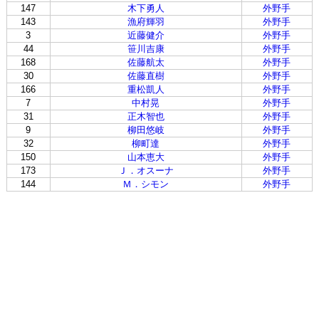
147
木下勇人
外野手
143
漁府輝羽
外野手
3
近藤健介
外野手
44
笹川吉康
外野手
168
佐藤航太
外野手
30
佐藤直樹
外野手
166
重松凱人
外野手
7
中村晃
外野手
31
正木智也
外野手
9
柳田悠岐
外野手
32
柳町達
外野手
150
山本恵大
外野手
173
Ｊ．オスーナ
外野手
144
Ｍ．シモン
外野手