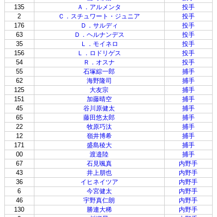
135
Ａ．アルメンタ
投手
2
Ｃ．スチュワート・ジュニア
投手
176
Ｄ．サルディ
投手
63
Ｄ．ヘルナンデス
投手
35
Ｌ．モイネロ
投手
156
Ｌ．ロドリゲス
投手
54
Ｒ．オスナ
投手
55
石塚綜一郎
捕手
62
海野隆司
捕手
125
大友宗
捕手
151
加藤晴空
捕手
45
谷川原健太
捕手
65
藤田悠太郎
捕手
22
牧原巧汰
捕手
12
嶺井博希
捕手
171
盛島稜大
捕手
00
渡邉陸
捕手
67
石見颯真
内野手
43
井上朋也
内野手
36
イヒネイツア
内野手
6
今宮健太
内野手
46
宇野真仁朗
内野手
130
勝連大稀
内野手