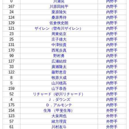
0
川瀬晃
内野手
167
川原田純平
内野手
24
栗原陵矢
内野手
124
桑原秀侍
内野手
129
佐倉俠史朗
内野手
121
ザイレン（曽布川ザイレン）
内野手
23
周東佑京
内野手
25
庄子雄大
内野手
131
中澤恒貴
内野手
170
西尾歩真
内野手
99
野村勇
内野手
127
広瀬結煌
内野手
33
廣瀨隆太
内野手
122
藤野恵音
内野手
8
牧原大成
内野手
5
山川穂高
内野手
159
山下恭吾
内野手
52
リチャード（砂川リチャード）
内野手
4
Ｊ．ダウンズ
内野手
175
Ｄ．アルモンテ
内野手
154
生海 （甲斐生海）
外野手
123
大泉周也
外野手
57
緒方理貢
外野手
61
川村友斗
外野手