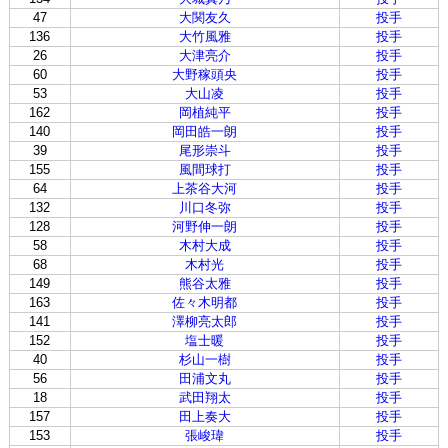
47
大関友久
投手
136
大竹風雅
投手
26
大津亮介
投手
60
大野稼頭央
投手
53
大山凌
投手
162
岡植純平
投手
140
岡田皓一朗
投手
39
尾形崇斗
投手
155
風間球打
投手
64
上茶谷大河
投手
132
川口冬弥
投手
128
河野伸一朗
投手
58
木村大成
投手
68
木村光
投手
149
熊谷太雅
投手
163
佐々木明都
投手
141
澤柳亮太郎
投手
152
塩士暖
投手
40
杉山一樹
投手
56
田浦文丸
投手
18
武田翔太
投手
157
田上奏大
投手
153
張峻瑋
投手