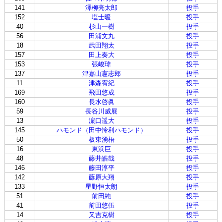
141
澤柳亮太郎
投手
152
塩士暖
投手
40
杉山一樹
投手
56
田浦文丸
投手
18
武田翔太
投手
157
田上奏大
投手
153
張峻瑋
投手
137
津嘉山憲志郎
投手
11
津森宥紀
投手
169
飛田悠成
投手
160
長水啓眞
投手
59
長谷川威展
投手
13
濵口遥大
投手
145
ハモンド（田中怜利ハモンド）
投手
50
板東湧梧
投手
16
東浜巨
投手
48
藤井皓哉
投手
146
藤田淳平
投手
142
藤原大翔
投手
133
星野恒太朗
投手
51
前田純
投手
41
前田悠伍
投手
14
又吉克樹
投手