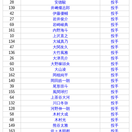
28
安德駿
投手
139
井﨑燦志郎
投手
42
伊藤優輔
投手
27
岩井俊介
投手
69
岩崎峻典
投手
161
内野海斗
投手
10
上沢直之
投手
134
大城真乃
投手
47
大関友久
投手
136
大竹風雅
投手
26
大津亮介
投手
60
大野稼頭央
投手
53
大山凌
投手
162
岡植純平
投手
140
岡田皓一朗
投手
39
尾形崇斗
投手
155
風間球打
投手
64
上茶谷大河
投手
132
川口冬弥
投手
128
河野伸一朗
投手
58
木村大成
投手
68
木村光
投手
149
熊谷太雅
投手
163
佐々木明都
投手