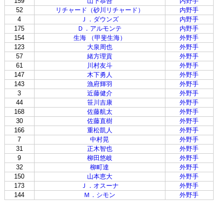
159
山下恭吾
内野手
52
リチャード（砂川リチャード）
内野手
4
Ｊ．ダウンズ
内野手
175
Ｄ．アルモンテ
内野手
154
生海 （甲斐生海）
外野手
123
大泉周也
外野手
57
緒方理貢
外野手
61
川村友斗
外野手
147
木下勇人
外野手
143
漁府輝羽
外野手
3
近藤健介
外野手
44
笹川吉康
外野手
168
佐藤航太
外野手
30
佐藤直樹
外野手
166
重松凱人
外野手
7
中村晃
外野手
31
正木智也
外野手
9
柳田悠岐
外野手
32
柳町達
外野手
150
山本恵大
外野手
173
Ｊ．オスーナ
外野手
144
Ｍ．シモン
外野手