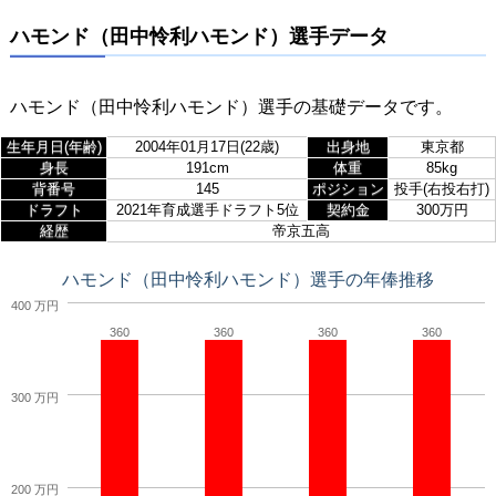
ハモンド（田中怜利ハモンド）選手データ
ハモンド（田中怜利ハモンド）選手の基礎データです。
生年月日(年齢)
2004年01月17日(22歳)
出身地
東京都
身長
191cm
体重
85kg
背番号
145
ポジション
投手(右投右打)
ドラフト
2021年育成選手ドラフト5位
契約金
300万円
経歴
帝京五高
ハモンド（田中怜利ハモンド）選手の年俸推移
400 万円
360
360
360
360
300 万円
200 万円