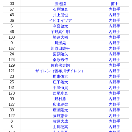
00
渡邉陸
捕手
67
石見颯真
内野手
43
井上朋也
内野手
36
イヒネイツア
内野手
6
今宮健太
内野手
46
宇野真仁朗
内野手
130
勝連大稀
内野手
0
川瀬晃
内野手
167
川原田純平
内野手
24
栗原陵矢
内野手
124
桑原秀侍
内野手
129
佐倉俠史朗
内野手
121
ザイレン（曽布川ザイレン）
内野手
23
周東佑京
内野手
25
庄子雄大
内野手
131
中澤恒貴
内野手
170
西尾歩真
内野手
99
野村勇
内野手
127
広瀬結煌
内野手
33
廣瀨隆太
内野手
122
藤野恵音
内野手
8
牧原大成
内野手
5
山川穂高
内野手