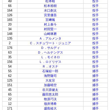
49
松本晴
投手
66
松本裕樹
投手
164
水口創太
投手
126
宮里優吾
投手
165
宮﨑颯
投手
20
村上泰斗
投手
34
村田賢一
投手
148
山崎琢磨
投手
135
Ａ．アルメンタ
投手
2
Ｃ．スチュワート・ジュニア
投手
176
Ｄ．サルディ
投手
63
Ｄ．ヘルナンデス
投手
35
Ｌ．モイネロ
投手
156
Ｌ．ロドリゲス
投手
54
Ｒ．オスナ
投手
55
石塚綜一郎
捕手
62
海野隆司
捕手
125
大友宗
捕手
151
加藤晴空
捕手
45
谷川原健太
捕手
65
藤田悠太郎
捕手
22
牧原巧汰
捕手
12
嶺井博希
捕手
171
盛島稜大
捕手