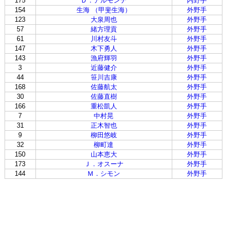
175
Ｄ．アルモンテ
内野手
154
生海 （甲斐生海）
外野手
123
大泉周也
外野手
57
緒方理貢
外野手
61
川村友斗
外野手
147
木下勇人
外野手
143
漁府輝羽
外野手
3
近藤健介
外野手
44
笹川吉康
外野手
168
佐藤航太
外野手
30
佐藤直樹
外野手
166
重松凱人
外野手
7
中村晃
外野手
31
正木智也
外野手
9
柳田悠岐
外野手
32
柳町達
外野手
150
山本恵大
外野手
173
Ｊ．オスーナ
外野手
144
Ｍ．シモン
外野手