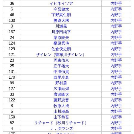
36
イヒネイツア
内野手
6
今宮健太
内野手
46
宇野真仁朗
内野手
130
勝連大稀
内野手
0
川瀬晃
内野手
167
川原田純平
内野手
24
栗原陵矢
内野手
124
桑原秀侍
内野手
129
佐倉俠史朗
内野手
121
ザイレン（曽布川ザイレン）
内野手
23
周東佑京
内野手
25
庄子雄大
内野手
131
中澤恒貴
内野手
170
西尾歩真
内野手
99
野村勇
内野手
127
広瀬結煌
内野手
33
廣瀨隆太
内野手
122
藤野恵音
内野手
8
牧原大成
内野手
5
山川穂高
内野手
159
山下恭吾
内野手
52
リチャード（砂川リチャード）
内野手
4
Ｊ．ダウンズ
内野手