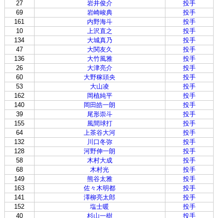
27
岩井俊介
投手
69
岩崎峻典
投手
161
内野海斗
投手
10
上沢直之
投手
134
大城真乃
投手
47
大関友久
投手
136
大竹風雅
投手
26
大津亮介
投手
60
大野稼頭央
投手
53
大山凌
投手
162
岡植純平
投手
140
岡田皓一朗
投手
39
尾形崇斗
投手
155
風間球打
投手
64
上茶谷大河
投手
132
川口冬弥
投手
128
河野伸一朗
投手
58
木村大成
投手
68
木村光
投手
149
熊谷太雅
投手
163
佐々木明都
投手
141
澤柳亮太郎
投手
152
塩士暖
投手
40
杉山一樹
投手