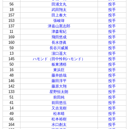
56
田浦文丸
投手
18
武田翔太
投手
157
田上奏大
投手
153
張峻瑋
投手
137
津嘉山憲志郎
投手
11
津森宥紀
投手
169
飛田悠成
投手
160
長水啓眞
投手
59
長谷川威展
投手
13
濵口遥大
投手
145
ハモンド（田中怜利ハモンド）
投手
50
板東湧梧
投手
16
東浜巨
投手
48
藤井皓哉
投手
146
藤田淳平
投手
142
藤原大翔
投手
133
星野恒太朗
投手
51
前田純
投手
41
前田悠伍
投手
14
又吉克樹
投手
49
松本晴
投手
66
松本裕樹
投手
164
水口創太
投手