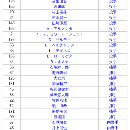
126
宮里優吾
投手
165
宮﨑颯
投手
20
村上泰斗
投手
34
村田賢一
投手
148
山崎琢磨
投手
135
Ａ．アルメンタ
投手
2
Ｃ．スチュワート・ジュニア
投手
176
Ｄ．サルディ
投手
63
Ｄ．ヘルナンデス
投手
35
Ｌ．モイネロ
投手
156
Ｌ．ロドリゲス
投手
54
Ｒ．オスナ
投手
55
石塚綜一郎
捕手
62
海野隆司
捕手
125
大友宗
捕手
151
加藤晴空
捕手
45
谷川原健太
捕手
65
藤田悠太郎
捕手
22
牧原巧汰
捕手
12
嶺井博希
捕手
171
盛島稜大
捕手
00
渡邉陸
捕手
67
石見颯真
内野手
43
井上朋也
内野手