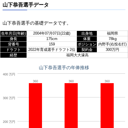
山下恭吾選手データ
山下恭吾選手の基礎データです。
生年月日(年齢)
2004年07月07日(22歳)
出身地
福岡県
身長
175cm
体重
78kg
背番号
159
ポジション
内野手(右投右打)
ドラフト
2022年育成選手ドラフト2位
契約金
300万円
経歴
福岡大大濠高
山下恭吾選手の年俸推移
400 万円
360
360
360
300 万円
200 万円