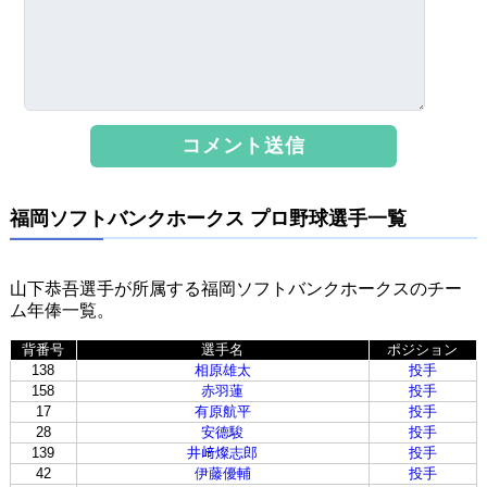
福岡ソフトバンクホークス プロ野球選手一覧
山下恭吾選手が所属する福岡ソフトバンクホークスのチー
ム年俸一覧。
背番号
選手名
ポジション
138
相原雄太
投手
158
赤羽蓮
投手
17
有原航平
投手
28
安德駿
投手
139
井﨑燦志郎
投手
42
伊藤優輔
投手