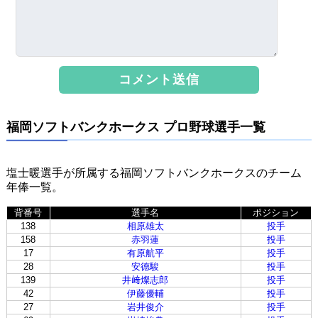
福岡ソフトバンクホークス プロ野球選手一覧
塩士暖選手が所属する福岡ソフトバンクホークスのチーム
年俸一覧。
背番号
選手名
ポジション
138
相原雄太
投手
158
赤羽蓮
投手
17
有原航平
投手
28
安德駿
投手
139
井﨑燦志郎
投手
42
伊藤優輔
投手
27
岩井俊介
投手