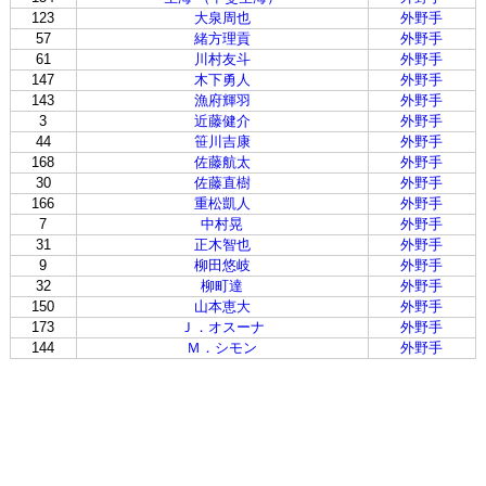
123
大泉周也
外野手
57
緒方理貢
外野手
61
川村友斗
外野手
147
木下勇人
外野手
143
漁府輝羽
外野手
3
近藤健介
外野手
44
笹川吉康
外野手
168
佐藤航太
外野手
30
佐藤直樹
外野手
166
重松凱人
外野手
7
中村晃
外野手
31
正木智也
外野手
9
柳田悠岐
外野手
32
柳町達
外野手
150
山本恵大
外野手
173
Ｊ．オスーナ
外野手
144
Ｍ．シモン
外野手