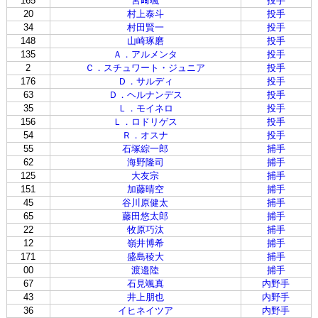
165
宮﨑颯
投手
20
村上泰斗
投手
34
村田賢一
投手
148
山崎琢磨
投手
135
Ａ．アルメンタ
投手
2
Ｃ．スチュワート・ジュニア
投手
176
Ｄ．サルディ
投手
63
Ｄ．ヘルナンデス
投手
35
Ｌ．モイネロ
投手
156
Ｌ．ロドリゲス
投手
54
Ｒ．オスナ
投手
55
石塚綜一郎
捕手
62
海野隆司
捕手
125
大友宗
捕手
151
加藤晴空
捕手
45
谷川原健太
捕手
65
藤田悠太郎
捕手
22
牧原巧汰
捕手
12
嶺井博希
捕手
171
盛島稜大
捕手
00
渡邉陸
捕手
67
石見颯真
内野手
43
井上朋也
内野手
36
イヒネイツア
内野手