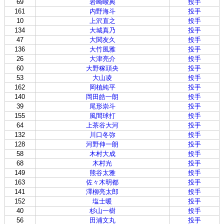
69
岩崎峻典
投手
161
内野海斗
投手
10
上沢直之
投手
134
大城真乃
投手
47
大関友久
投手
136
大竹風雅
投手
26
大津亮介
投手
60
大野稼頭央
投手
53
大山凌
投手
162
岡植純平
投手
140
岡田皓一朗
投手
39
尾形崇斗
投手
155
風間球打
投手
64
上茶谷大河
投手
132
川口冬弥
投手
128
河野伸一朗
投手
58
木村大成
投手
68
木村光
投手
149
熊谷太雅
投手
163
佐々木明都
投手
141
澤柳亮太郎
投手
152
塩士暖
投手
40
杉山一樹
投手
56
田浦文丸
投手