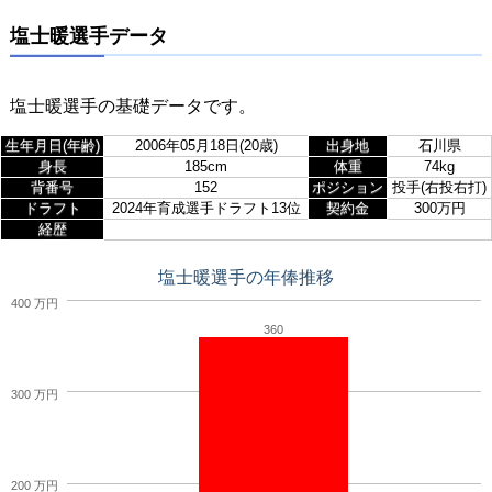
塩士暖選手データ
塩士暖選手の基礎データです。
生年月日(年齢)
2006年05月18日(20歳)
出身地
石川県
身長
185cm
体重
74kg
背番号
152
ポジション
投手(右投右打)
ドラフト
2024年育成選手ドラフト13位
契約金
300万円
経歴
塩士暖選手の年俸推移
400 万円
360
300 万円
200 万円