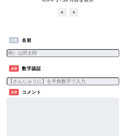
«
»
名前
任意
数字認証
必須
コメント
必須