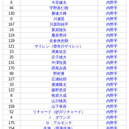
6
今宮健太
内野手
46
宇野真仁朗
内野手
130
勝連大稀
内野手
0
川瀬晃
内野手
167
川原田純平
内野手
24
栗原陵矢
内野手
124
桑原秀侍
内野手
129
佐倉俠史朗
内野手
121
ザイレン（曽布川ザイレン）
内野手
23
周東佑京
内野手
25
庄子雄大
内野手
131
中澤恒貴
内野手
170
西尾歩真
内野手
99
野村勇
内野手
127
広瀬結煌
内野手
33
廣瀨隆太
内野手
122
藤野恵音
内野手
8
牧原大成
内野手
5
山川穂高
内野手
159
山下恭吾
内野手
52
リチャード（砂川リチャード）
内野手
4
Ｊ．ダウンズ
内野手
175
Ｄ．アルモンテ
内野手
154
生海 （甲斐生海）
外野手