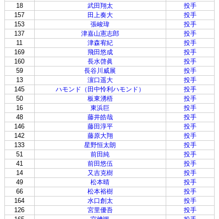
18
武田翔太
投手
157
田上奏大
投手
153
張峻瑋
投手
137
津嘉山憲志郎
投手
11
津森宥紀
投手
169
飛田悠成
投手
160
長水啓眞
投手
59
長谷川威展
投手
13
濵口遥大
投手
145
ハモンド（田中怜利ハモンド）
投手
50
板東湧梧
投手
16
東浜巨
投手
48
藤井皓哉
投手
146
藤田淳平
投手
142
藤原大翔
投手
133
星野恒太朗
投手
51
前田純
投手
41
前田悠伍
投手
14
又吉克樹
投手
49
松本晴
投手
66
松本裕樹
投手
164
水口創太
投手
126
宮里優吾
投手