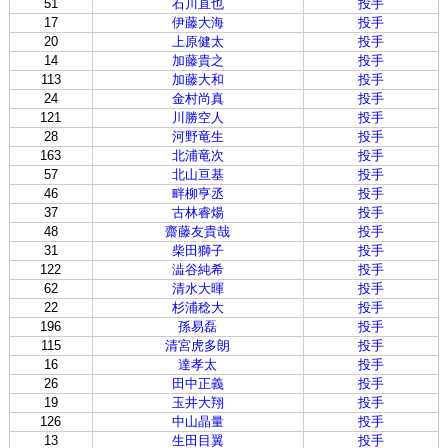
51
石川直也
投手
17
伊藤大海
投手
20
上原健太
投手
14
加藤貴之
投手
113
加藤大和
投手
24
金村尚真
投手
121
川勝空人
投手
28
河野竜生
投手
163
北浦竜次
投手
57
北山亘基
投手
46
畔柳亨丞
投手
37
古林睿煬
投手
48
齋藤友貴哉
投手
31
柴田獅子
投手
122
澁谷純希
投手
62
清水大暉
投手
22
杉浦稔大
投手
196
孫易磊
投手
115
清宮虎多朗
投手
16
達孝太
投手
26
田中正義
投手
19
玉井大翔
投手
126
中山晶量
投手
13
生田目翼
投手