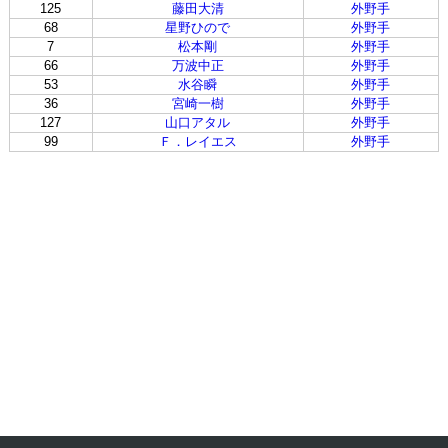
125
藤田大清
外野手
68
星野ひので
外野手
7
松本剛
外野手
66
万波中正
外野手
53
水谷瞬
外野手
36
宮崎一樹
外野手
127
山口アタル
外野手
99
Ｆ．レイエス
外野手