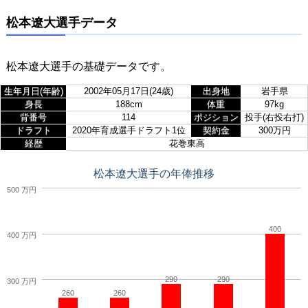
松本遼大選手データ
松本遼大選手の基礎データです。
生年月日(年齢)
2002年05月17日(24歳)
出身地
岩手県
身長
188cm
体重
97kg
背番号
114
ポジション
投手(右投右打)
ドラフト
2020年育成選手ドラフト1位
契約金
300万円
経歴
花巻東高
松本遼大選手の年俸推移
500 万円
400
400 万円
290
290
300 万円
260
260