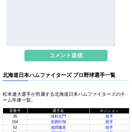
北海道日本ハムファイターズ プロ野球選手一覧
松本遼大選手が所属する北海道日本ハムファイターズのチ
ーム年俸一覧。
背番号
選手名
ポジション
35
浅利太門
投手
154
安西叶翔
投手
52
池田隆英
投手