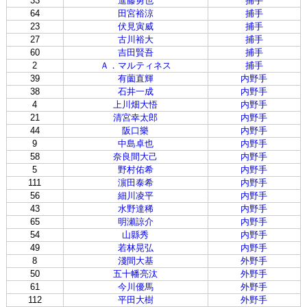
33
進藤勇也
捕手
64
田宮裕涼
捕手
23
伏見寅威
捕手
27
古川裕大
捕手
60
吉田賢吾
捕手
2
Ａ．マルティネス
捕手
39
有薗直輝
内野手
38
石井一成
内野手
4
上川畑大悟
内野手
21
清宮幸太郎
内野手
44
阪口樂
内野手
9
中島卓也
内野手
58
奈良間大己
内野手
5
野村佑希
内野手
111
濵田泰希
内野手
56
細川凌平
内野手
43
水野達稀
内野手
65
明瀬諒介
内野手
54
山縣秀
内野手
49
若林晃弘
内野手
8
淺間大基
外野手
50
五十幡亮汰
外野手
61
今川優馬
外野手
112
平田大樹
外野手