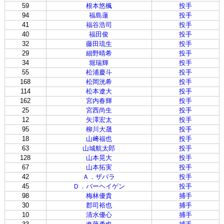
59
根本悠楓
投手
94
福島蓮
投手
41
福谷浩司
投手
40
福田俊
投手
32
藤田琉生
投手
29
細野晴希
投手
34
堀瑞輝
投手
55
松浦慶斗
投手
168
松岡洸希
投手
114
松本遼大
投手
162
宮内春輝
投手
25
宮西尚生
投手
12
矢澤宏太
投手
95
柳川大晟
投手
18
山﨑福也
投手
63
山城航太郎
投手
128
山本晃大
投手
67
山本拓実
投手
42
Ａ．ザバラ
投手
45
Ｄ．バーヘイゲン
投手
98
梅林優貴
捕手
30
郡司裕也
捕手
10
清水優心
捕手