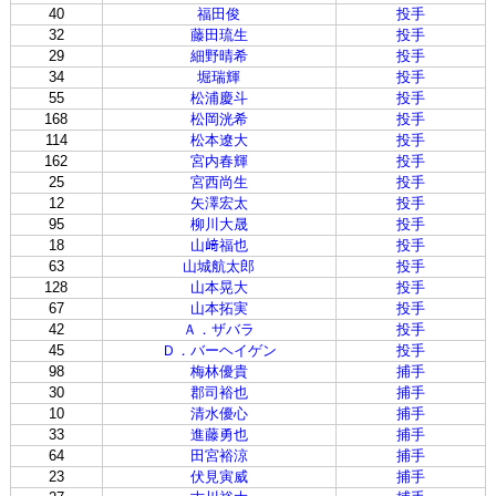
40
福田俊
投手
32
藤田琉生
投手
29
細野晴希
投手
34
堀瑞輝
投手
55
松浦慶斗
投手
168
松岡洸希
投手
114
松本遼大
投手
162
宮内春輝
投手
25
宮西尚生
投手
12
矢澤宏太
投手
95
柳川大晟
投手
18
山﨑福也
投手
63
山城航太郎
投手
128
山本晃大
投手
67
山本拓実
投手
42
Ａ．ザバラ
投手
45
Ｄ．バーヘイゲン
投手
98
梅林優貴
捕手
30
郡司裕也
捕手
10
清水優心
捕手
33
進藤勇也
捕手
64
田宮裕涼
捕手
23
伏見寅威
捕手