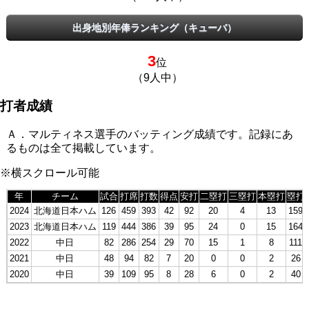
出身地別年俸ランキング（キューバ）
3
位
（9人中）
打者成績
Ａ．マルティネス選手のバッティング成績です。記録にあ
るものは全て掲載しています。
※横スクロール可能
年
チーム
試合
打席
打数
得点
安打
二塁打
三塁打
本塁打
塁打
2024
北海道日本ハム
126
459
393
42
92
20
4
13
159
2023
北海道日本ハム
119
444
386
39
95
24
0
15
164
2022
中日
82
286
254
29
70
15
1
8
111
2021
中日
48
94
82
7
20
0
0
2
26
2020
中日
39
109
95
8
28
6
0
2
40