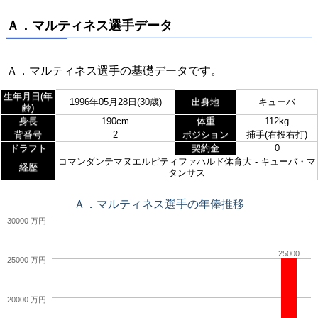
Ａ．マルティネス選手データ
Ａ．マルティネス選手の基礎データです。
生年月日(年
1996年05月28日(30歳)
出身地
キューバ
齢)
身長
190cm
体重
112kg
背番号
2
ポジション
捕手(右投右打)
ドラフト
契約金
0
コマンダンテマヌエルピティファハルド体育大 - キューバ・マ
経歴
タンサス
Ａ．マルティネス選手の年俸推移
30000 万円
25000
25000 万円
20000 万円