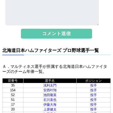
北海道日本ハムファイターズ プロ野球選手一覧
Ａ．マルティネス選手が所属する北海道日本ハムファイタ
ーズのチーム年俸一覧。
背番号
選手名
ポジション
35
浅利太門
投手
154
安西叶翔
投手
52
池田隆英
投手
51
石川直也
投手
17
伊藤大海
投手
20
上原健太
投手