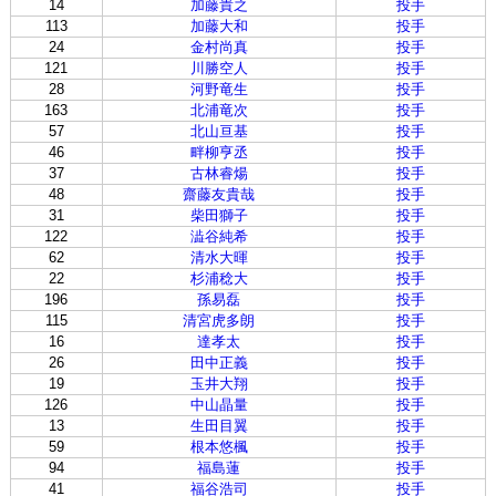
14
加藤貴之
投手
113
加藤大和
投手
24
金村尚真
投手
121
川勝空人
投手
28
河野竜生
投手
163
北浦竜次
投手
57
北山亘基
投手
46
畔柳亨丞
投手
37
古林睿煬
投手
48
齋藤友貴哉
投手
31
柴田獅子
投手
122
澁谷純希
投手
62
清水大暉
投手
22
杉浦稔大
投手
196
孫易磊
投手
115
清宮虎多朗
投手
16
達孝太
投手
26
田中正義
投手
19
玉井大翔
投手
126
中山晶量
投手
13
生田目翼
投手
59
根本悠楓
投手
94
福島蓮
投手
41
福谷浩司
投手