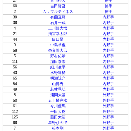
27
古川裕大
捕手
60
吉田賢吾
捕手
2
Ａ．マルティネス
捕手
39
有薗直輝
内野手
38
石井一成
内野手
4
上川畑大悟
内野手
21
清宮幸太郎
内野手
44
阪口樂
内野手
9
中島卓也
内野手
58
奈良間大己
内野手
5
野村佑希
内野手
111
濵田泰希
内野手
56
細川凌平
内野手
43
水野達稀
内野手
65
明瀬諒介
内野手
54
山縣秀
内野手
49
若林晃弘
内野手
8
淺間大基
外野手
50
五十幡亮汰
外野手
61
今川優馬
外野手
112
平田大樹
外野手
125
藤田大清
外野手
68
星野ひので
外野手
7
松本剛
外野手