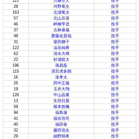
121
川勝空人
投手
28
河野竜生
投手
163
北浦竜次
投手
57
北山亘基
投手
46
畔柳亨丞
投手
37
古林睿煬
投手
48
齋藤友貴哉
投手
31
柴田獅子
投手
122
澁谷純希
投手
62
清水大暉
投手
22
杉浦稔大
投手
196
孫易磊
投手
115
清宮虎多朗
投手
16
達孝太
投手
26
田中正義
投手
19
玉井大翔
投手
126
中山晶量
投手
13
生田目翼
投手
59
根本悠楓
投手
94
福島蓮
投手
41
福谷浩司
投手
40
福田俊
投手
32
藤田琉生
投手
29
細野晴希
投手