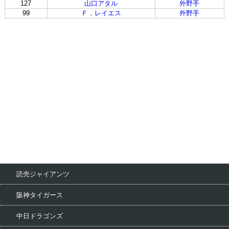
127
山口アタル
外野手
99
Ｆ．レイエス
外野手
読売ジャイアンツ
阪神タイガース
中日ドラゴンズ