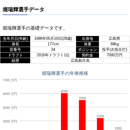
堀瑞輝選手データ
堀瑞輝選手の基礎データです。
生年月日(年齢)
1998年05月10日(28歳)
出身地
広島県
身長
177cm
体重
89kg
背番号
34
ポジション
投手(左投左打)
ドラフト
2016年ドラフト1位
契約金
7000万円
経歴
広島新庄高
堀瑞輝選手の年俸推移
7000 万円
6000
6000 万円
5500
5000 万円
4200
4000 万円
3300