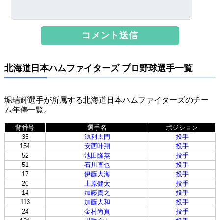
北海道日本ハムファイターズ プロ野球選手一覧
堀瑞輝選手が所属する北海道日本ハムファイターズのチー
ム年俸一覧。
背番号
選手名
ポジション
35
浅利太門
投手
154
安西叶翔
投手
52
池田隆英
投手
51
石川直也
投手
17
伊藤大海
投手
20
上原健太
投手
14
加藤貴之
投手
113
加藤大和
投手
24
金村尚真
投手