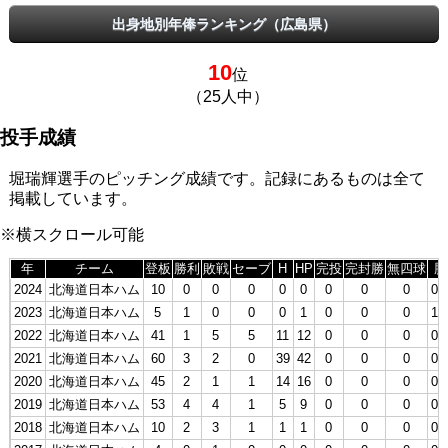
出身地別年俸ランキング（広島県）
10
位
（25人中）
投手成績
堀瑞輝選手のピッチング成績です。記録にあるものは全て
掲載しています。
※横スクロール可能
年
チーム
登板
勝利
敗戦
セーブ
H
HP
完投
完封勝
無四球
勝
2024
北海道日本ハム
10
0
0
0
0
0
0
0
0
0.
2023
北海道日本ハム
5
1
0
0
0
1
0
0
0
1.
2022
北海道日本ハム
41
1
5
5
11
12
0
0
0
0.
2021
北海道日本ハム
60
3
2
0
39
42
0
0
0
0.
2020
北海道日本ハム
45
2
1
1
14
16
0
0
0
0.
2019
北海道日本ハム
53
4
4
1
5
9
0
0
0
0.
2018
北海道日本ハム
10
2
3
1
1
1
0
0
0
0.