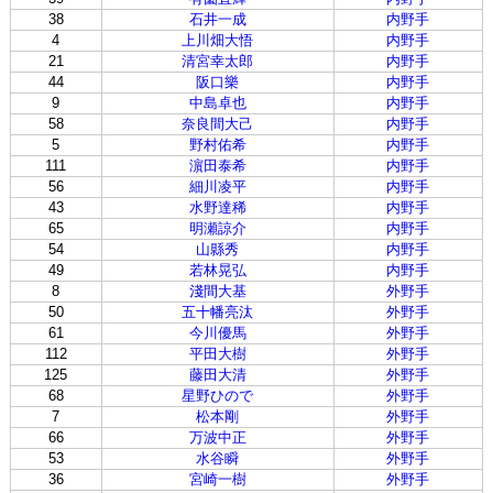
38
石井一成
内野手
4
上川畑大悟
内野手
21
清宮幸太郎
内野手
44
阪口樂
内野手
9
中島卓也
内野手
58
奈良間大己
内野手
5
野村佑希
内野手
111
濵田泰希
内野手
56
細川凌平
内野手
43
水野達稀
内野手
65
明瀬諒介
内野手
54
山縣秀
内野手
49
若林晃弘
内野手
8
淺間大基
外野手
50
五十幡亮汰
外野手
61
今川優馬
外野手
112
平田大樹
外野手
125
藤田大清
外野手
68
星野ひので
外野手
7
松本剛
外野手
66
万波中正
外野手
53
水谷瞬
外野手
36
宮崎一樹
外野手