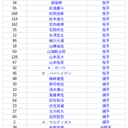
34
堀瑞輝
投手
55
松浦慶斗
投手
168
松岡洸希
投手
114
松本遼大
投手
162
宮内春輝
投手
25
宮西尚生
投手
12
矢澤宏太
投手
95
柳川大晟
投手
18
山﨑福也
投手
63
山城航太郎
投手
128
山本晃大
投手
67
山本拓実
投手
42
Ａ．ザバラ
投手
45
Ｄ．バーヘイゲン
投手
98
梅林優貴
捕手
30
郡司裕也
捕手
10
清水優心
捕手
33
進藤勇也
捕手
64
田宮裕涼
捕手
23
伏見寅威
捕手
27
古川裕大
捕手
60
吉田賢吾
捕手
2
Ａ．マルティネス
捕手
39
有薗直輝
内野手