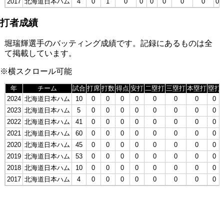
2017
北海道日本ハム
4
0
1
0
0
0
0
0
0
0.
打者成績
堀瑞輝選手のバッティング成績です。記録にあるものは全
て掲載しています。
※横スクロール可能
年
チーム
試合
打席
打数
得点
安打
二塁打
三塁打
本塁打
塁打
2024
北海道日本ハム
10
0
0
0
0
0
0
0
0
2023
北海道日本ハム
5
0
0
0
0
0
0
0
0
2022
北海道日本ハム
41
0
0
0
0
0
0
0
0
2021
北海道日本ハム
60
0
0
0
0
0
0
0
0
2020
北海道日本ハム
45
0
0
0
0
0
0
0
0
2019
北海道日本ハム
53
0
0
0
0
0
0
0
0
2018
北海道日本ハム
10
0
0
0
0
0
0
0
0
2017
北海道日本ハム
4
0
0
0
0
0
0
0
0