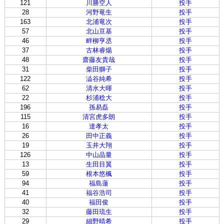
121
川勝空人
投手
28
河野竜生
投手
163
北浦竜次
投手
57
北山亘基
投手
46
畔柳亨丞
投手
37
古林睿煬
投手
48
齋藤友貴哉
投手
31
柴田獅子
投手
122
澁谷純希
投手
62
清水大暉
投手
22
杉浦稔大
投手
196
孫易磊
投手
115
清宮虎多朗
投手
16
達孝太
投手
26
田中正義
投手
19
玉井大翔
投手
126
中山晶量
投手
13
生田目翼
投手
59
根本悠楓
投手
94
福島蓮
投手
41
福谷浩司
投手
40
福田俊
投手
32
藤田琉生
投手
29
細野晴希
投手