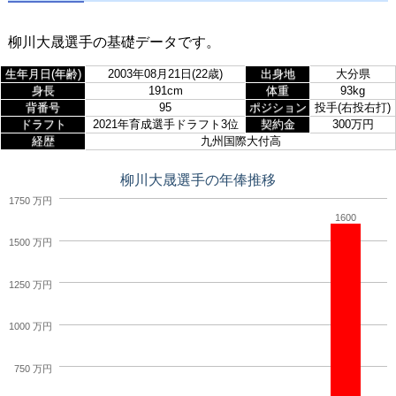
柳川大晟選手の基礎データです。
生年月日(年齢)
2003年08月21日(22歳)
出身地
大分県
身長
191cm
体重
93kg
背番号
95
ポジション
投手(右投右打)
ドラフト
2021年育成選手ドラフト3位
契約金
300万円
経歴
九州国際大付高
柳川大晟選手の年俸推移
1750 万円
1600
1500 万円
1250 万円
1000 万円
750 万円