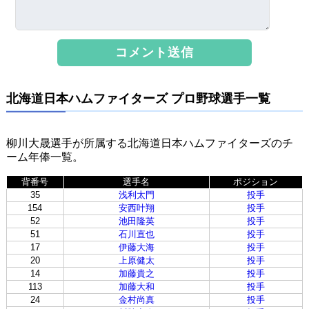
北海道日本ハムファイターズ プロ野球選手一覧
柳川大晟選手が所属する北海道日本ハムファイターズのチ
ーム年俸一覧。
背番号
選手名
ポジション
35
浅利太門
投手
154
安西叶翔
投手
52
池田隆英
投手
51
石川直也
投手
17
伊藤大海
投手
20
上原健太
投手
14
加藤貴之
投手
113
加藤大和
投手
24
金村尚真
投手