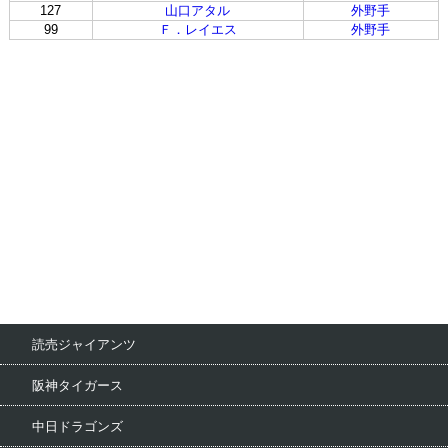
127
山口アタル
外野手
99
Ｆ．レイエス
外野手
読売ジャイアンツ
阪神タイガース
中日ドラゴンズ