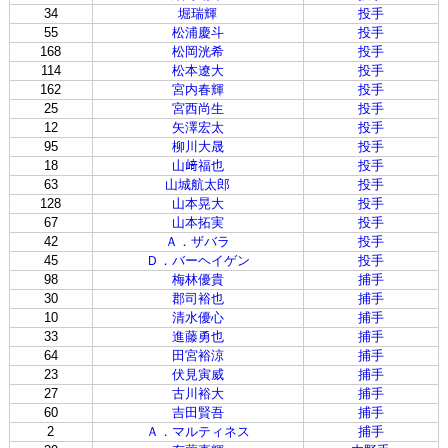
34
堀瑞輝
投手
55
松浦慶斗
投手
168
松岡洸希
投手
114
松本遼大
投手
162
宮内春輝
投手
25
宮西尚生
投手
12
矢澤宏太
投手
95
柳川大晟
投手
18
山﨑福也
投手
63
山城航太郎
投手
128
山本晃大
投手
67
山本拓実
投手
42
Ａ．ザバラ
投手
45
Ｄ．バーヘイゲン
投手
98
梅林優貴
捕手
30
郡司裕也
捕手
10
清水優心
捕手
33
進藤勇也
捕手
64
田宮裕涼
捕手
23
伏見寅威
捕手
27
古川裕大
捕手
60
吉田賢吾
捕手
2
Ａ．マルティネス
捕手