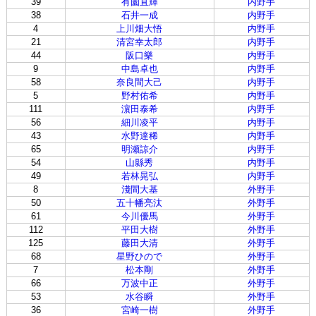
39
有薗直輝
内野手
38
石井一成
内野手
4
上川畑大悟
内野手
21
清宮幸太郎
内野手
44
阪口樂
内野手
9
中島卓也
内野手
58
奈良間大己
内野手
5
野村佑希
内野手
111
濵田泰希
内野手
56
細川凌平
内野手
43
水野達稀
内野手
65
明瀬諒介
内野手
54
山縣秀
内野手
49
若林晃弘
内野手
8
淺間大基
外野手
50
五十幡亮汰
外野手
61
今川優馬
外野手
112
平田大樹
外野手
125
藤田大清
外野手
68
星野ひので
外野手
7
松本剛
外野手
66
万波中正
外野手
53
水谷瞬
外野手
36
宮崎一樹
外野手