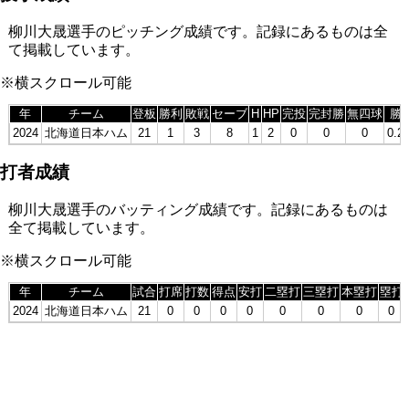
柳川大晟選手のピッチング成績です。記録にあるものは全
て掲載しています。
※横スクロール可能
年
チーム
登板
勝利
敗戦
セーブ
H
HP
完投
完封勝
無四球
勝
2024
北海道日本ハム
21
1
3
8
1
2
0
0
0
0.2
打者成績
柳川大晟選手のバッティング成績です。記録にあるものは
全て掲載しています。
※横スクロール可能
年
チーム
試合
打席
打数
得点
安打
二塁打
三塁打
本塁打
塁打
2024
北海道日本ハム
21
0
0
0
0
0
0
0
0