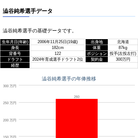
澁谷純希選手データ
澁谷純希選手の基礎データです。
生年月日(年齢)
2006年11月25日(19歳)
出身地
北海道
身長
182cm
体重
87kg
背番号
122
ポジション
投手(左投左打)
ドラフト
2024年育成選手ドラフト2位
契約金
300万円
経歴
澁谷純希選手の年俸推移
300 万円
260
250 万円
200 万円
150 万円