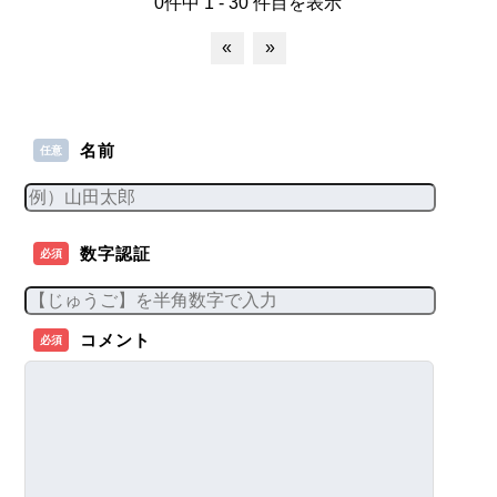
0件中 1 - 30 件目を表示
«
»
名前
任意
数字認証
必須
コメント
必須