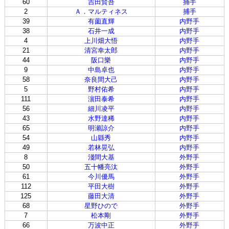
60
吉田賢吾
捕手
2
Ａ．マルティネス
捕手
39
有薗直輝
内野手
38
石井一成
内野手
4
上川畑大悟
内野手
21
清宮幸太郎
内野手
44
阪口樂
内野手
9
中島卓也
内野手
58
奈良間大己
内野手
5
野村佑希
内野手
111
濵田泰希
内野手
56
細川凌平
内野手
43
水野達稀
内野手
65
明瀬諒介
内野手
54
山縣秀
内野手
49
若林晃弘
内野手
8
淺間大基
外野手
50
五十幡亮汰
外野手
61
今川優馬
外野手
112
平田大樹
外野手
125
藤田大清
外野手
68
星野ひので
外野手
7
松本剛
外野手
66
万波中正
外野手