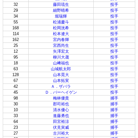
32
藤田琉生
投手
29
細野晴希
投手
34
堀瑞輝
投手
55
松浦慶斗
投手
168
松岡洸希
投手
114
松本遼大
投手
162
宮内春輝
投手
25
宮西尚生
投手
12
矢澤宏太
投手
95
柳川大晟
投手
18
山﨑福也
投手
63
山城航太郎
投手
128
山本晃大
投手
67
山本拓実
投手
42
Ａ．ザバラ
投手
45
Ｄ．バーヘイゲン
投手
98
梅林優貴
捕手
30
郡司裕也
捕手
10
清水優心
捕手
33
進藤勇也
捕手
64
田宮裕涼
捕手
23
伏見寅威
捕手
27
古川裕大
捕手