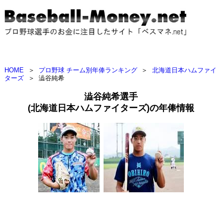
HOME
＞
プロ野球 チーム別年俸ランキング
＞
北海道日本ハムファイ
ターズ
＞
澁谷純希
澁谷純希選手
(北海道日本ハムファイターズ)の年俸情報