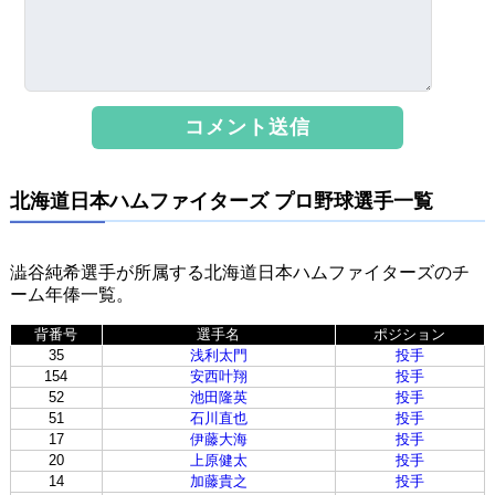
北海道日本ハムファイターズ プロ野球選手一覧
澁谷純希選手が所属する北海道日本ハムファイターズのチ
ーム年俸一覧。
背番号
選手名
ポジション
35
浅利太門
投手
154
安西叶翔
投手
52
池田隆英
投手
51
石川直也
投手
17
伊藤大海
投手
20
上原健太
投手
14
加藤貴之
投手