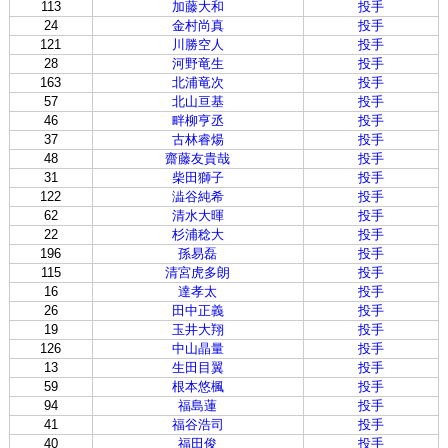
113
加藤大和
投手
24
金村尚真
投手
121
川勝空人
投手
28
河野竜生
投手
163
北浦竜次
投手
57
北山亘基
投手
46
畔柳亨丞
投手
37
古林睿煬
投手
48
齋藤友貴哉
投手
31
柴田獅子
投手
122
澁谷純希
投手
62
清水大暉
投手
22
杉浦稔大
投手
196
孫易磊
投手
115
清宮虎多朗
投手
16
達孝太
投手
26
田中正義
投手
19
玉井大翔
投手
126
中山晶量
投手
13
生田目翼
投手
59
根本悠楓
投手
94
福島蓮
投手
41
福谷浩司
投手
40
福田俊
投手