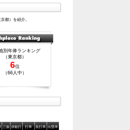
東京都）を紹介。
地別年俸ランキング
（東京都）
6
位
（66人中）
球
三振
併殺打
打率
長打率
出塁率