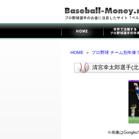
HOME
＞
プロ野球 チーム別年俸
清宮幸太郎選手(
※画像はGoog