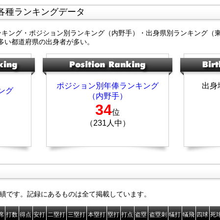
各種ランキングデータ
ンキング・ポジション別ランキング（内野手）・出身県別ランキング（
多い都道府県の出身者が多い。
ポジション別年俸ランキング
出身
ング
（内野手）
34
位
（231人中）
績です。記録にあるものは全て掲載しています。
席
打数
得点
安打
二塁打
三塁打
本塁打
塁打
打点
盗塁
盗塁刺
犠打
犠飛
四球
死