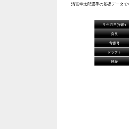
清宮幸太郎選手の基礎データで
生年月日(年齢)
身長
背番号
ドラフト
経歴