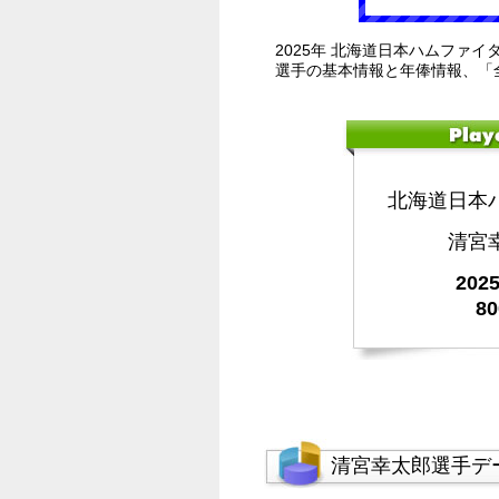
2025年 北海道日本ハムファイ
選手の基本情報と年俸情報、「
北海道日本
清宮
20
8
清宮幸太郎選手デ