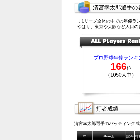
清宮幸太郎選手の
Ｊ1リーグ全体の中での年俸ラ
やはり、東京や大阪など人口の
プロ野球年俸ランキ
166
位
（1050人中）
打者成績
清宮幸太郎選手のバッティング成
年
チーム
試合
打