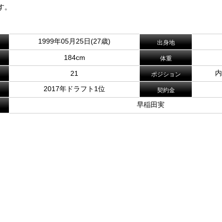
す。
1999年05月25日(27歳)
出身地
184cm
体重
内
21
ポジション
2017年ドラフト1位
契約金
早稲田実