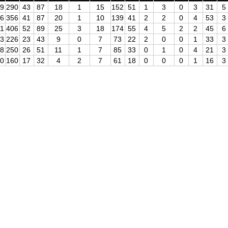
9
290
43
87
18
1
15
152
51
1
3
0
3
31
5
6
356
41
87
20
1
10
139
41
2
2
0
4
53
3
1
406
52
89
25
3
18
174
55
4
5
2
2
45
6
3
226
23
43
9
0
7
73
22
2
0
0
1
33
3
8
250
26
51
11
1
7
85
33
0
1
0
4
21
3
0
160
17
32
4
2
7
61
18
0
0
0
1
16
3