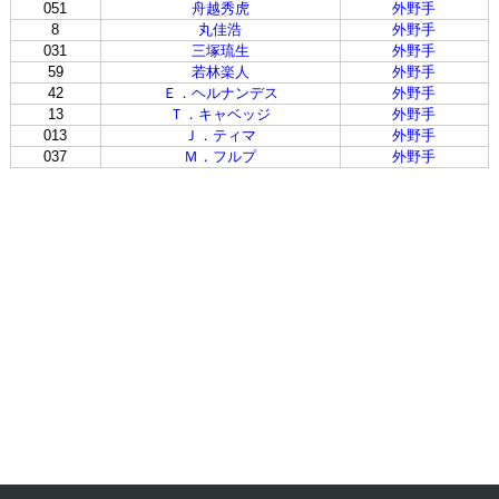
051
舟越秀虎
外野手
8
丸佳浩
外野手
031
三塚琉生
外野手
59
若林楽人
外野手
42
Ｅ．ヘルナンデス
外野手
13
Ｔ．キャベッジ
外野手
013
Ｊ．ティマ
外野手
037
Ｍ．フルプ
外野手