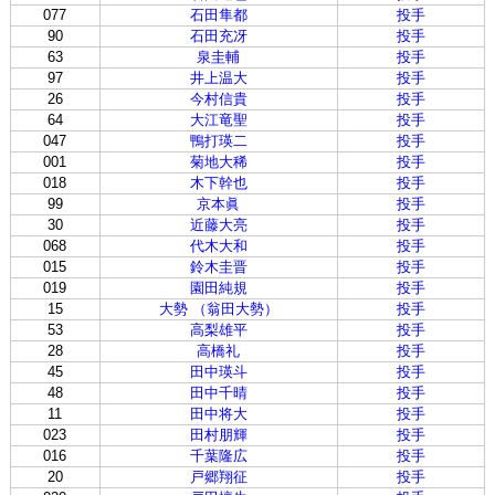
077
石田隼都
投手
90
石田充冴
投手
63
泉圭輔
投手
97
井上温大
投手
26
今村信貴
投手
64
大江竜聖
投手
047
鴨打瑛二
投手
001
菊地大稀
投手
018
木下幹也
投手
99
京本眞
投手
30
近藤大亮
投手
068
代木大和
投手
015
鈴木圭晋
投手
019
園田純規
投手
15
大勢 （翁田大勢）
投手
53
高梨雄平
投手
28
高橋礼
投手
45
田中瑛斗
投手
48
田中千晴
投手
11
田中将大
投手
023
田村朋輝
投手
016
千葉隆広
投手
20
戸郷翔征
投手