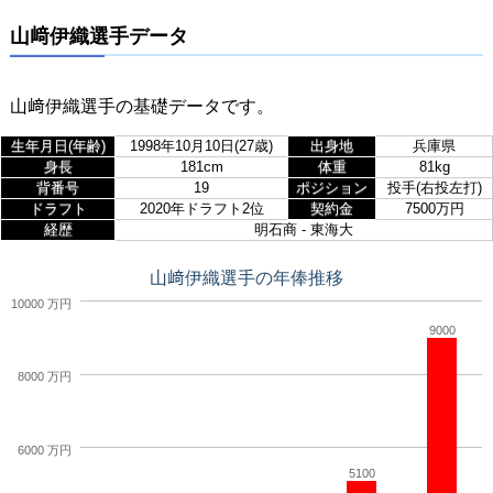
山﨑伊織選手データ
山﨑伊織選手の基礎データです。
生年月日(年齢)
1998年10月10日(27歳)
出身地
兵庫県
身長
181cm
体重
81kg
背番号
19
ポジション
投手(右投左打)
ドラフト
2020年ドラフト2位
契約金
7500万円
経歴
明石商 - 東海大
山﨑伊織選手の年俸推移
10000 万円
9000
8000 万円
6000 万円
5100