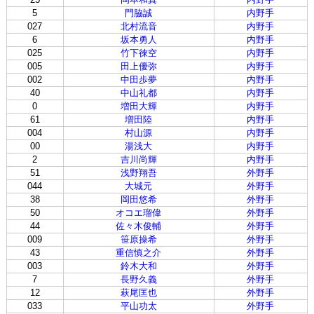
5
門脇誠
内野手
027
北村流音
内野手
6
坂本勇人
内野手
025
竹下徠空
内野手
005
田上優弥
内野手
002
中田歩夢
内野手
40
中山礼都
内野手
0
増田大輝
内野手
61
増田陸
内野手
004
村山源
内野手
00
湯浅大
内野手
2
吉川尚輝
内野手
51
浅野翔吾
外野手
044
大城元
外野手
38
岡田悠希
外野手
50
オコエ瑠偉
外野手
44
佐々木俊輔
外野手
009
笹原操希
外野手
43
重信慎之介
外野手
003
鈴木大和
外野手
7
長野久義
外野手
12
萩尾匡也
外野手
033
平山功太
外野手