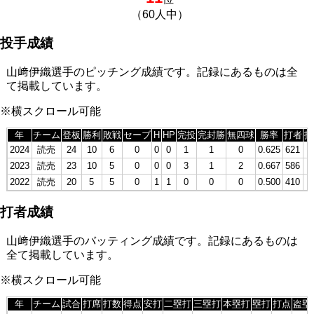
（60人中）
投手成績
山﨑伊織選手のピッチング成績です。記録にあるものは全
て掲載しています。
※横スクロール可能
年
チーム
登板
勝利
敗戦
セーブ
H
HP
完投
完封勝
無四球
勝率
打者
投
2024
読売
24
10
6
0
0
0
1
1
0
0.625
621
1
2023
読売
23
10
5
0
0
0
3
1
2
0.667
586
1
2022
読売
20
5
5
0
1
1
0
0
0
0.500
410
9
打者成績
山﨑伊織選手のバッティング成績です。記録にあるものは
全て掲載しています。
※横スクロール可能
年
チーム
試合
打席
打数
得点
安打
二塁打
三塁打
本塁打
塁打
打点
盗塁