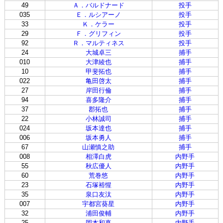
49
Ａ．バルドナード
投手
035
Ｅ．ルシアーノ
投手
33
Ｋ．ケラー
投手
29
Ｆ．グリフィン
投手
92
Ｒ．マルティネス
投手
24
大城卓三
捕手
010
大津綾也
捕手
10
甲斐拓也
捕手
022
亀田啓太
捕手
27
岸田行倫
捕手
94
喜多隆介
捕手
37
郡拓也
捕手
22
小林誠司
捕手
024
坂本達也
捕手
006
坂本勇人
捕手
67
山瀬慎之助
捕手
008
相澤白虎
内野手
55
秋広優人
内野手
60
荒巻悠
内野手
23
石塚裕惺
内野手
35
泉口友汰
内野手
007
宇都宮葵星
内野手
32
浦田俊輔
内野手
25
岡本和真
内野手