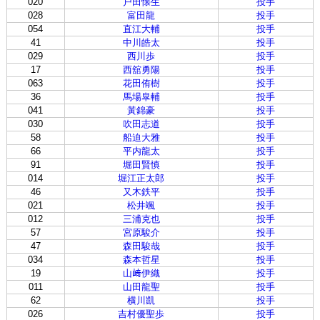
020
戸田懐生
投手
028
富田龍
投手
054
直江大輔
投手
41
中川皓太
投手
029
西川歩
投手
17
西舘勇陽
投手
063
花田侑樹
投手
36
馬場皐輔
投手
041
黃錦豪
投手
030
吹田志道
投手
58
船迫大雅
投手
66
平内龍太
投手
91
堀田賢慎
投手
014
堀江正太郎
投手
46
又木鉄平
投手
021
松井颯
投手
012
三浦克也
投手
57
宮原駿介
投手
47
森田駿哉
投手
034
森本哲星
投手
19
山﨑伊織
投手
011
山田龍聖
投手
62
横川凱
投手
026
吉村優聖歩
投手