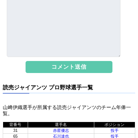
読売ジャイアンツ プロ野球選手一覧
山﨑伊織選手が所属する読売ジャイアンツのチーム年俸一
覧。
背番号
選手名
ポジション
31
赤星優志
投手
65
石川達也
投手