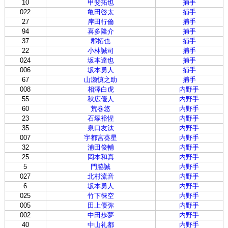
10
甲斐拓也
捕手
022
亀田啓太
捕手
27
岸田行倫
捕手
94
喜多隆介
捕手
37
郡拓也
捕手
22
小林誠司
捕手
024
坂本達也
捕手
006
坂本勇人
捕手
67
山瀬慎之助
捕手
008
相澤白虎
内野手
55
秋広優人
内野手
60
荒巻悠
内野手
23
石塚裕惺
内野手
35
泉口友汰
内野手
007
宇都宮葵星
内野手
32
浦田俊輔
内野手
25
岡本和真
内野手
5
門脇誠
内野手
027
北村流音
内野手
6
坂本勇人
内野手
025
竹下徠空
内野手
005
田上優弥
内野手
002
中田歩夢
内野手
40
中山礼都
内野手