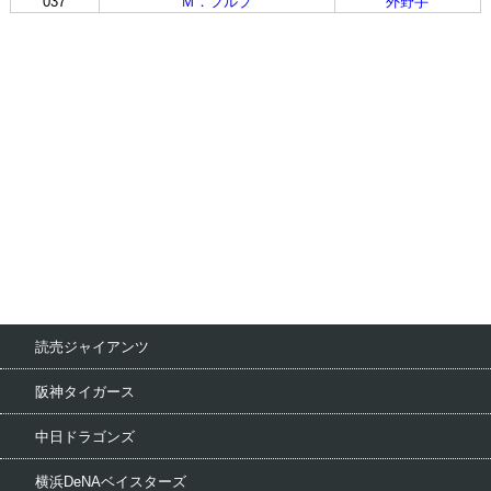
037
Ｍ．フルプ
外野手
読売ジャイアンツ
阪神タイガース
中日ドラゴンズ
横浜DeNAベイスターズ