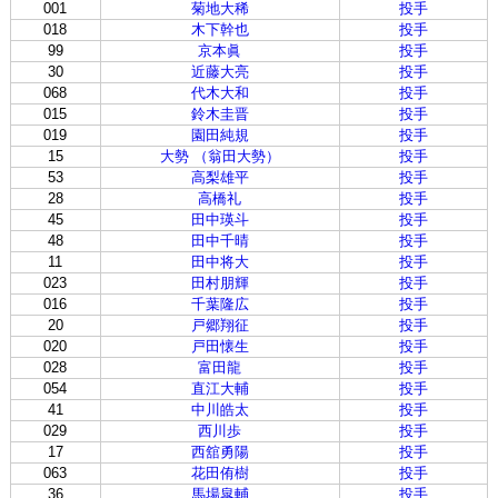
001
菊地大稀
投手
018
木下幹也
投手
99
京本眞
投手
30
近藤大亮
投手
068
代木大和
投手
015
鈴木圭晋
投手
019
園田純規
投手
15
大勢 （翁田大勢）
投手
53
高梨雄平
投手
28
高橋礼
投手
45
田中瑛斗
投手
48
田中千晴
投手
11
田中将大
投手
023
田村朋輝
投手
016
千葉隆広
投手
20
戸郷翔征
投手
020
戸田懐生
投手
028
富田龍
投手
054
直江大輔
投手
41
中川皓太
投手
029
西川歩
投手
17
西舘勇陽
投手
063
花田侑樹
投手
36
馬場皐輔
投手