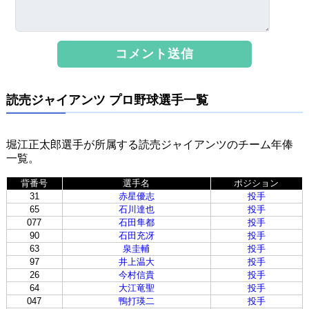
読売ジャイアンツ プロ野球選手一覧
堀江正太郎選手が所属する読売ジャイアンツのチーム年俸
一覧。
背番号
選手名
ポジション
31
赤星優志
投手
65
石川達也
投手
077
石田隼都
投手
90
石田充冴
投手
63
泉圭輔
投手
97
井上温大
投手
26
今村信貴
投手
64
大江竜聖
投手
047
鴨打瑛二
投手