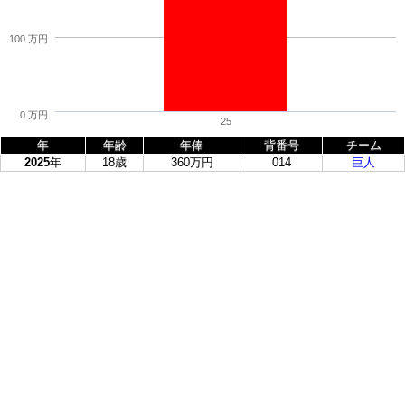
100 万円
0 万円
25
年
年齢
年俸
背番号
チーム
2025
年
18歳
360万円
014
巨人