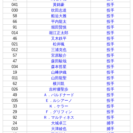
041
黃錦豪
投手
030
吹田志道
投手
58
船迫大雅
投手
66
平内龍太
投手
91
堀田賢慎
投手
014
堀江正太郎
投手
46
又木鉄平
投手
021
松井颯
投手
012
三浦克也
投手
57
宮原駿介
投手
47
森田駿哉
投手
034
森本哲星
投手
19
山﨑伊織
投手
011
山田龍聖
投手
62
横川凱
投手
026
吉村優聖歩
投手
49
Ａ．バルドナード
投手
035
Ｅ．ルシアーノ
投手
33
Ｋ．ケラー
投手
29
Ｆ．グリフィン
投手
92
Ｒ．マルティネス
投手
24
大城卓三
捕手
010
大津綾也
捕手