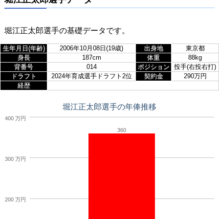
堀江正太郎選手の基礎データです。
生年月日(年齢)
2006年10月08日(19歳)
出身地
東京都
身長
187cm
体重
88kg
背番号
014
ポジション
投手(右投右打)
ドラフト
2024年育成選手ドラフト2位
契約金
290万円
経歴
堀江正太郎選手の年俸推移
400 万円
360
300 万円
200 万円