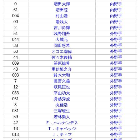
0
増田大輝
内野手
61
増田陸
内野手
004
村山源
内野手
00
湯浅大
内野手
2
吉川尚輝
内野手
51
浅野翔吾
外野手
044
大城元
外野手
38
岡田悠希
外野手
50
オコエ瑠偉
外野手
44
佐々木俊輔
外野手
009
笹原操希
外野手
43
重信慎之介
外野手
003
鈴木大和
外野手
7
長野久義
外野手
12
萩尾匡也
外野手
033
平山功太
外野手
051
舟越秀虎
外野手
8
丸佳浩
外野手
031
三塚琉生
外野手
59
若林楽人
外野手
42
Ｅ．ヘルナンデス
外野手
13
Ｔ．キャベッジ
外野手
013
Ｊ．ティマ
外野手