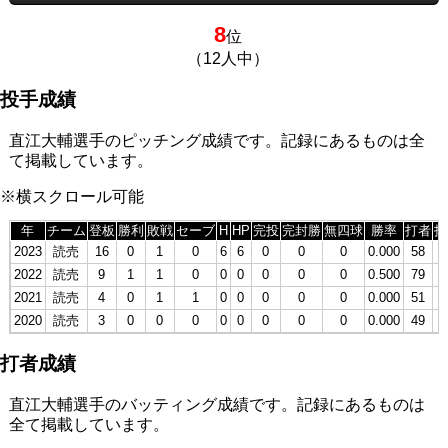
8
位
（12人中）
投手成績
直江大輔選手のピッチング成績です。記録にあるものは全
て掲載しています。
※横スクロール可能
年
チーム
登板
勝利
敗戦
セーブ
H
HP
完投
完封勝
無四球
勝率
打者
投
2023
読売
16
0
1
0
6
6
0
0
0
0.000
58
1
2022
読売
9
1
1
0
0
0
0
0
0
0.500
79
1
2021
読売
4
0
1
1
0
0
0
0
0
0.000
51
1
2020
読売
3
0
0
0
0
0
0
0
0
0.000
49
1
打者成績
直江大輔選手のバッティング成績です。記録にあるものは
全て掲載しています。