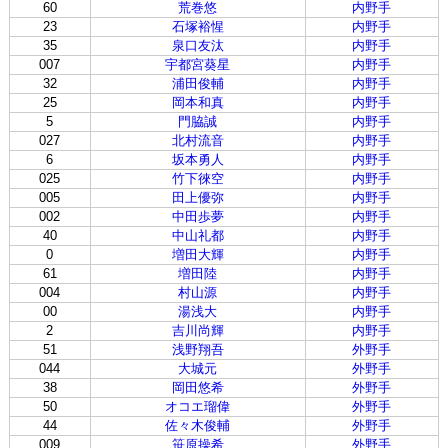
60
荒巻悠
内野手
23
石塚裕惺
内野手
35
泉口友汰
内野手
007
宇都宮葵星
内野手
32
浦田俊輔
内野手
25
岡本和真
内野手
5
門脇誠
内野手
027
北村流音
内野手
6
坂本勇人
内野手
025
竹下徠空
内野手
005
田上優弥
内野手
002
中田歩夢
内野手
40
中山礼都
内野手
0
増田大輝
内野手
61
増田陸
内野手
004
村山源
内野手
00
湯浅大
内野手
2
吉川尚輝
内野手
51
浅野翔吾
外野手
044
大城元
外野手
38
岡田悠希
外野手
50
オコエ瑠偉
外野手
44
佐々木俊輔
外野手
009
笹原操希
外野手