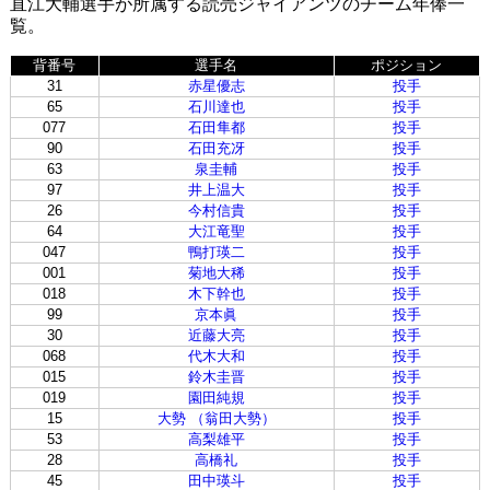
直江大輔選手が所属する読売ジャイアンツのチーム年俸一
覧。
背番号
選手名
ポジション
31
赤星優志
投手
65
石川達也
投手
077
石田隼都
投手
90
石田充冴
投手
63
泉圭輔
投手
97
井上温大
投手
26
今村信貴
投手
64
大江竜聖
投手
047
鴨打瑛二
投手
001
菊地大稀
投手
018
木下幹也
投手
99
京本眞
投手
30
近藤大亮
投手
068
代木大和
投手
015
鈴木圭晋
投手
019
園田純規
投手
15
大勢 （翁田大勢）
投手
53
高梨雄平
投手
28
高橋礼
投手
45
田中瑛斗
投手