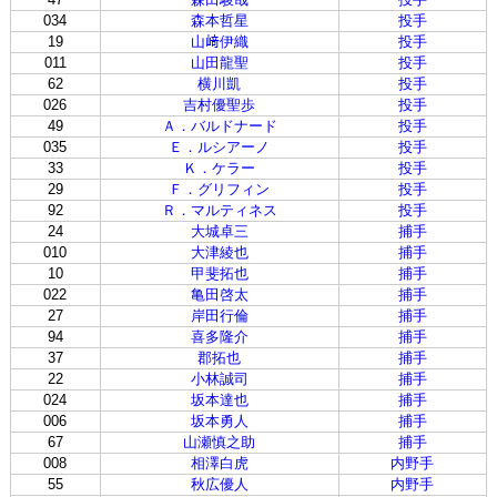
034
森本哲星
投手
19
山﨑伊織
投手
011
山田龍聖
投手
62
横川凱
投手
026
吉村優聖歩
投手
49
Ａ．バルドナード
投手
035
Ｅ．ルシアーノ
投手
33
Ｋ．ケラー
投手
29
Ｆ．グリフィン
投手
92
Ｒ．マルティネス
投手
24
大城卓三
捕手
010
大津綾也
捕手
10
甲斐拓也
捕手
022
亀田啓太
捕手
27
岸田行倫
捕手
94
喜多隆介
捕手
37
郡拓也
捕手
22
小林誠司
捕手
024
坂本達也
捕手
006
坂本勇人
捕手
67
山瀬慎之助
捕手
008
相澤白虎
内野手
55
秋広優人
内野手