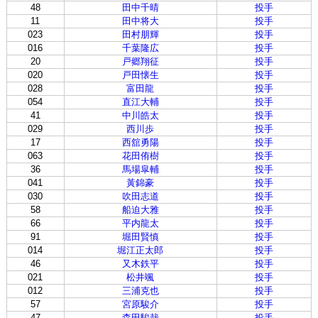
48
田中千晴
投手
11
田中将大
投手
023
田村朋輝
投手
016
千葉隆広
投手
20
戸郷翔征
投手
020
戸田懐生
投手
028
富田龍
投手
054
直江大輔
投手
41
中川皓太
投手
029
西川歩
投手
17
西舘勇陽
投手
063
花田侑樹
投手
36
馬場皐輔
投手
041
黃錦豪
投手
030
吹田志道
投手
58
船迫大雅
投手
66
平内龍太
投手
91
堀田賢慎
投手
014
堀江正太郎
投手
46
又木鉄平
投手
021
松井颯
投手
012
三浦克也
投手
57
宮原駿介
投手
47
森田駿哉
投手