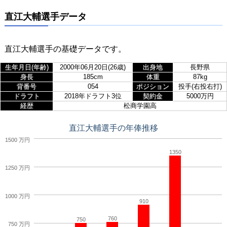
直江大輔選手データ
直江大輔選手の基礎データです。
生年月日(年齢)
2000年06月20日(26歳)
出身地
長野県
身長
185cm
体重
87kg
背番号
054
ポジション
投手(右投右打)
ドラフト
2018年ドラフト3位
契約金
5000万円
経歴
松商学園高
直江大輔選手の年俸推移
1500 万円
1350
1250 万円
1000 万円
910
760
750
750 万円