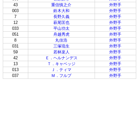
43
重信慎之介
外野手
003
鈴木大和
外野手
7
長野久義
外野手
12
萩尾匡也
外野手
033
平山功太
外野手
051
舟越秀虎
外野手
8
丸佳浩
外野手
031
三塚琉生
外野手
59
若林楽人
外野手
42
Ｅ．ヘルナンデス
外野手
13
Ｔ．キャベッジ
外野手
013
Ｊ．ティマ
外野手
037
Ｍ．フルプ
外野手