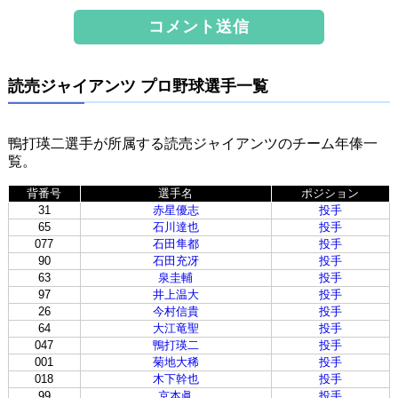
読売ジャイアンツ プロ野球選手一覧
鴨打瑛二選手が所属する読売ジャイアンツのチーム年俸一
覧。
背番号
選手名
ポジション
31
赤星優志
投手
65
石川達也
投手
077
石田隼都
投手
90
石田充冴
投手
63
泉圭輔
投手
97
井上温大
投手
26
今村信貴
投手
64
大江竜聖
投手
047
鴨打瑛二
投手
001
菊地大稀
投手
018
木下幹也
投手
99
京本眞
投手