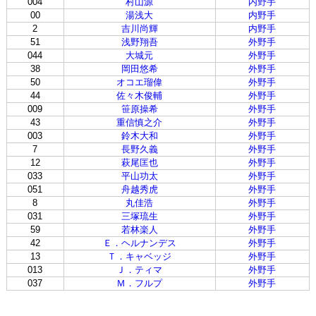
004
村山源
内野手
00
湯浅大
内野手
2
吉川尚輝
内野手
51
浅野翔吾
外野手
044
大城元
外野手
38
岡田悠希
外野手
50
オコエ瑠偉
外野手
44
佐々木俊輔
外野手
009
笹原操希
外野手
43
重信慎之介
外野手
003
鈴木大和
外野手
7
長野久義
外野手
12
萩尾匡也
外野手
033
平山功太
外野手
051
舟越秀虎
外野手
8
丸佳浩
外野手
031
三塚琉生
外野手
59
若林楽人
外野手
42
Ｅ．ヘルナンデス
外野手
13
Ｔ．キャベッジ
外野手
013
Ｊ．ティマ
外野手
037
Ｍ．フルプ
外野手