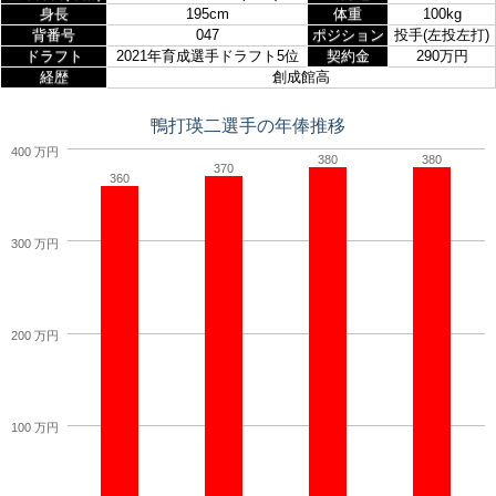
身長
195cm
体重
100kg
背番号
047
ポジション
投手(左投左打)
ドラフト
2021年育成選手ドラフト5位
契約金
290万円
経歴
創成館高
鴨打瑛二選手の年俸推移
400 万円
380
380
370
360
300 万円
200 万円
100 万円