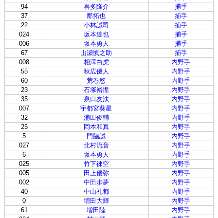
94
喜多隆介
捕手
37
郡拓也
捕手
22
小林誠司
捕手
024
坂本達也
捕手
006
坂本勇人
捕手
67
山瀬慎之助
捕手
008
相澤白虎
内野手
55
秋広優人
内野手
60
荒巻悠
内野手
23
石塚裕惺
内野手
35
泉口友汰
内野手
007
宇都宮葵星
内野手
32
浦田俊輔
内野手
25
岡本和真
内野手
5
門脇誠
内野手
027
北村流音
内野手
6
坂本勇人
内野手
025
竹下徠空
内野手
005
田上優弥
内野手
002
中田歩夢
内野手
40
中山礼都
内野手
0
増田大輝
内野手
61
増田陸
内野手