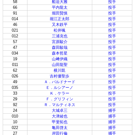
58
船迫大雅
投手
66
平内龍太
投手
91
堀田賢慎
投手
014
堀江正太郎
投手
46
又木鉄平
投手
021
松井颯
投手
012
三浦克也
投手
57
宮原駿介
投手
47
森田駿哉
投手
034
森本哲星
投手
19
山﨑伊織
投手
011
山田龍聖
投手
62
横川凱
投手
026
吉村優聖歩
投手
49
Ａ．バルドナード
投手
035
Ｅ．ルシアーノ
投手
33
Ｋ．ケラー
投手
29
Ｆ．グリフィン
投手
92
Ｒ．マルティネス
投手
24
大城卓三
捕手
010
大津綾也
捕手
10
甲斐拓也
捕手
022
亀田啓太
捕手
27
岸田行倫
捕手