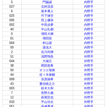
5
門脇誠
内野手
027
北村流音
内野手
6
坂本勇人
内野手
025
竹下徠空
内野手
005
田上優弥
内野手
002
中田歩夢
内野手
40
中山礼都
内野手
0
増田大輝
内野手
61
増田陸
内野手
004
村山源
内野手
00
湯浅大
内野手
2
吉川尚輝
内野手
51
浅野翔吾
外野手
044
大城元
外野手
38
岡田悠希
外野手
50
オコエ瑠偉
外野手
44
佐々木俊輔
外野手
009
笹原操希
外野手
43
重信慎之介
外野手
003
鈴木大和
外野手
7
長野久義
外野手
12
萩尾匡也
外野手
033
平山功太
外野手
051
舟越秀虎
外野手