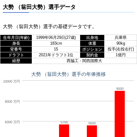
大勢 （翁田大勢）選手データ
大勢 （翁田大勢）選手の基礎データです。
生年月日(年齢)
1999年06月29日(27歳)
出身地
兵庫県
身長
183cm
体重
90kg
背番号
15
ポジション
投手(右投右打)
ドラフト
2021年ドラフト1位
契約金
1億円
経歴
西脇工 - 関西国際大
大勢 （翁田大勢）選手の年俸推移
10000 万円
9000
8000 万円
6000 万円
5700
5600