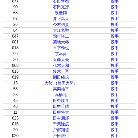
077
石田隼都
投手
90
石田充冴
投手
63
泉圭輔
投手
97
井上温大
投手
26
今村信貴
投手
64
大江竜聖
投手
047
鴨打瑛二
投手
001
菊地大稀
投手
018
木下幹也
投手
99
京本眞
投手
30
近藤大亮
投手
068
代木大和
投手
015
鈴木圭晋
投手
019
園田純規
投手
15
大勢 （翁田大勢）
投手
53
高梨雄平
投手
28
高橋礼
投手
45
田中瑛斗
投手
48
田中千晴
投手
11
田中将大
投手
023
田村朋輝
投手
016
千葉隆広
投手
20
戸郷翔征
投手
020
戸田懐生
投手