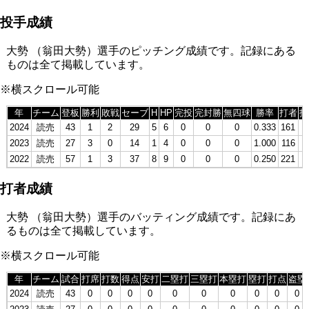
投手成績
大勢 （翁田大勢）選手のピッチング成績です。記録にある
ものは全て掲載しています。
※横スクロール可能
年
チーム
登板
勝利
敗戦
セーブ
H
HP
完投
完封勝
無四球
勝率
打者
投
2024
読売
43
1
2
29
5
6
0
0
0
0.333
161
4
2023
読売
27
3
0
14
1
4
0
0
0
1.000
116
2
2022
読売
57
1
3
37
8
9
0
0
0
0.250
221
5
打者成績
大勢 （翁田大勢）選手のバッティング成績です。記録にあ
るものは全て掲載しています。
※横スクロール可能
年
チーム
試合
打席
打数
得点
安打
二塁打
三塁打
本塁打
塁打
打点
盗塁
2024
読売
43
0
0
0
0
0
0
0
0
0
0