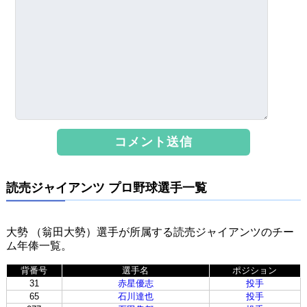
読売ジャイアンツ プロ野球選手一覧
大勢 （翁田大勢）選手が所属する読売ジャイアンツのチー
ム年俸一覧。
背番号
選手名
ポジション
31
赤星優志
投手
65
石川達也
投手