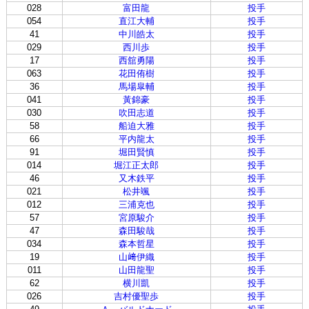
028
富田龍
投手
054
直江大輔
投手
41
中川皓太
投手
029
西川歩
投手
17
西舘勇陽
投手
063
花田侑樹
投手
36
馬場皐輔
投手
041
黃錦豪
投手
030
吹田志道
投手
58
船迫大雅
投手
66
平内龍太
投手
91
堀田賢慎
投手
014
堀江正太郎
投手
46
又木鉄平
投手
021
松井颯
投手
012
三浦克也
投手
57
宮原駿介
投手
47
森田駿哉
投手
034
森本哲星
投手
19
山﨑伊織
投手
011
山田龍聖
投手
62
横川凱
投手
026
吉村優聖歩
投手