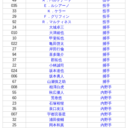
49
Ａ．バルドナード
投手
035
Ｅ．ルシアーノ
投手
33
Ｋ．ケラー
投手
29
Ｆ．グリフィン
投手
92
Ｒ．マルティネス
投手
24
大城卓三
捕手
010
大津綾也
捕手
10
甲斐拓也
捕手
022
亀田啓太
捕手
27
岸田行倫
捕手
94
喜多隆介
捕手
37
郡拓也
捕手
22
小林誠司
捕手
024
坂本達也
捕手
006
坂本勇人
捕手
67
山瀬慎之助
捕手
008
相澤白虎
内野手
55
秋広優人
内野手
60
荒巻悠
内野手
23
石塚裕惺
内野手
35
泉口友汰
内野手
007
宇都宮葵星
内野手
32
浦田俊輔
内野手
25
岡本和真
内野手