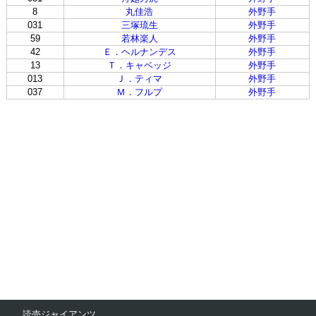
8
丸佳浩
外野手
031
三塚琉生
外野手
59
若林楽人
外野手
42
Ｅ．ヘルナンデス
外野手
13
Ｔ．キャベッジ
外野手
013
Ｊ．ティマ
外野手
037
Ｍ．フルプ
外野手
読売ジャイアンツ