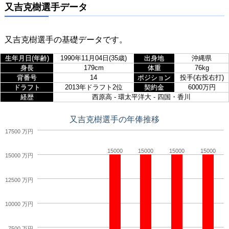
又吉克樹選手データ
又吉克樹選手の基礎データです。
生年月日(年齢)
1990年11月04日(35歳)
出身地
沖縄県
身長
179cm
体重
76kg
背番号
14
ポジション
投手(右投右打)
ドラフト
2013年ドラフト2位
契約金
6000万円
経歴
西原高 - 環太平洋大 - 四国・香川
又吉克樹選手の年俸推移
17500 万円
15000
15000
15000
15000
15000 万円
12500 万円
10000 万円
7500 万円