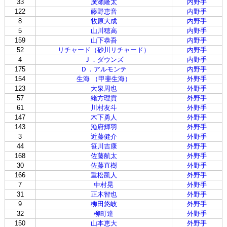
33
廣瀨隆太
内野手
122
藤野恵音
内野手
8
牧原大成
内野手
5
山川穂高
内野手
159
山下恭吾
内野手
52
リチャード（砂川リチャード）
内野手
4
Ｊ．ダウンズ
内野手
175
Ｄ．アルモンテ
内野手
154
生海 （甲斐生海）
外野手
123
大泉周也
外野手
57
緒方理貢
外野手
61
川村友斗
外野手
147
木下勇人
外野手
143
漁府輝羽
外野手
3
近藤健介
外野手
44
笹川吉康
外野手
168
佐藤航太
外野手
30
佐藤直樹
外野手
166
重松凱人
外野手
7
中村晃
外野手
31
正木智也
外野手
9
柳田悠岐
外野手
32
柳町達
外野手
150
山本恵大
外野手