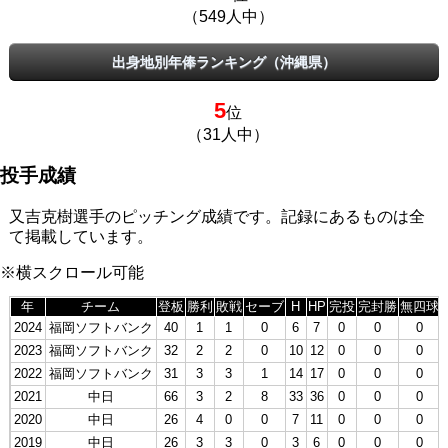
（549人中）
出身地別年俸ランキング（沖縄県）
5
位
（31人中）
投手成績
又吉克樹選手のピッチング成績です。記録にあるものは全
て掲載しています。
※横スクロール可能
年
チーム
登板
勝利
敗戦
セーブ
H
HP
完投
完封勝
無四球
2024
福岡ソフトバンク
40
1
1
0
6
7
0
0
0
2023
福岡ソフトバンク
32
2
2
0
10
12
0
0
0
2022
福岡ソフトバンク
31
3
3
1
14
17
0
0
0
2021
中日
66
3
2
8
33
36
0
0
0
2020
中日
26
4
0
0
7
11
0
0
0
2019
中日
26
3
3
0
3
6
0
0
0