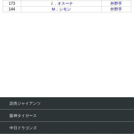
173
Ｊ．オスーナ
外野手
144
Ｍ．シモン
外野手
読売ジャイアンツ
阪神タイガース
中日ドラゴンズ