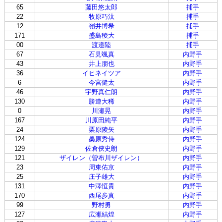
65
藤田悠太郎
捕手
22
牧原巧汰
捕手
12
嶺井博希
捕手
171
盛島稜大
捕手
00
渡邉陸
捕手
67
石見颯真
内野手
43
井上朋也
内野手
36
イヒネイツア
内野手
6
今宮健太
内野手
46
宇野真仁朗
内野手
130
勝連大稀
内野手
0
川瀬晃
内野手
167
川原田純平
内野手
24
栗原陵矢
内野手
124
桑原秀侍
内野手
129
佐倉俠史朗
内野手
121
ザイレン（曽布川ザイレン）
内野手
23
周東佑京
内野手
25
庄子雄大
内野手
131
中澤恒貴
内野手
170
西尾歩真
内野手
99
野村勇
内野手
127
広瀬結煌
内野手