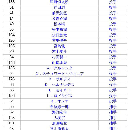
133
星野恒太朗
投手
51
前田純
投手
41
前田悠伍
投手
14
又吉克樹
投手
49
松本晴
投手
66
松本裕樹
投手
164
水口創太
投手
126
宮里優吾
投手
165
宮﨑颯
投手
20
村上泰斗
投手
34
村田賢一
投手
148
山崎琢磨
投手
135
Ａ．アルメンタ
投手
2
Ｃ．スチュワート・ジュニア
投手
176
Ｄ．サルディ
投手
63
Ｄ．ヘルナンデス
投手
35
Ｌ．モイネロ
投手
156
Ｌ．ロドリゲス
投手
54
Ｒ．オスナ
投手
55
石塚綜一郎
捕手
62
海野隆司
捕手
125
大友宗
捕手
151
加藤晴空
捕手
45
谷川原健太
捕手