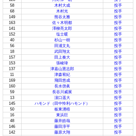
58
木村大成
投手
68
木村光
投手
149
熊谷太雅
投手
163
佐々木明都
投手
141
澤柳亮太郎
投手
152
塩士暖
投手
40
杉山一樹
投手
56
田浦文丸
投手
18
武田翔太
投手
157
田上奏大
投手
153
張峻瑋
投手
137
津嘉山憲志郎
投手
11
津森宥紀
投手
169
飛田悠成
投手
160
長水啓眞
投手
59
長谷川威展
投手
13
濵口遥大
投手
145
ハモンド（田中怜利ハモンド）
投手
50
板東湧梧
投手
16
東浜巨
投手
48
藤井皓哉
投手
146
藤田淳平
投手
142
藤原大翔
投手