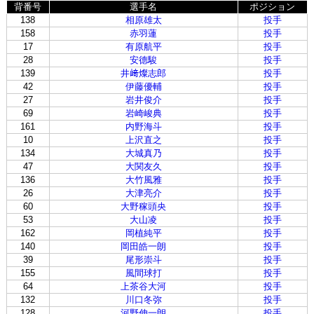
背番号
選手名
ポジション
138
相原雄太
投手
158
赤羽蓮
投手
17
有原航平
投手
28
安德駿
投手
139
井﨑燦志郎
投手
42
伊藤優輔
投手
27
岩井俊介
投手
69
岩崎峻典
投手
161
内野海斗
投手
10
上沢直之
投手
134
大城真乃
投手
47
大関友久
投手
136
大竹風雅
投手
26
大津亮介
投手
60
大野稼頭央
投手
53
大山凌
投手
162
岡植純平
投手
140
岡田皓一朗
投手
39
尾形崇斗
投手
155
風間球打
投手
64
上茶谷大河
投手
132
川口冬弥
投手
128
河野伸一朗
投手