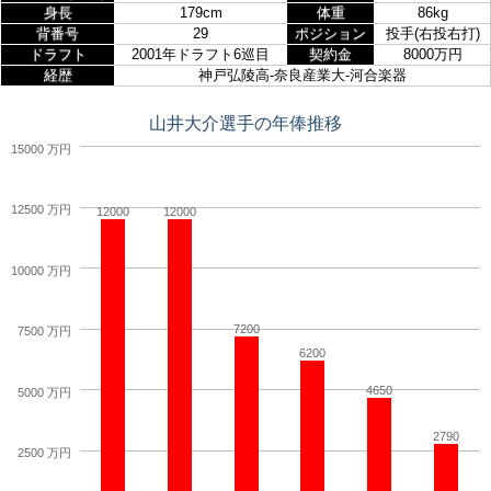
身長
179cm
体重
86kg
背番号
29
ポジション
投手(右投右打)
ドラフト
2001年ドラフト6巡目
契約金
8000万円
経歴
神戸弘陵高-奈良産業大-河合楽器
山井大介選手の年俸推移
15000 万円
12500 万円
12000
12000
10000 万円
7200
7500 万円
6200
4650
5000 万円
2790
2500 万円