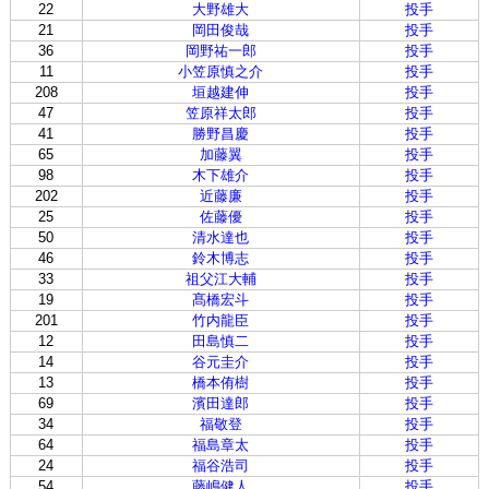
22
大野雄大
投手
21
岡田俊哉
投手
36
岡野祐一郎
投手
11
小笠原慎之介
投手
208
垣越建伸
投手
47
笠原祥太郎
投手
41
勝野昌慶
投手
65
加藤翼
投手
98
木下雄介
投手
202
近藤廉
投手
25
佐藤優
投手
50
清水達也
投手
46
鈴木博志
投手
33
祖父江大輔
投手
19
髙橋宏斗
投手
201
竹内龍臣
投手
12
田島慎二
投手
14
谷元圭介
投手
13
橋本侑樹
投手
69
濱田達郎
投手
34
福敬登
投手
64
福島章太
投手
24
福谷浩司
投手
54
藤嶋健人
投手