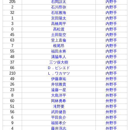
205
石岡諒太
内野手
2
石川昂弥
内野手
32
石垣雅海
内野手
1
京田陽太
内野手
3
高橋周平
内野手
0
髙松渡
内野手
45
土田龍空
内野手
63
堂上直倫
内野手
7
根尾昂
内野手
55
福田永将
内野手
48
溝脇隼人
内野手
37
三ツ俣大樹
内野手
66
Ｄ．ビシエド
内野手
210
Ｌ．ワカマツ
内野手
49
伊藤康祐
外野手
26
井領雅貴
外野手
23
遠藤一星
外野手
8
大島洋平
外野手
60
岡林勇希
外野手
51
滝野要
外野手
56
武田健吾
外野手
6
平田良介
外野手
9
福留孝介
外野手
4
藤井淳志
外野手