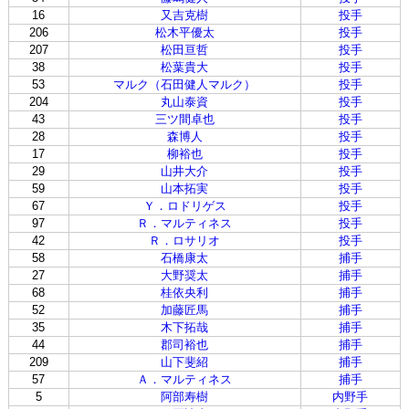
16
又吉克樹
投手
206
松木平優太
投手
207
松田亘哲
投手
38
松葉貴大
投手
53
マルク（石田健人マルク）
投手
204
丸山泰資
投手
43
三ツ間卓也
投手
28
森博人
投手
17
柳裕也
投手
29
山井大介
投手
59
山本拓実
投手
67
Ｙ．ロドリゲス
投手
97
Ｒ．マルティネス
投手
42
Ｒ．ロサリオ
投手
58
石橋康太
捕手
27
大野奨太
捕手
68
桂依央利
捕手
52
加藤匠馬
捕手
35
木下拓哉
捕手
44
郡司裕也
捕手
209
山下斐紹
捕手
57
Ａ．マルティネス
捕手
5
阿部寿樹
内野手