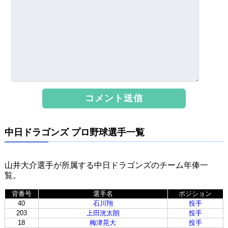
中日ドラゴンズ プロ野球選手一覧
山井大介選手が所属する中日ドラゴンズのチーム年俸一
覧。
背番号
選手名
ポジション
40
石川翔
投手
203
上田洸太朗
投手
18
梅津晃大
投手