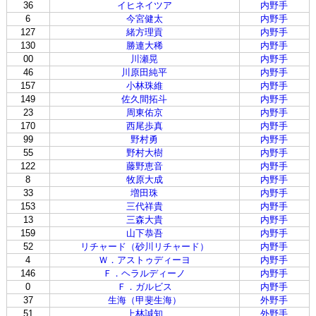
36
イヒネイツア
内野手
6
今宮健太
内野手
127
緒方理貢
内野手
130
勝連大稀
内野手
00
川瀬晃
内野手
46
川原田純平
内野手
157
小林珠維
内野手
149
佐久間拓斗
内野手
23
周東佑京
内野手
170
西尾歩真
内野手
99
野村勇
内野手
55
野村大樹
内野手
122
藤野恵音
内野手
8
牧原大成
内野手
33
増田珠
内野手
153
三代祥貴
内野手
13
三森大貴
内野手
159
山下恭吾
内野手
52
リチャード（砂川リチャード）
内野手
4
Ｗ．アストゥディーヨ
内野手
146
Ｆ．ヘラルディーノ
内野手
0
Ｆ．ガルビス
内野手
37
生海（甲斐生海）
外野手
51
上林誠知
外野手