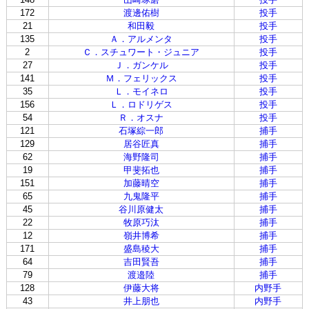
172
渡邊佑樹
投手
21
和田毅
投手
135
Ａ．アルメンタ
投手
2
Ｃ．スチュワート・ジュニア
投手
27
Ｊ．ガンケル
投手
141
Ｍ．フェリックス
投手
35
Ｌ．モイネロ
投手
156
Ｌ．ロドリゲス
投手
54
Ｒ．オスナ
投手
121
石塚綜一郎
捕手
129
居谷匠真
捕手
62
海野隆司
捕手
19
甲斐拓也
捕手
151
加藤晴空
捕手
65
九鬼隆平
捕手
45
谷川原健太
捕手
22
牧原巧汰
捕手
12
嶺井博希
捕手
171
盛島稜大
捕手
64
吉田賢吾
捕手
79
渡邉陸
捕手
128
伊藤大将
内野手
43
井上朋也
内野手