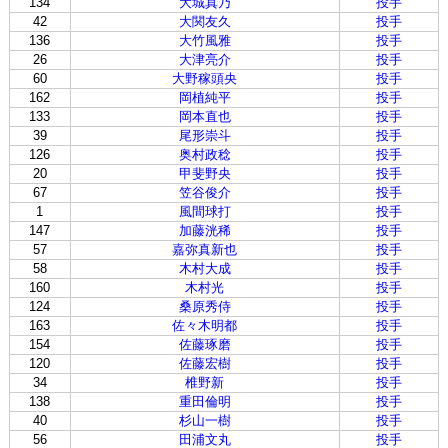
134
大城真乃
投手
42
大関友久
投手
136
大竹風雅
投手
26
大津亮介
投手
60
大野稼頭央
投手
162
岡植純平
投手
133
岡本直也
投手
39
尾形崇斗
投手
126
奥村政稔
投手
20
甲斐野央
投手
67
笠谷俊介
投手
1
風間球打
投手
147
加藤洸稀
投手
57
嘉弥真新也
投手
58
木村大成
投手
160
木村光
投手
124
桑原秀侍
投手
163
佐々木明都
投手
154
佐藤琢磨
投手
120
佐藤宏樹
投手
34
椎野新
投手
138
重田倫明
投手
40
杉山一樹
投手
56
田浦文丸
投手