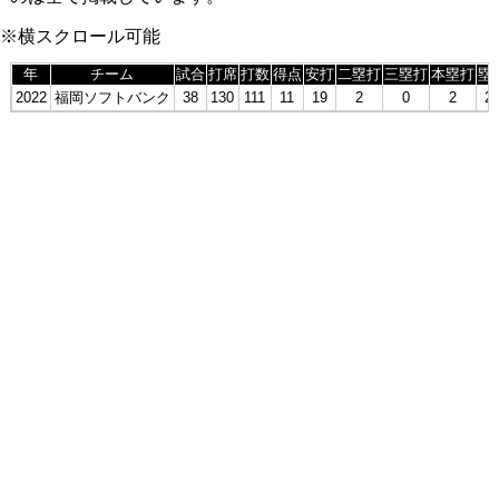
※横スクロール可能
年
チーム
試合
打席
打数
得点
安打
二塁打
三塁打
本塁打
塁
2022
福岡ソフトバンク
38
130
111
11
19
2
0
2
2