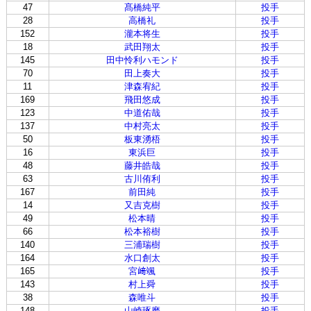
47
髙橋純平
投手
28
高橋礼
投手
152
瀧本将生
投手
18
武田翔太
投手
145
田中怜利ハモンド
投手
70
田上奏大
投手
11
津森宥紀
投手
169
飛田悠成
投手
123
中道佑哉
投手
137
中村亮太
投手
50
板東湧梧
投手
16
東浜巨
投手
48
藤井皓哉
投手
63
古川侑利
投手
167
前田純
投手
14
又吉克樹
投手
49
松本晴
投手
66
松本裕樹
投手
140
三浦瑞樹
投手
164
水口創太
投手
165
宮﨑颯
投手
143
村上舜
投手
38
森唯斗
投手
148
山崎琢磨
投手