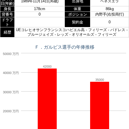
1989年11月14日(36歳)
出身地
ベネズエラ
日(年齢)
身長
178cm
体重
86kg
背番号
0
ポジション
内野手(右投両打)
ドラフ
契約金
0
ト
UEコレヒオサンフランシスコハビエル高 - フィリーズ - パドレス -
経歴
ブルージェイズ - レッズ - オリオールズ - フィリーズ
Ｆ．ガルビス選手の年俸推移
50000 万円
42000
40000 万円
35000
30000 万円
20000 万円