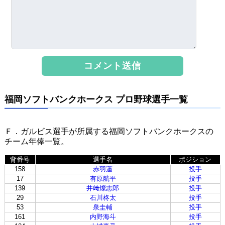
福岡ソフトバンクホークス プロ野球選手一覧
Ｆ．ガルビス選手が所属する福岡ソフトバンクホークスの
チーム年俸一覧。
背番号
選手名
ポジション
158
赤羽蓮
投手
17
有原航平
投手
139
井﨑燦志郎
投手
29
石川柊太
投手
53
泉圭輔
投手
161
内野海斗
投手