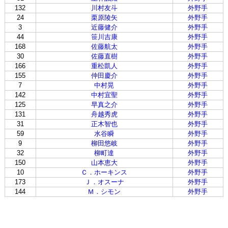
132
川村友斗
外野手
24
栗原陵矢
外野手
3
近藤健介
外野手
44
笹川吉康
外野手
168
佐藤航太
外野手
30
佐藤直樹
外野手
166
重松凱人
外野手
155
仲田慶介
外野手
7
中村晃
外野手
142
中村宜聖
外野手
125
早真之介
外野手
131
舟越秀虎
外野手
31
正木智也
外野手
59
水谷瞬
外野手
9
柳田悠岐
外野手
32
柳町達
外野手
150
山本恵大
外野手
10
Ｃ．ホーキンス
外野手
173
Ｊ．オスーナ
外野手
144
Ｍ．シモン
外野手