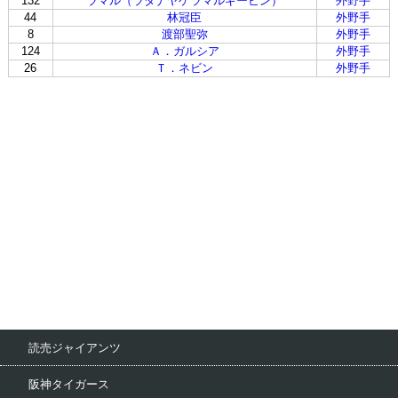
132
ラマル（ラタナヤケラマルギービン）
外野手
44
林冠臣
外野手
8
渡部聖弥
外野手
124
Ａ．ガルシア
外野手
26
Ｔ．ネビン
外野手
読売ジャイアンツ
阪神タイガース