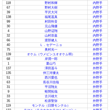
118
野村和輝
内野手
67
野村大樹
内野手
39
平沢大河
内野手
138
福尾遥真
内野手
99
村田怜音
内野手
30
元山飛優
内野手
4
山野辺翔
内野手
32
山村崇嘉
内野手
66
渡部健人
内野手
40
Ｌ．セデーニョ
内野手
75
奥村光一
外野手
139
オケム（ウメビンユオオケム明）
外野手
68
岸潤一郎
外野手
1
栗山巧
外野手
137
澤田遥斗
外野手
135
仲三河優太
外野手
51
西川愛也
外野手
63
長谷川信哉
外野手
31
平沼翔太
外野手
9
蛭間拓哉
外野手
33
古川雄大
外野手
35
松原聖弥
外野手
119
モンテル（日隈モンテル）
外野手