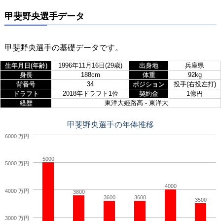
甲斐野央選手データ
甲斐野央選手の基礎データです。
生年月日(年齢)
1996年11月16日(29歳)
出身地
兵庫県
身長
188cm
体重
92kg
背番号
34
ポジション
投手(右投左打)
ドラフト
2018年ドラフト1位
契約金
1億円
経歴
東洋大姫路高 - 東洋大
甲斐野央選手の年俸推移
6000 万円
5000
5000 万円
4000
4000 万円
3800
3600
3600
3500
3000 万円