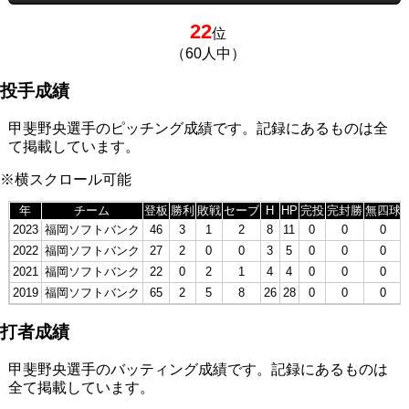
22
位
（60人中）
投手成績
甲斐野央選手のピッチング成績です。記録にあるものは全
て掲載しています。
※横スクロール可能
年
チーム
登板
勝利
敗戦
セーブ
H
HP
完投
完封勝
無四球
2023
福岡ソフトバンク
46
3
1
2
8
11
0
0
0
2022
福岡ソフトバンク
27
2
0
0
3
5
0
0
0
2021
福岡ソフトバンク
22
0
2
1
4
4
0
0
0
2019
福岡ソフトバンク
65
2
5
8
26
28
0
0
0
打者成績
甲斐野央選手のバッティング成績です。記録にあるものは
全て掲載しています。