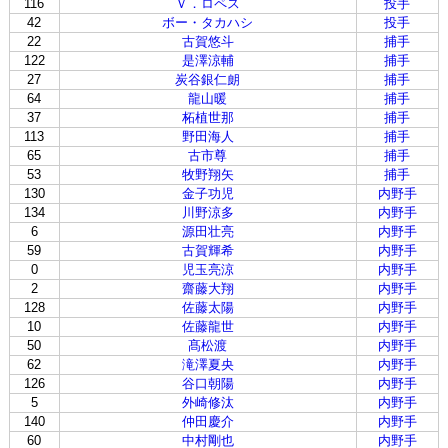
116
Ｖ．ロペス
投手
42
ボー・タカハシ
投手
22
古賀悠斗
捕手
122
是澤涼輔
捕手
27
炭谷銀仁朗
捕手
64
龍山暖
捕手
37
柘植世那
捕手
113
野田海人
捕手
65
古市尊
捕手
53
牧野翔矢
捕手
130
金子功児
内野手
134
川野涼多
内野手
6
源田壮亮
内野手
59
古賀輝希
内野手
0
児玉亮涼
内野手
2
齋藤大翔
内野手
128
佐藤太陽
内野手
10
佐藤龍世
内野手
50
髙松渡
内野手
62
滝澤夏央
内野手
126
谷口朝陽
内野手
5
外崎修汰
内野手
140
仲田慶介
内野手
60
中村剛也
内野手