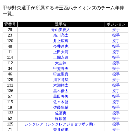
甲斐野央選手が所属する埼玉西武ライオンズのチーム年俸
一覧。
背番号
選手名
ポジション
29
青山美夏人
投手
23
糸川亮太
投手
120
井上広輝
投手
48
今井達也
投手
11
上田大河
投手
114
上間永遠
投手
112
大曲錬
投手
34
甲斐野央
投手
46
狩生聖真
投手
129
川下将勲
投手
131
木瀬翔太
投手
136
黒木優太
投手
57
黒田将矢
投手
115
佐々木健
投手
19
佐藤隼輔
投手
133
佐藤爽
投手
52
篠原響
投手
125
シンクレア（シンクレアジョセフ孝ノ助）
投手
71
菅井信也
投手