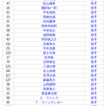
47
杉山遙希
投手
16
隅田知一郎
投手
61
平良海馬
投手
13
髙橋光成
投手
21
武内夏暉
投手
20
田村伊知郎
投手
58
中村祐太
投手
41
成田晴風
投手
43
羽田慎之介
投手
111
浜屋将太
投手
25
平井克典
投手
123
冨士大和
投手
17
松本航
投手
70
豆田泰志
投手
121
三浦大輝
投手
69
水上由伸
投手
117
宮澤太成
投手
127
森脇亮介
投手
36
山田陽翔
投手
15
與座海人
投手
12
渡邉勇太朗
投手
56
Ｅ．ラミレス
投手
45
Ｔ．ウィンゲンター
投手