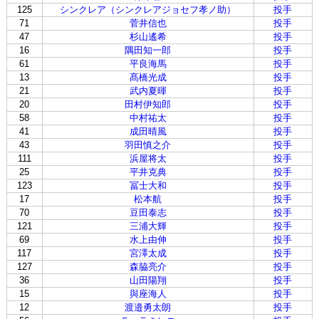
125
シンクレア（シンクレアジョセフ孝ノ助）
投手
71
菅井信也
投手
47
杉山遙希
投手
16
隅田知一郎
投手
61
平良海馬
投手
13
髙橋光成
投手
21
武内夏暉
投手
20
田村伊知郎
投手
58
中村祐太
投手
41
成田晴風
投手
43
羽田慎之介
投手
111
浜屋将太
投手
25
平井克典
投手
123
冨士大和
投手
17
松本航
投手
70
豆田泰志
投手
121
三浦大輝
投手
69
水上由伸
投手
117
宮澤太成
投手
127
森脇亮介
投手
36
山田陽翔
投手
15
與座海人
投手
12
渡邉勇太朗
投手