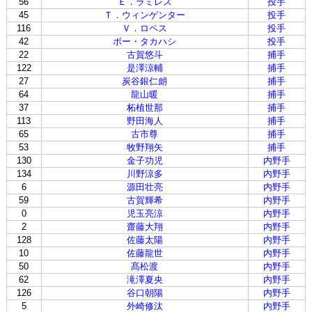
56
Ｅ．ラミレス
投手
45
Ｔ．ウィンゲンター
投手
116
Ｖ．ロペス
投手
42
ボー・タカハシ
投手
22
古賀悠斗
捕手
122
是澤涼輔
捕手
27
炭谷銀仁朗
捕手
64
龍山暖
捕手
37
柘植世那
捕手
113
野田海人
捕手
65
古市尊
捕手
53
牧野翔矢
捕手
130
金子功児
内野手
134
川野涼多
内野手
6
源田壮亮
内野手
59
古賀輝希
内野手
0
児玉亮涼
内野手
2
齋藤大翔
内野手
128
佐藤太陽
内野手
10
佐藤龍世
内野手
50
髙松渡
内野手
62
滝澤夏央
内野手
126
谷口朝陽
内野手
5
外崎修汰
内野手