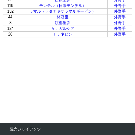
119
モンテル（日隈モンテル）
外野手
132
ラマル（ラタナヤケラマルギービン）
外野手
44
林冠臣
外野手
8
渡部聖弥
外野手
124
Ａ．ガルシア
外野手
26
Ｔ．ネビン
外野手
読売ジャイアンツ