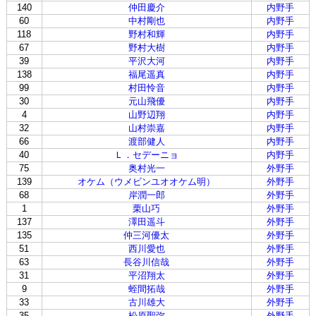
140
仲田慶介
内野手
60
中村剛也
内野手
118
野村和輝
内野手
67
野村大樹
内野手
39
平沢大河
内野手
138
福尾遥真
内野手
99
村田怜音
内野手
30
元山飛優
内野手
4
山野辺翔
内野手
32
山村崇嘉
内野手
66
渡部健人
内野手
40
Ｌ．セデーニョ
内野手
75
奥村光一
外野手
139
オケム（ウメビンユオオケム明）
外野手
68
岸潤一郎
外野手
1
栗山巧
外野手
137
澤田遥斗
外野手
135
仲三河優太
外野手
51
西川愛也
外野手
63
長谷川信哉
外野手
31
平沼翔太
外野手
9
蛭間拓哉
外野手
33
古川雄大
外野手
35
松原聖弥
外野手