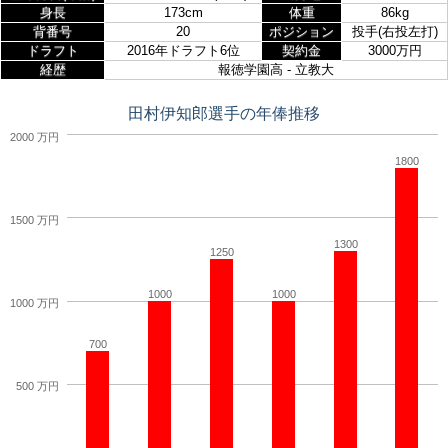
身長
173cm
体重
86kg
背番号
20
ポジション
投手(右投左打)
ドラフト
2016年ドラフト6位
契約金
3000万円
経歴
報徳学園高 - 立教大
田村伊知郎選手の年俸推移
2000 万円
1800
1500 万円
1300
1250
1000
1000
1000 万円
700
500 万円