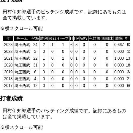
田村伊知郎選手のピッチング成績です。記録にあるものは
全て掲載しています。
※横スクロール可能
年
チーム
登板
勝利
敗戦
セーブ
H
HP
完投
完封勝
無四球
勝率
打者
2023
埼玉西武
24
2
1
1
6
8
0
0
0
0.667
93
2022
埼玉西武
3
0
0
0
0
0
0
0
0
0.000
13
2021
埼玉西武
22
1
0
1
0
1
0
0
0
1.000
130
2020
埼玉西武
31
0
0
0
0
0
0
0
0
0.000
181
2019
埼玉西武
6
0
0
0
0
0
0
0
0
0.000
34
2018
埼玉西武
4
0
0
0
0
0
0
0
0
0.000
21
2017
埼玉西武
12
0
0
0
0
0
0
0
0
0.000
66
打者成績
田村伊知郎選手のバッティング成績です。記録にあるもの
は全て掲載しています。
※横スクロール可能