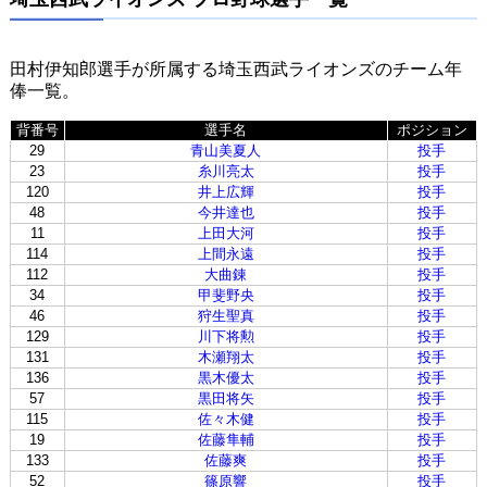
田村伊知郎選手が所属する埼玉西武ライオンズのチーム年
俸一覧。
背番号
選手名
ポジション
29
青山美夏人
投手
23
糸川亮太
投手
120
井上広輝
投手
48
今井達也
投手
11
上田大河
投手
114
上間永遠
投手
112
大曲錬
投手
34
甲斐野央
投手
46
狩生聖真
投手
129
川下将勲
投手
131
木瀬翔太
投手
136
黒木優太
投手
57
黒田将矢
投手
115
佐々木健
投手
19
佐藤隼輔
投手
133
佐藤爽
投手
52
篠原響
投手