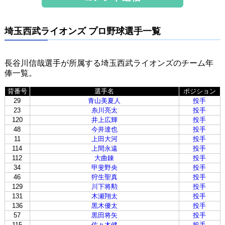
埼玉西武ライオンズ プロ野球選手一覧
長谷川信哉選手が所属する埼玉西武ライオンズのチーム年
俸一覧。
背番号
選手名
ポジション
29
青山美夏人
投手
23
糸川亮太
投手
120
井上広輝
投手
48
今井達也
投手
11
上田大河
投手
114
上間永遠
投手
112
大曲錬
投手
34
甲斐野央
投手
46
狩生聖真
投手
129
川下将勲
投手
131
木瀬翔太
投手
136
黒木優太
投手
57
黒田将矢
投手
115
佐々木健
投手