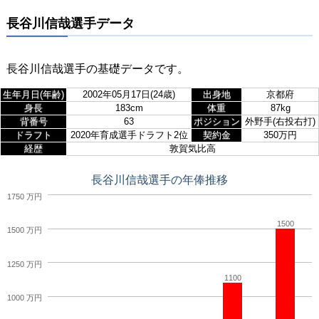
長谷川信哉選手データ
長谷川信哉選手の基礎データです。
生年月日(年齢)
2002年05月17日(24歳)
出身地
京都府
身長
183cm
体重
87kg
背番号
63
ポジション
外野手(右投右打)
ドラフト
2020年育成選手ドラフト2位
契約金
350万円
経歴
敦賀気比高
長谷川信哉選手の年俸推移
1750 万円
1500
1500 万円
1250 万円
1100
1000 万円