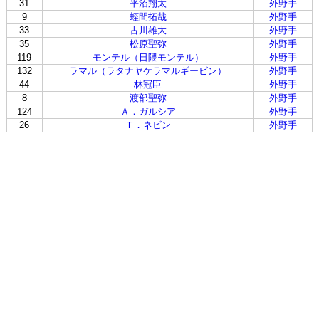
31
平沼翔太
外野手
9
蛭間拓哉
外野手
33
古川雄大
外野手
35
松原聖弥
外野手
119
モンテル（日隈モンテル）
外野手
132
ラマル（ラタナヤケラマルギービン）
外野手
44
林冠臣
外野手
8
渡部聖弥
外野手
124
Ａ．ガルシア
外野手
26
Ｔ．ネビン
外野手