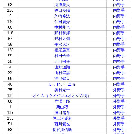
62
滝澤夏央
内野手
126
谷口朝陽
内野手
5
外崎修汰
内野手
140
仲田慶介
内野手
60
中村剛也
内野手
118
野村和輝
内野手
67
野村大樹
内野手
39
平沢大河
内野手
138
福尾遥真
内野手
99
村田怜音
内野手
30
元山飛優
内野手
4
山野辺翔
内野手
32
山村崇嘉
内野手
66
渡部健人
内野手
40
Ｌ．セデーニョ
内野手
75
奥村光一
外野手
139
オケム（ウメビンユオオケム明）
外野手
68
岸潤一郎
外野手
1
栗山巧
外野手
137
澤田遥斗
外野手
135
仲三河優太
外野手
51
西川愛也
外野手
63
長谷川信哉
外野手