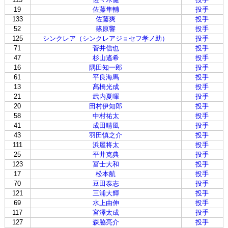
19
佐藤隼輔
投手
133
佐藤爽
投手
52
篠原響
投手
125
シンクレア（シンクレアジョセフ孝ノ助）
投手
71
菅井信也
投手
47
杉山遙希
投手
16
隅田知一郎
投手
61
平良海馬
投手
13
髙橋光成
投手
21
武内夏暉
投手
20
田村伊知郎
投手
58
中村祐太
投手
41
成田晴風
投手
43
羽田慎之介
投手
111
浜屋将太
投手
25
平井克典
投手
123
冨士大和
投手
17
松本航
投手
70
豆田泰志
投手
121
三浦大輝
投手
69
水上由伸
投手
117
宮澤太成
投手
127
森脇亮介
投手