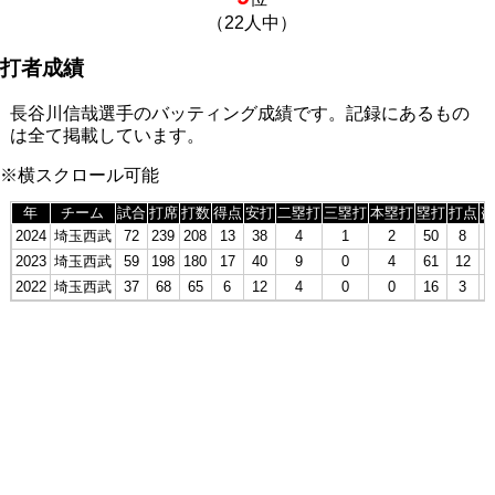
（22人中）
打者成績
長谷川信哉選手のバッティング成績です。記録にあるもの
は全て掲載しています。
※横スクロール可能
年
チーム
試合
打席
打数
得点
安打
二塁打
三塁打
本塁打
塁打
打点
盗
2024
埼玉西武
72
239
208
13
38
4
1
2
50
8
1
2023
埼玉西武
59
198
180
17
40
9
0
4
61
12
2022
埼玉西武
37
68
65
6
12
4
0
0
16
3