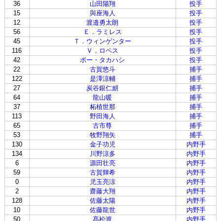
36
山田陽翔
投手
15
與座海人
投手
12
渡邉勇太朗
投手
56
Ｅ．ラミレス
投手
45
Ｔ．ウィンゲンター
投手
116
Ｖ．ロペス
投手
42
ボー・タカハシ
投手
22
古賀悠斗
捕手
122
是澤涼輔
捕手
27
炭谷銀仁朗
捕手
64
龍山暖
捕手
37
柘植世那
捕手
113
野田海人
捕手
65
古市尊
捕手
53
牧野翔矢
捕手
130
金子功児
内野手
134
川野涼多
内野手
6
源田壮亮
内野手
59
古賀輝希
内野手
0
児玉亮涼
内野手
2
齋藤大翔
内野手
128
佐藤太陽
内野手
10
佐藤龍世
内野手
50
髙松渡
内野手