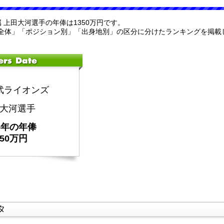
属 上田大河選手の年俸は1350万円です。
全体」「ポジション別」「出身地別」の区分に分けたランキングを掲載
武ライオンズ
大河選手
25年の年俸
350万円
タ