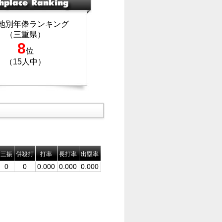
地別年俸ランキング
（三重県）
8
位
（15人中）
三振
併殺打
打率
長打率
出塁率
0
0
0.000
0.000
0.000