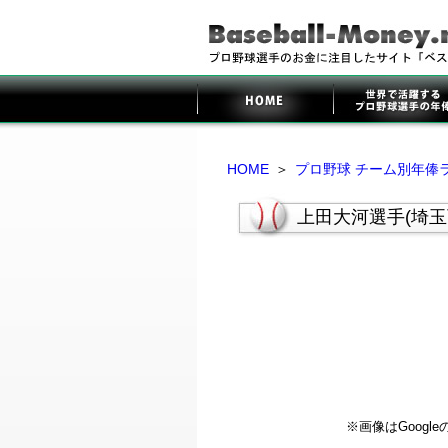
HOME
＞
プロ野球 チーム別年俸
上田大河選手(埼
※画像はGoog