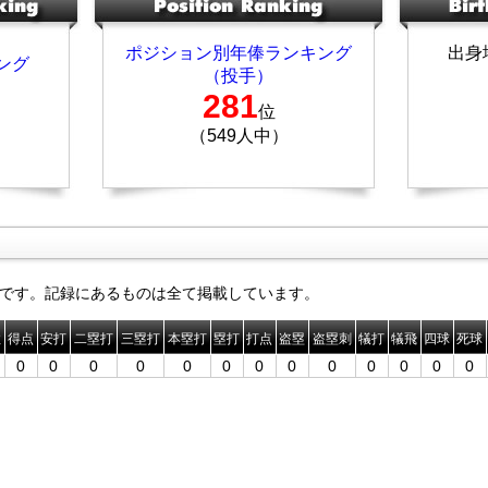
ポジション別年俸ランキング
出身
ング
（投手）
281
位
（549人中）
です。記録にあるものは全て掲載しています。
数
得点
安打
二塁打
三塁打
本塁打
塁打
打点
盗塁
盗塁刺
犠打
犠飛
四球
死球
0
0
0
0
0
0
0
0
0
0
0
0
0