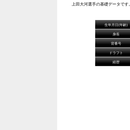
上田大河選手の基礎データです
生年月日(年齢)
身長
背番号
ドラフト
経歴