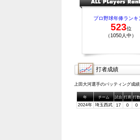
プロ野球年俸ランキ
523
位
（1050人中）
打者成績
上田大河選手のバッティング成績
年
チーム
試合
打席
打
2024年
埼玉西武
17
0
0