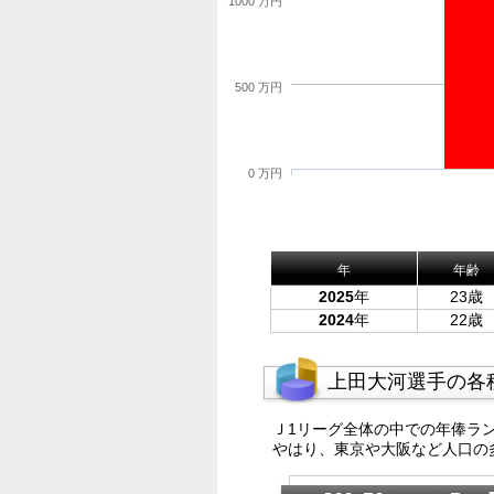
1000 万円
500 万円
0 万円
年
年齢
2025
年
23歳
2024
年
22歳
上田大河選手の各
Ｊ1リーグ全体の中での年俸ラ
やはり、東京や大阪など人口の