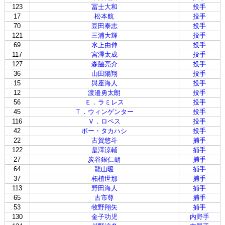
123
冨士大和
投手
17
松本航
投手
70
豆田泰志
投手
121
三浦大輝
投手
69
水上由伸
投手
117
宮澤太成
投手
127
森脇亮介
投手
36
山田陽翔
投手
15
與座海人
投手
12
渡邉勇太朗
投手
56
Ｅ．ラミレス
投手
45
Ｔ．ウィンゲンター
投手
116
Ｖ．ロペス
投手
42
ボー・タカハシ
投手
22
古賀悠斗
捕手
122
是澤涼輔
捕手
27
炭谷銀仁朗
捕手
64
龍山暖
捕手
37
柘植世那
捕手
113
野田海人
捕手
65
古市尊
捕手
53
牧野翔矢
捕手
130
金子功児
内野手