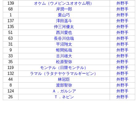
139
オケム（ウメビンユオオケム明）
外野手
68
岸潤一郎
外野手
1
栗山巧
外野手
137
澤田遥斗
外野手
135
仲三河優太
外野手
51
西川愛也
外野手
63
長谷川信哉
外野手
31
平沼翔太
外野手
9
蛭間拓哉
外野手
33
古川雄大
外野手
35
松原聖弥
外野手
119
モンテル（日隈モンテル）
外野手
132
ラマル（ラタナヤケラマルギービン）
外野手
44
林冠臣
外野手
8
渡部聖弥
外野手
124
Ａ．ガルシア
外野手
26
Ｔ．ネビン
外野手