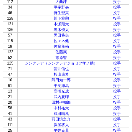
112
大曲錬
投手
34
甲斐野央
投手
46
狩生聖真
投手
129
川下将勲
投手
131
木瀬翔太
投手
136
黒木優太
投手
57
黒田将矢
投手
115
佐々木健
投手
19
佐藤隼輔
投手
133
佐藤爽
投手
52
篠原響
投手
125
シンクレア（シンクレアジョセフ孝ノ助）
投手
71
菅井信也
投手
47
杉山遙希
投手
16
隅田知一郎
投手
61
平良海馬
投手
13
髙橋光成
投手
21
武内夏暉
投手
20
田村伊知郎
投手
58
中村祐太
投手
41
成田晴風
投手
43
羽田慎之介
投手
111
浜屋将太
投手
25
平井克典
投手