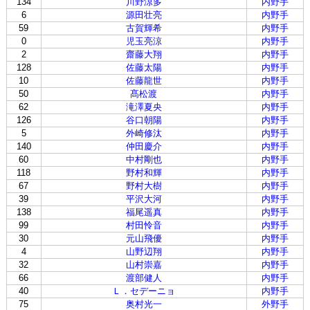
134
川野涼多
内野手
6
源田壮亮
内野手
59
古賀輝希
内野手
0
児玉亮涼
内野手
2
齋藤大翔
内野手
128
佐藤太陽
内野手
10
佐藤龍世
内野手
50
髙松渡
内野手
62
滝澤夏央
内野手
126
谷口朝陽
内野手
5
外崎修汰
内野手
140
仲田慶介
内野手
60
中村剛也
内野手
118
野村和輝
内野手
67
野村大樹
内野手
39
平沢大河
内野手
138
福尾遥真
内野手
99
村田怜音
内野手
30
元山飛優
内野手
4
山野辺翔
内野手
32
山村崇嘉
内野手
66
渡部健人
内野手
40
Ｌ．セデーニョ
内野手
75
奥村光一
外野手