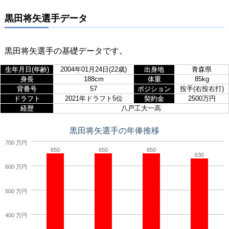
黒田将矢選手データ
黒田将矢選手の基礎データです。
生年月日(年齢)
2004年01月24日(22歳)
出身地
青森県
身長
188cm
体重
85kg
背番号
57
ポジション
投手(右投右打)
ドラフト
2021年ドラフト5位
契約金
2500万円
経歴
八戸工大一高
黒田将矢選手の年俸推移
700 万円
650
650
650
630
600 万円
500 万円
400 万円