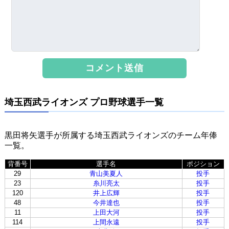
埼玉西武ライオンズ プロ野球選手一覧
黒田将矢選手が所属する埼玉西武ライオンズのチーム年俸
一覧。
背番号
選手名
ポジション
29
青山美夏人
投手
23
糸川亮太
投手
120
井上広輝
投手
48
今井達也
投手
11
上田大河
投手
114
上間永遠
投手