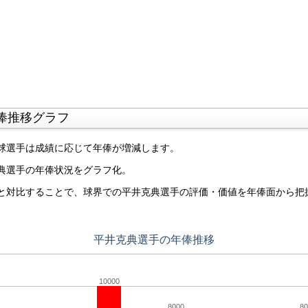
俸推移グラフ
球選手は成績に応じて年俸が増減します。
典選手の年俸状況をグラフ化。
と対比することで、球界での平井克典選手の評価・価値を年俸面から把
平井克典選手の年俸推移
10000
8000
80