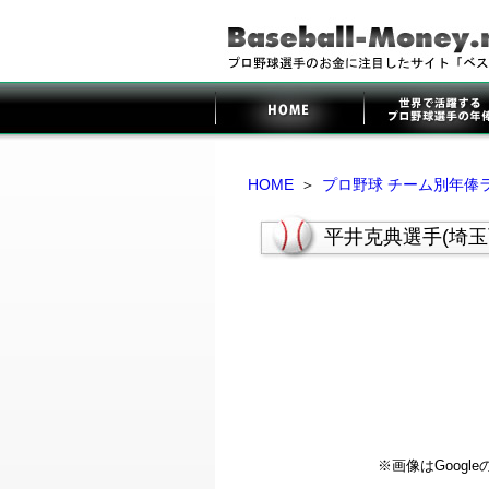
HOME
＞
プロ野球 チーム別年俸
平井克典選手(埼
※画像はGoog