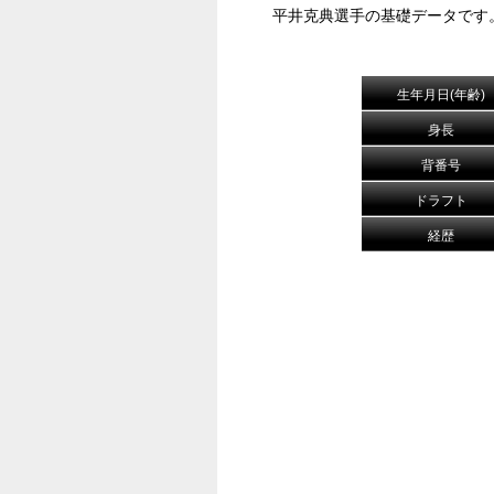
平井克典選手の基礎データです
生年月日(年齢)
身長
背番号
ドラフト
経歴