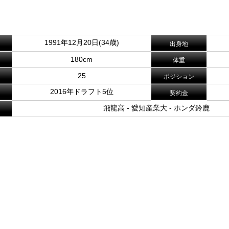
。
1991年12月20日(34歳)
出身地
180cm
体重
25
ポジション
2016年ドラフト5位
契約金
飛龍高 - 愛知産業大 - ホンダ鈴鹿