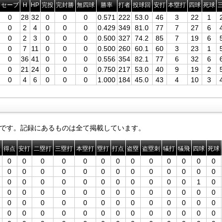
セーブ
H
HP
完投
完封勝
無四球
勝率
打者
投球回
安打
本塁打
四球
死球
0
28
32
0
0
0
0.571
222
53.0
46
3
22
1
0
2
4
0
0
0
0.429
349
81.0
77
7
27
6
0
2
3
0
0
0
0.500
327
74.2
85
7
19
6
0
7
11
0
0
0
0.500
260
60.1
60
3
23
1
0
36
41
0
0
0
0.556
354
82.1
77
6
32
6
0
21
24
0
0
0
0.750
217
53.0
40
9
19
2
0
4
6
0
0
0
1.000
184
45.0
43
4
10
3
です。記録にあるものは全て掲載しています。
数
得点
安打
二塁打
三塁打
本塁打
塁打
打点
盗塁
盗塁刺
犠打
犠飛
四球
死球
0
0
0
0
0
0
0
0
0
0
0
0
0
0
0
0
0
0
0
0
0
0
0
0
0
0
0
0
0
0
0
0
0
0
0
0
0
1
0
0
0
0
0
0
0
0
0
0
0
0
0
0
0
0
0
0
0
0
0
0
0
0
0
0
0
0
0
0
0
0
0
0
0
0
0
0
0
0