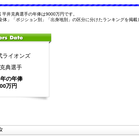
属 平井克典選手の年俸は9000万円です。
全体」「ポジション別」「出身地別」の区分に分けたランキングを掲載
武ライオンズ
克典選手
25年の年俸
000万円
タ