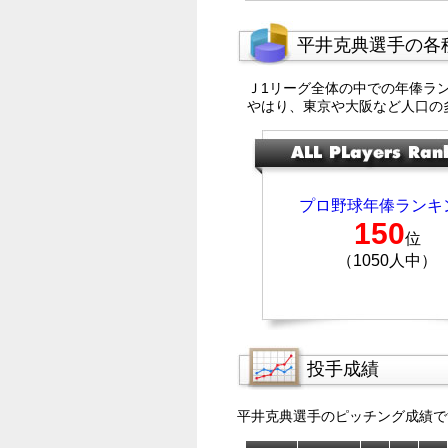
平井克典選手の各
Ｊ1リーグ全体の中での年俸ラ
やはり、東京や大阪など人口の
プロ野球年俸ランキ
150
位
（1050人中）
投手成績
平井克典選手のピッチング成績で